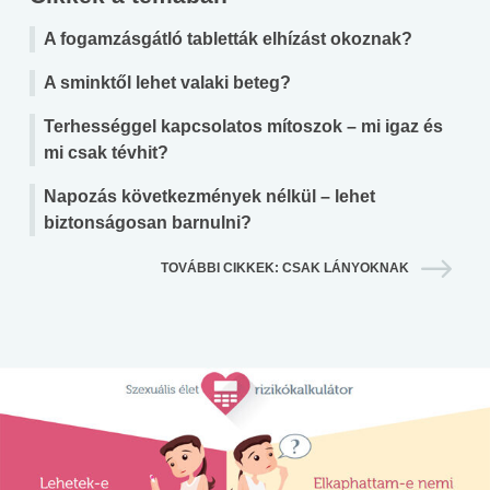
A fogamzásgátló tabletták elhízást okoznak?
A sminktől lehet valaki beteg?
Terhességgel kapcsolatos mítoszok – mi igaz és
mi csak tévhit?
Napozás következmények nélkül – lehet
biztonságosan barnulni?
TOVÁBBI CIKKEK: CSAK LÁNYOKNAK