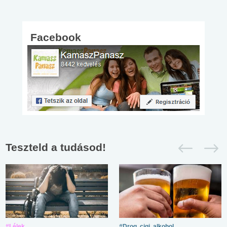
Facebook
Teszteld a tudásod!
#Lélek
#Drog, cigi, alkohol