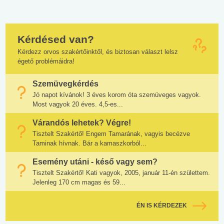
Kérdésed van?
Kérdezz orvos szakértőinktől, és biztosan választ lelsz
égető problémáidra!
Szemüvegkérdés
Jó napot kívánok! 3 éves korom óta szemüveges vagyok.
Most vagyok 20 éves. 4,5-es...
Várandós lehetek? Végre!
Tisztelt Szakértő! Engem Tamarának, vagyis becézve
Taminak hívnak. Bár a kamaszkorból...
Esemény utáni - késő vagy sem?
Tisztelt Szakértő! Kati vagyok, 2005, január 11-én születtem.
Jelenleg 170 cm magas és 59...
ÉN IS KÉRDEZEK