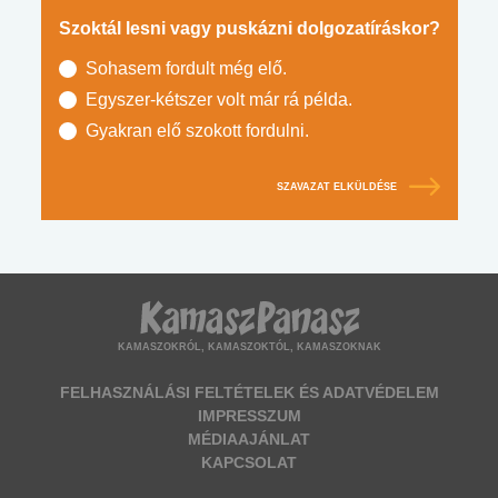
Szoktál lesni vagy puskázni dolgozatíráskor?
Sohasem fordult még elő.
Egyszer-kétszer volt már rá példa.
Gyakran elő szokott fordulni.
SZAVAZAT ELKÜLDÉSE
KAMASZOKRÓL, KAMASZOKTÓL, KAMASZOKNAK
FELHASZNÁLÁSI FELTÉTELEK ÉS ADATVÉDELEM
IMPRESSZUM
MÉDIAAJÁNLAT
KAPCSOLAT