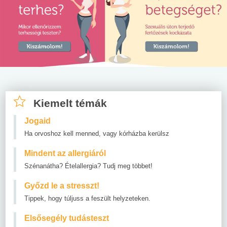
Kiemelt témák
Jogaid
Ha orvoshoz kell menned, vagy kórházba kerülsz
Mindent az allergiáról
Szénanátha? Ételallergia? Tudj meg többet!
Győzd le a stresszt!
Tippek, hogy túljuss a feszült helyzeteken.
Elsősegély tudásteszt