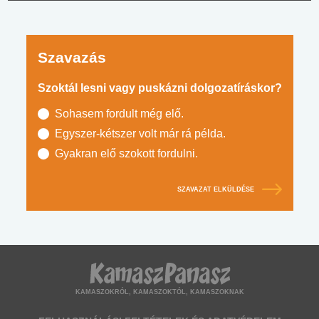
Szavazás
Szoktál lesni vagy puskázni dolgozatíráskor?
Sohasem fordult még elő.
Egyszer-kétszer volt már rá példa.
Gyakran elő szokott fordulni.
SZAVAZAT ELKÜLDÉSE
KAMASZOKRÓL, KAMASZOKTÓL, KAMASZOKNAK