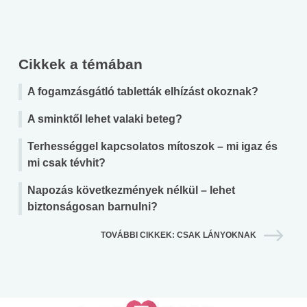
Cikkek a témában
A fogamzásgátló tabletták elhízást okoznak?
A sminktől lehet valaki beteg?
Terhességgel kapcsolatos mítoszok – mi igaz és
mi csak tévhit?
Napozás következmények nélkül – lehet
biztonságosan barnulni?
TOVÁBBI CIKKEK: CSAK LÁNYOKNAK