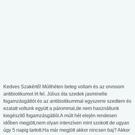
Kedves Szakértő! Múlthéten beteg voltam és az orvosom
antibiotikumot írt fel. Július óta szedek jasminelle
fogamzásgátlót és az antibiotikummal egyszerre szedtem és
ezalatt voltunk együtt a párommal,de nem használtunk
kiegészítő fogamzásgátlót.A múlt hét elején rendesen
időben megjött,nem olyan intenzíven mint szokott de ugyan
úgy 5 napig tartott.Ha már megjött akkor nincsen baj? Akkor