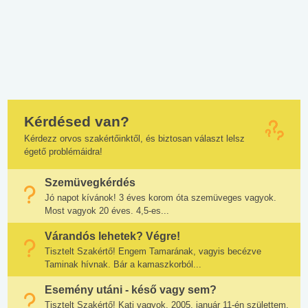
Kérdésed van?
Kérdezz orvos szakértőinktől, és biztosan választ lelsz
égető problémáidra!
Szemüvegkérdés
Jó napot kívánok! 3 éves korom óta szemüveges vagyok.
Most vagyok 20 éves. 4,5-es...
Várandós lehetek? Végre!
Tisztelt Szakértő! Engem Tamarának, vagyis becézve
Taminak hívnak. Bár a kamaszkorból...
Esemény utáni - késő vagy sem?
Tisztelt Szakértő! Kati vagyok, 2005, január 11-én születtem.