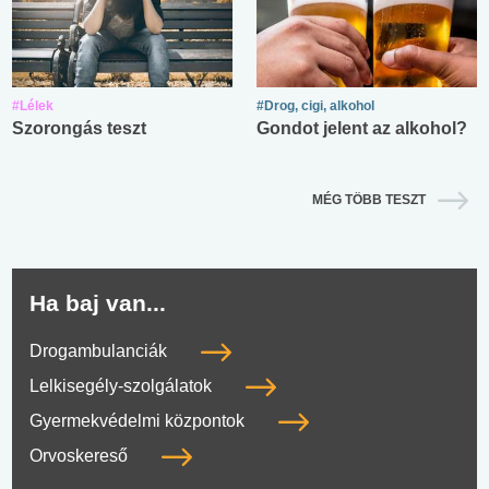
#Lélek
#Drog, cigi, alkohol
Szorongás teszt
Gondot jelent az alkohol?
MÉG TÖBB TESZT
Ha baj van...
Drogambulanciák
Lelkisegély-szolgálatok
Gyermekvédelmi központok
Orvoskereső