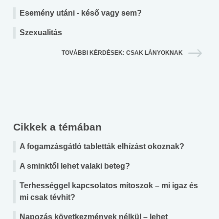
Esemény utáni - késő vagy sem?
Szexualitás
TOVÁBBI KÉRDÉSEK: CSAK LÁNYOKNAK
Cikkek a témában
A fogamzásgátló tabletták elhízást okoznak?
A sminktől lehet valaki beteg?
Terhességgel kapcsolatos mítoszok – mi igaz és
mi csak tévhit?
Napozás következmények nélkül – lehet