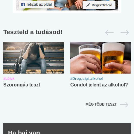
Teszteld a tudásod!
#Lélek
#Drog, cigi, alkohol
Szorongás teszt
Gondot jelent az alkohol?
MÉG TÖBB TESZT
Ha baj van...