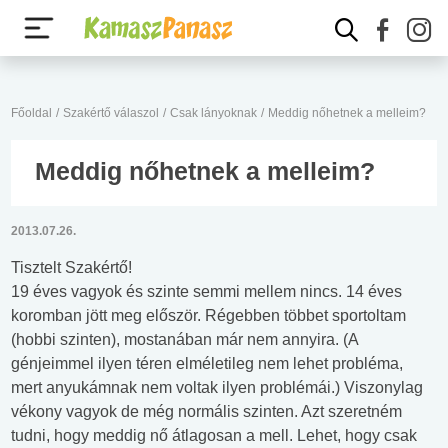
Főoldal
/
Szakértő válaszol
/
Csak lányoknak
/
Meddig nőhetnek a melleim?
Meddig nőhetnek a melleim?
2013.07.26.
Tisztelt Szakértő!
19 éves vagyok és szinte semmi mellem nincs. 14 éves
koromban jött meg először. Régebben többet sportoltam
(hobbi szinten), mostanában már nem annyira. (A
génjeimmel ilyen téren elméletileg nem lehet probléma,
mert anyukámnak nem voltak ilyen problémái.) Viszonylag
vékony vagyok de még normális szinten. Azt szeretném
tudni, hogy meddig nő átlagosan a mell. Lehet, hogy csak