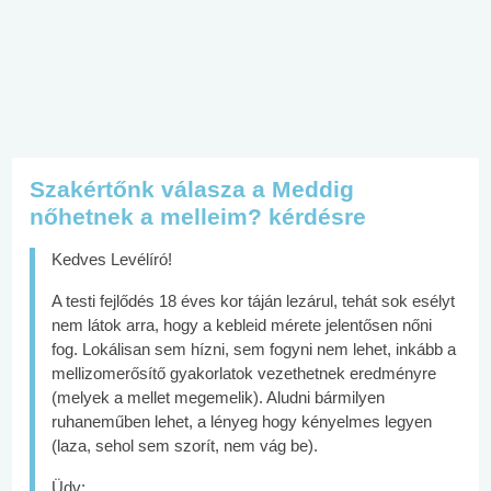
Szakértőnk válasza a Meddig
nőhetnek a melleim? kérdésre
Kedves Levélíró!
A testi fejlődés 18 éves kor táján lezárul, tehát sok esélyt
nem látok arra, hogy a kebleid mérete jelentősen nőni
fog. Lokálisan sem hízni, sem fogyni nem lehet, inkább a
mellizomerősítő gyakorlatok vezethetnek eredményre
(melyek a mellet megemelik). Aludni bármilyen
ruhaneműben lehet, a lényeg hogy kényelmes legyen
(laza, sehol sem szorít, nem vág be).
Üdv: