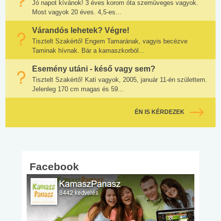
Jó napot kívánok! 3 éves korom óta szemüveges vagyok.
Most vagyok 20 éves. 4,5-es...
Várandós lehetek? Végre!
Tisztelt Szakértő! Engem Tamarának, vagyis becézve
Taminak hívnak. Bár a kamaszkorból...
Esemény utáni - késő vagy sem?
Tisztelt Szakértő! Kati vagyok, 2005, január 11-én születtem.
Jelenleg 170 cm magas és 59...
ÉN IS KÉRDEZEK
Facebook