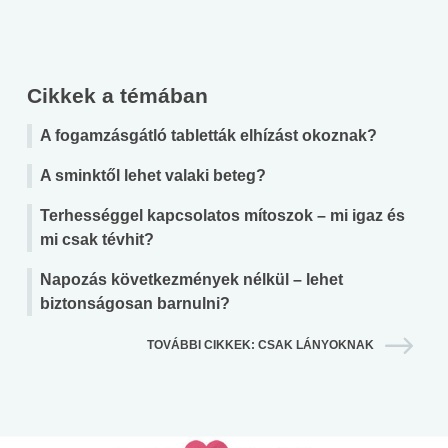
Cikkek a témában
A fogamzásgátló tabletták elhízást okoznak?
A sminktől lehet valaki beteg?
Terhességgel kapcsolatos mítoszok – mi igaz és
mi csak tévhit?
Napozás következmények nélkül – lehet
biztonságosan barnulni?
TOVÁBBI CIKKEK: CSAK LÁNYOKNAK