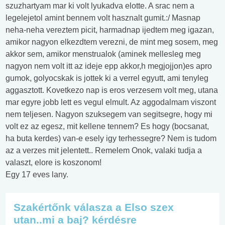
szuzhartyam mar ki volt lyukadva elotte. A srac nem a
legelejetol amint bennem volt hasznalt gumit.:/ Masnap
neha-neha vereztem picit, harmadnap ijedtem meg igazan,
amikor nagyon elkezdtem verezni, de mint meg sosem, meg
akkor sem, amikor menstrualok (aminek mellesleg meg
nagyon nem volt itt az ideje epp akkor,h megjojjon)es apro
gumok, golyocskak is jottek ki a verrel egyutt, ami tenyleg
aggasztott. Kovetkezo nap is eros verzesem volt meg, utana
mar egyre jobb lett es vegul elmult. Az aggodalmam viszont
nem teljesen. Nagyon szuksegem van segitsegre, hogy mi
volt ez az egesz, mit kellene tennem? Es hogy (bocsanat,
ha buta kerdes) van-e esely igy terhessegre? Nem is tudom
az a verzes mit jelentett.. Remelem Onok, valaki tudja a
valaszt, elore is koszonom!
Egy 17 eves lany.
Szakértőnk válasza a Elso szex
utan..mi a baj? kérdésre