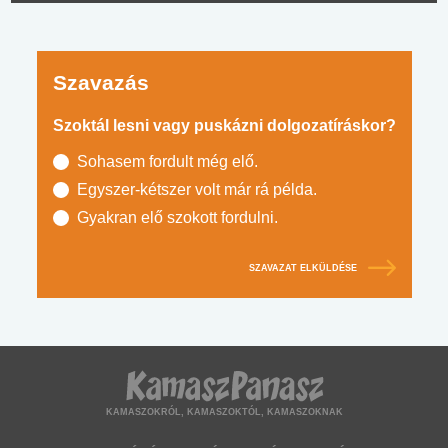
Szavazás
Szoktál lesni vagy puskázni dolgozatíráskor?
Sohasem fordult még elő.
Egyszer-kétszer volt már rá példa.
Gyakran elő szokott fordulni.
SZAVAZAT ELKÜLDÉSE
KAMASZOKRÓL, KAMASZOKTÓL, KAMASZOKNAK