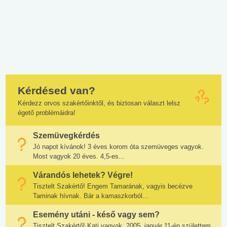
Kérdésed van?
Kérdezz orvos szakértőinktől, és biztosan választ lelsz
égető problémáidra!
Szemüvegkérdés
Jó napot kívánok! 3 éves korom óta szemüveges vagyok.
Most vagyok 20 éves. 4,5-es...
Várandós lehetek? Végre!
Tisztelt Szakértő! Engem Tamarának, vagyis becézve
Taminak hívnak. Bár a kamaszkorból...
Esemény utáni - késő vagy sem?
Tisztelt Szakértő! Kati vagyok, 2005, január 11-én születtem.