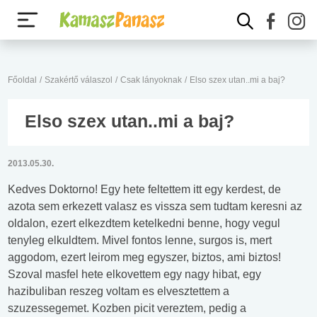
Főoldal
/
Szakértő válaszol
/
Csak lányoknak
/
Elso szex utan..mi a baj?
Elso szex utan..mi a baj?
2013.05.30.
Kedves Doktorno! Egy hete feltettem itt egy kerdest, de
azota sem erkezett valasz es vissza sem tudtam keresni az
oldalon, ezert elkezdtem ketelkedni benne, hogy vegul
tenyleg elkuldtem. Mivel fontos lenne, surgos is, mert
aggodom, ezert leirom meg egyszer, biztos, ami biztos!
Szoval masfel hete elkovettem egy nagy hibat, egy
hazibuliban reszeg voltam es elvesztettem a
szuzessegemet. Kozben picit vereztem, pedig a