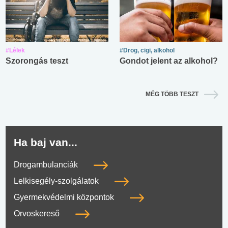
#Lélek
#Drog, cigi, alkohol
Szorongás teszt
Gondot jelent az alkohol?
MÉG TÖBB TESZT
Ha baj van...
Drogambulanciák
Lelkisegély-szolgálatok
Gyermekvédelmi központok
Orvoskereső