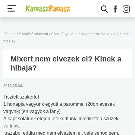
Főoldal
/
Szakértő válaszol
/
Csak lányoknak
/
Mixert nem elvezek el? Kinek a
hibaja?
Mixert nem elvezek el? Kinek a
hibaja?
2013.05.04.
Tisztelt szakerto!
1 honapja vagyunk egyutt a parommal (20on evesek
vagynk) (en vagyok a lany)
A kapcsolatunk elejen lefekudtunk, mindketten szuzek
voltunk.
Igazabol eddig meg nem elveztem el, vele sehog sem.