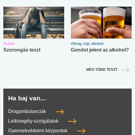
#Lélek
#Drog, cigi, alkohol
Szorongás teszt
Gondot jelent az alkohol?
MÉG TÖBB TESZT
Ha baj van...
Drogambulanciák
Lelkisegély-szolgálatok
Gyermekvédelmi központok