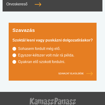
Orvoskereső
Szavazás
Szoktál lesni vagy puskázni dolgozatíráskor?
Sohasem fordult még elő.
Egyszer-kétszer volt már rá példa.
Gyakran elő szokott fordulni.
SZAVAZAT ELKÜLDÉSE