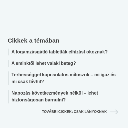
Cikkek a témában
A fogamzásgátló tabletták elhízást okoznak?
A sminktől lehet valaki beteg?
Terhességgel kapcsolatos mítoszok – mi igaz és
mi csak tévhit?
Napozás következmények nélkül – lehet
biztonságosan barnulni?
TOVÁBBI CIKKEK: CSAK LÁNYOKNAK