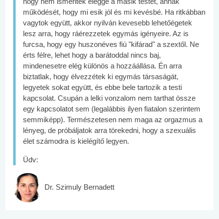
hogy nem ismeritek eléggé a másik testét, annak
működését, hogy mi esik jól és mi kevésbé. Ha ritkábban
vagytok együtt, akkor nyilván kevesebb lehetőégetek
lesz arra, hogy ráérezzetek egymás igényeire. Az is
furcsa, hogy egy huszonéves fiú "kifárad" a szextől. Ne
érts félre, lehet hogy a barátoddal nincs baj,
mindenesetre elég különös a hozzáállása. Én arra
biztatlak, hogy élvezzétek ki egymás társaságát,
legyetek sokat együtt, és ebbe bele tartozik a testi
kapcsolat. Csupán a lelki vonzalom nem tarthat össze
egy kapcsolatot sem (legalábbis ilyen fiatalon szerintem
semmiképp). Természetesen nem maga az orgazmus a
lényeg, de próbáljatok arra törekedni, hogy a szexuális
élet számodra is kielégítő legyen.
Üdv:
Dr. Szimuly Bernadett