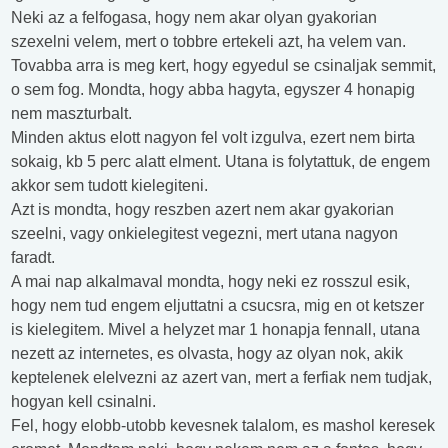
Neki az a felfogasa, hogy nem akar olyan gyakorian
szexelni velem, mert o tobbre ertekeli azt, ha velem van.
Tovabba arra is meg kert, hogy egyedul se csinaljak semmit,
o sem fog. Mondta, hogy abba hagyta, egyszer 4 honapig
nem maszturbalt.
Minden aktus elott nagyon fel volt izgulva, ezert nem birta
sokaig, kb 5 perc alatt elment. Utana is folytattuk, de engem
akkor sem tudott kielegiteni.
Azt is mondta, hogy reszben azert nem akar gyakorian
szeelni, vagy onkielegitest vegezni, mert utana nagyon
faradt.
A mai nap alkalmaval mondta, hogy neki ez rosszul esik,
hogy nem tud engem eljuttatni a csucsra, mig en ot ketszer
is kielegitem. Mivel a helyzet mar 1 honapja fennall, utana
nezett az internetes, es olvasta, hogy az olyan nok, akik
keptelenek elelvezni az azert van, mert a ferfiak nem tudjak,
hogyan kell csinalni.
Fel, hogy elobb-utobb kevesnek talalom, es mashol keresek