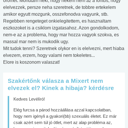
oromet. Mondtam neki, hogy nekem nem az a fontos, hogy
elelvezzek, persze neha szeretnek, de tobbre ertekelem
amikor egyutt mozgunk, osszefonodva vagyunk, stb.
Regebben rengeteget onkielegitettem, es hasznaltam
eszkozoket is a csiklom izgatasahoz. Azon gondolkodom,
nem-e az a problema, hogy mar hozza vagyok szokva, es
massal mar nem is mukodik ugy.
Mit tudok tenni? Szeretnek olykor en is elelvezni, mert hiaba
elvezem, erzem, hogy valami nem tokeletes...
Elore is koszonom valaszat!
Szakértőnk válasza a Mixert nem
elvezek el? Kinek a hibaja? kérdésre
Kedves Levélíró!
Elég furcsa a párod hozzáállása azzal kapcsolatban,
hogy nem igényli a gyakori(bb) szexuális életet. Ez már
csak azért sem túl jó ötlet, mert az alap probléma az,