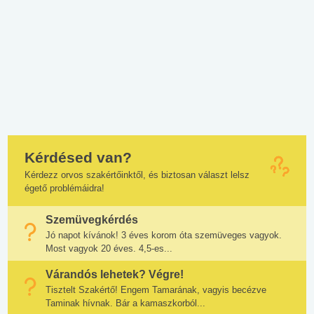
Kérdésed van?
Kérdezz orvos szakértőinktől, és biztosan választ lelsz
égető problémáidra!
Szemüvegkérdés
Jó napot kívánok! 3 éves korom óta szemüveges vagyok.
Most vagyok 20 éves. 4,5-es...
Várandós lehetek? Végre!
Tisztelt Szakértő! Engem Tamarának, vagyis becézve
Taminak hívnak. Bár a kamaszkorból...