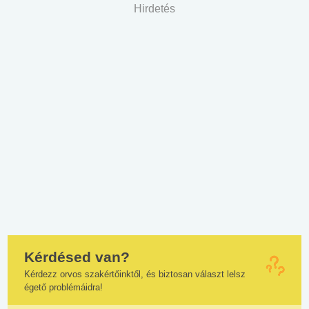
Hirdetés
Kérdésed van?
Kérdezz orvos szakértőinktől, és biztosan választ lelsz
égető problémáidra!