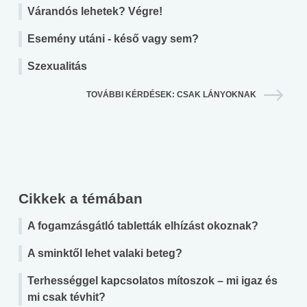
Várandós lehetek? Végre!
Esemény utáni - késő vagy sem?
Szexualitás
TOVÁBBI KÉRDÉSEK: CSAK LÁNYOKNAK
Cikkek a témában
A fogamzásgátló tabletták elhízást okoznak?
A sminktől lehet valaki beteg?
Terhességgel kapcsolatos mítoszok – mi igaz és
mi csak tévhit?