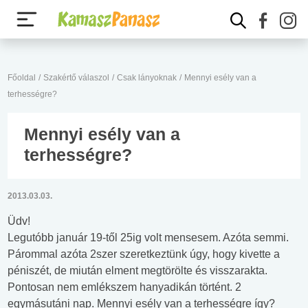
Főoldal
/
Szakértő válaszol
/
Csak lányoknak
/
Mennyi esély van a
terhességre?
Mennyi esély van a
terhességre?
2013.03.03.
Üdv!
Legutóbb január 19-től 25ig volt mensesem. Azóta semmi.
Párommal azóta 2szer szeretkeztünk úgy, hogy kivette a
péniszét, de miután elment megtörölte és visszarakta.
Pontosan nem emlékszem hanyadikán történt. 2
egymásutáni nap. Mennyi esély van a terhességre így?