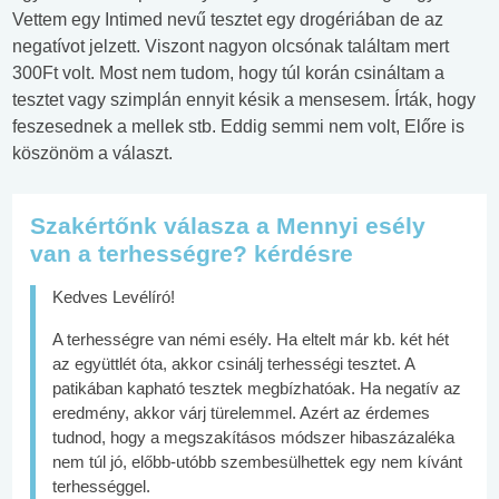
Vettem egy Intimed nevű tesztet egy drogériában de az
negatívot jelzett. Viszont nagyon olcsónak találtam mert
300Ft volt. Most nem tudom, hogy túl korán csináltam a
tesztet vagy szimplán ennyit késik a mensesem. Írták, hogy
feszesednek a mellek stb. Eddig semmi nem volt, Előre is
köszönöm a választ.
Szakértőnk válasza a Mennyi esély
van a terhességre? kérdésre
Kedves Levélíró!
A terhességre van némi esély. Ha eltelt már kb. két hét
az együttlét óta, akkor csinálj terhességi tesztet. A
patikában kapható tesztek megbízhatóak. Ha negatív az
eredmény, akkor várj türelemmel. Azért az érdemes
tudnod, hogy a megszakításos módszer hibaszázaléka
nem túl jó, előbb-utóbb szembesülhettek egy nem kívánt
terhességgel.