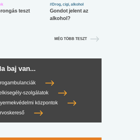
ek
#Drog, cigi, alkohol
#Zöldövezet
rongás teszt
Gondot jelent az
Mekkora az ö
alkohol?
lábnyomod?
MÉG TÖBB TESZT
a baj van...
rogambulanciák
elkisegély-szolgálatok
yermekvédelmi központok
rvoskereső