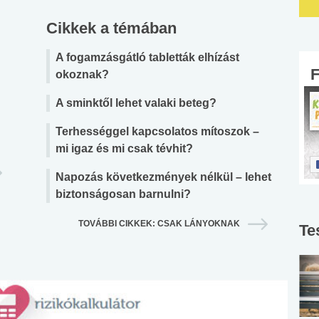
Cikkek a témában
A fogamzásgátló tabletták elhízást
okoznak?
A sminktől lehet valaki beteg?
Terhességgel kapcsolatos mítoszok –
mi igaz és mi csak tévhit?
Napozás következmények nélkül – lehet
biztonságosan barnulni?
TOVÁBBI CIKKEK: CSAK LÁNYOKNAK
Te