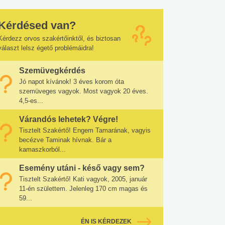
Kérdésed van?
Kérdezz orvos szakértőinktől, és biztosan
választ lelsz égető problémáidra!
Szemüvegkérdés
Jó napot kívánok! 3 éves korom óta
szemüveges vagyok. Most vagyok 20 éves.
4,5-es...
Várandós lehetek? Végre!
Tisztelt Szakértő! Engem Tamarának, vagyis
becézve Taminak hívnak. Bár a
kamaszkorból...
Esemény utáni - késő vagy sem?
Tisztelt Szakértő! Kati vagyok, 2005, január
11-én születtem. Jelenleg 170 cm magas és
59...
ÉN IS KÉRDEZEK