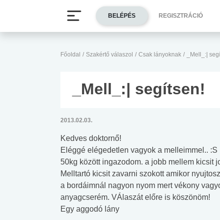
BELÉPÉS
REGISZTRÁCIÓ
Főoldal
/
Szakértő válaszol
/
Csak lányoknak
/
_Mell_:| seg
_Mell_:| segítsen!
2013.02.03.
Kedves doktornő!
Eléggé elégedetlen vagyok a melleimmel.. :S
50kg között ingazodom. a jobb mellem kicsit j
Melltartó kicsit zavarni szokott amikor nyujt
a bordáimnál nagyon nyom mert vékony vagyok
anyagcserém. VÁlaszát előre is köszönöm!
Egy aggodó lány