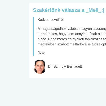
Szakértőnk válasza a _Mell_:|
Kedves Levélíró!
A magasságodhoz valóban nagyon alacsony a
természetes, hogy nem annyira dúsak a kebl
hízáa. Rendszeres és gyakori táplálkozással
megfelelően szabott melltartóval is tudsz op
Üdv:
Dr. Szimuly Bernadett