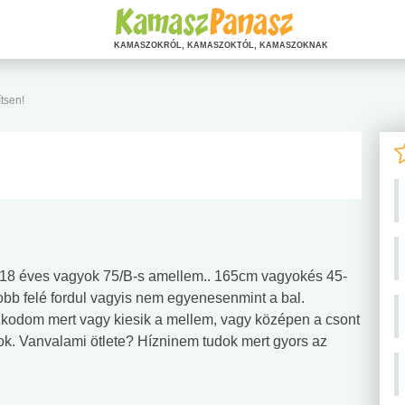
KAMASZOKRÓL, KAMASZOKTÓL, KAMASZOKNAK
ítsen!
 18 éves vagyok 75/B-s amellem.. 165cm vagyokés 45-
obb felé fordul vagyis nem egyenesenmint a bal.
oszkodom mert vagy kiesik a mellem, vagy középen a csont
. Vanvalami ötlete? Hízninem tudok mert gyors az