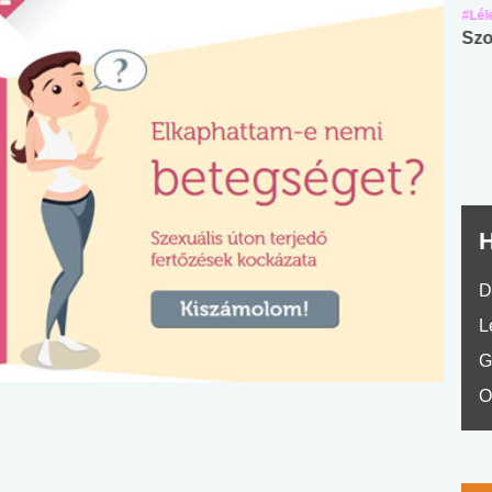
#Suli, munka
#Suli, munka
#Lél
Angol középfokú
Internet-függőség
Szo
nyelvvizsga teszt -
teszt
No.42
H
D
L
G
O