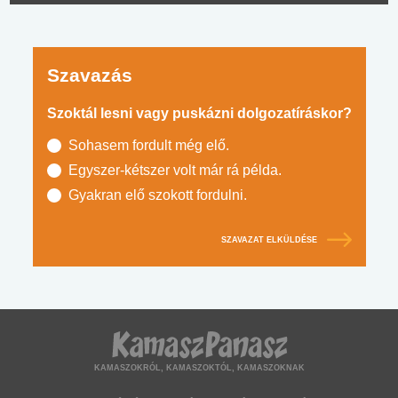
Szavazás
Szoktál lesni vagy puskázni dolgozatíráskor?
Sohasem fordult még elő.
Egyszer-kétszer volt már rá példa.
Gyakran elő szokott fordulni.
SZAVAZAT ELKÜLDÉSE
KAMASZOKRÓL, KAMASZOKTÓL, KAMASZOKNAK