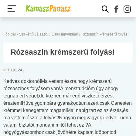
Főoldal
/
Szakértő válaszol
/
Csak lányoknak
/
Rózsaszín krémszerű folyás!
Rózsaszín krémszerű folyás!
2013.01.24.
Kedves doktornő!Ma vettem észre,hogy krémszerű
rózsaszínes folyásom van!A menstruációm úgy ahogy
tegnap ért véget,de közben már égő viszkető érzést
éreztem!Hüvelygombára gyanakodtam,ezért csak Canesten
krémmel kenegettem magam!Mai napig tart ez az érzés,és
ma vettem észre a folyást!Nagyon megvagyok ijedve!Tudna
valami biztatót mondani mitől lehet ez ?A
nőgyógyászomhoz csak jövőhétre kaptam időpontot!