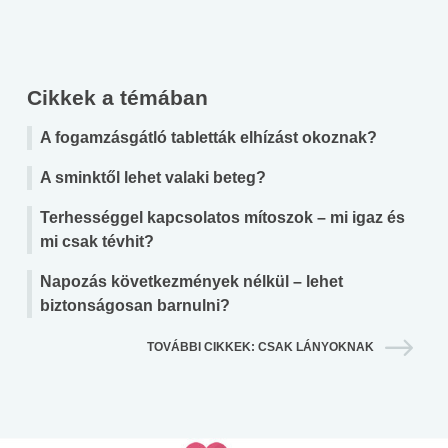
Cikkek a témában
A fogamzásgátló tabletták elhízást okoznak?
A sminktől lehet valaki beteg?
Terhességgel kapcsolatos mítoszok – mi igaz és
mi csak tévhit?
Napozás következmények nélkül – lehet
biztonságosan barnulni?
TOVÁBBI CIKKEK: CSAK LÁNYOKNAK