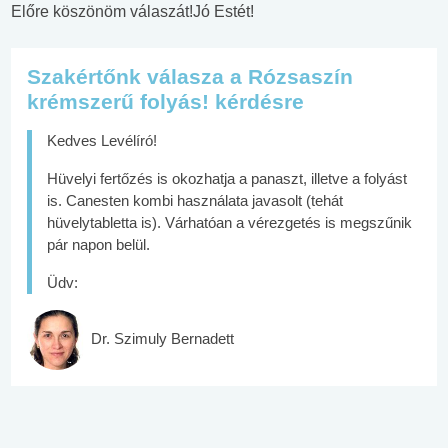
Előre köszönöm válaszát!Jó Estét!
Szakértőnk válasza a Rózsaszín
krémszerű folyás! kérdésre
Kedves Levélíró!
Hüvelyi fertőzés is okozhatja a panaszt, illetve a folyást
is. Canesten kombi használata javasolt (tehát
hüvelytabletta is). Várhatóan a vérezgetés is megszűnik
pár napon belül.
Üdv:
Dr. Szimuly Bernadett