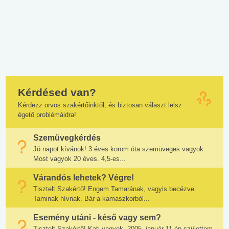
Kérdésed van?
Kérdezz orvos szakértőinktől, és biztosan választ lelsz
égető problémáidra!
Szemüvegkérdés
Jó napot kívánok! 3 éves korom óta szemüveges vagyok.
Most vagyok 20 éves. 4,5-es...
Várandós lehetek? Végre!
Tisztelt Szakértő! Engem Tamarának, vagyis becézve
Taminak hívnak. Bár a kamaszkorból...
Esemény utáni - késő vagy sem?
Tisztelt Szakértő! Kati vagyok, 2005, január 11-én születtem.