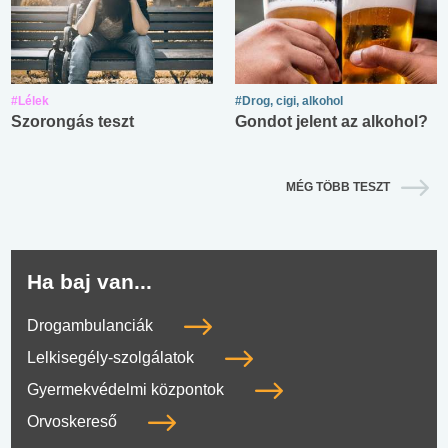
#Lélek
#Drog, cigi, alkohol
Szorongás teszt
Gondot jelent az alkohol?
MÉG TÖBB TESZT
Ha baj van...
Drogambulanciák
Lelkisegély-szolgálatok
Gyermekvédelmi központok
Orvoskereső