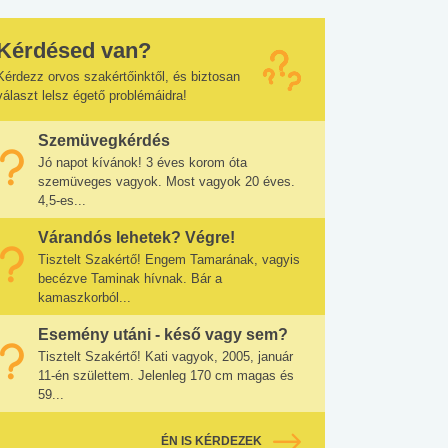
Kérdésed van?
Kérdezz orvos szakértőinktől, és biztosan
választ lelsz égető problémáidra!
Szemüvegkérdés
Jó napot kívánok! 3 éves korom óta
szemüveges vagyok. Most vagyok 20 éves.
4,5-es...
Várandós lehetek? Végre!
Tisztelt Szakértő! Engem Tamarának, vagyis
becézve Taminak hívnak. Bár a
kamaszkorból...
Esemény utáni - késő vagy sem?
Tisztelt Szakértő! Kati vagyok, 2005, január
11-én születtem. Jelenleg 170 cm magas és
59...
ÉN IS KÉRDEZEK