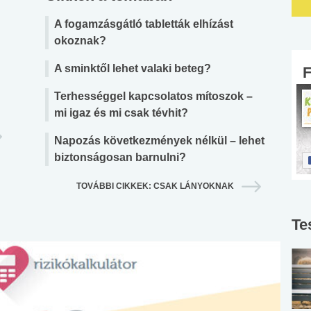
A fogamzásgátló tabletták elhízást
okoznak?
A sminktől lehet valaki beteg?
Terhességgel kapcsolatos mítoszok –
mi igaz és mi csak tévhit?
Napozás következmények nélkül – lehet
biztonságosan barnulni?
TOVÁBBI CIKKEK: CSAK LÁNYOKNAK
Te