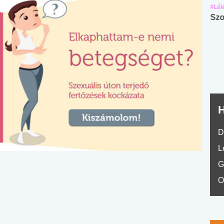
#Suli, munka
#Suli, munka
#Lél
Angol középfokú
Internet-függőség
Szo
nyelvvizsga teszt -
teszt
No.42
H
D
L
G
O