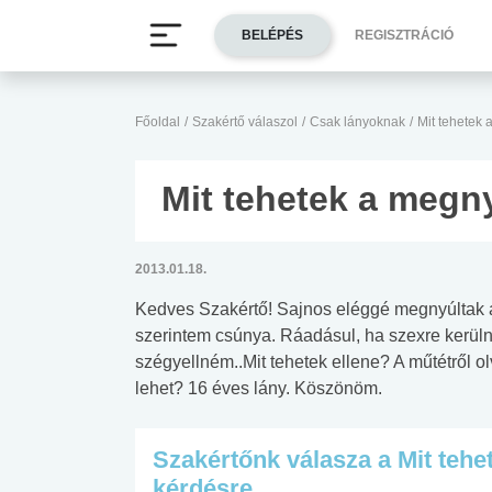
BELÉPÉS
REGISZTRÁCIÓ
Főoldal
/
Szakértő válaszol
/
Csak lányoknak
/
Mit tehetek 
Mit tehetek a megny
2013.01.18.
Kedves Szakértő! Sajnos eléggé megnyúltak a
szerintem csúnya. Ráadásul, ha szexre kerüln
szégyellném..Mit tehetek ellene? A műtétről o
lehet? 16 éves lány. Köszönöm.
Szakértőnk válasza a Mit tehe
kérdésre