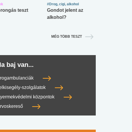
ek
#Drog, cigi, alkohol
#Zöldövezet
rongás teszt
Gondot jelent az
Mekkora az ö
alkohol?
lábnyomod?
MÉG TÖBB TESZT
a baj van...
rogambulanciák
elkisegély-szolgálatok
yermekvédelmi központok
rvoskereső