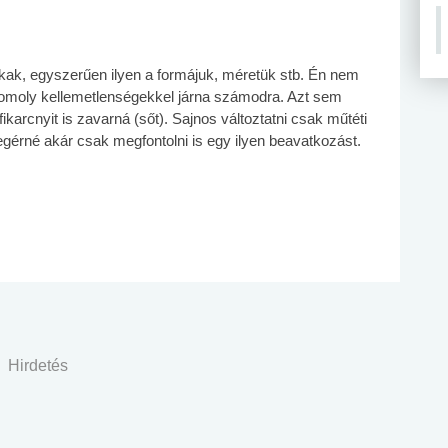
kak, egyszerűen ilyen a formájuk, méretük stb. Én nem
omoly kellemetlenségekkel járna számodra. Azt sem
karcnyit is zavarná (sőt). Sajnos változtatni csak műtéti
gérné akár csak megfontolni is egy ilyen beavatkozást.
Hirdetés