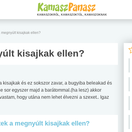
KAMASZOKRÓL, KAMASZOKTÓL, KAMASZOKNAK
a megnyúlt kisajkak ellen?
últ kisajkak ellen?
 kisajkak és ez sokszor zavar, a bugyiba beleakad és
e sor egyszer majd a barátommal.(ha lesz) akkor
lvastam, hogy utána nem lehet élvezni a szexet.. Igaz
tek a megnyúlt kisajkak ellen?