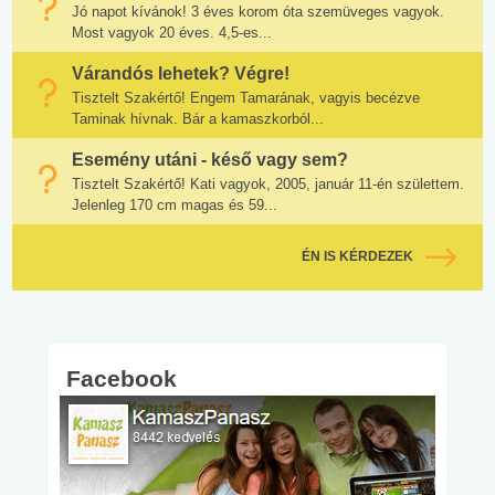
Jó napot kívánok! 3 éves korom óta szemüveges vagyok.
Most vagyok 20 éves. 4,5-es...
Várandós lehetek? Végre!
Tisztelt Szakértő! Engem Tamarának, vagyis becézve
Taminak hívnak. Bár a kamaszkorból...
Esemény utáni - késő vagy sem?
Tisztelt Szakértő! Kati vagyok, 2005, január 11-én születtem.
Jelenleg 170 cm magas és 59...
ÉN IS KÉRDEZEK
Facebook