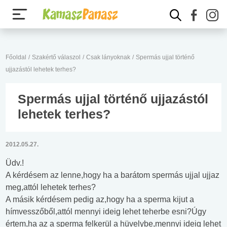
Főoldal
/
Szakértő válaszol
/
Csak lányoknak
/
Spermás ujjal történő
ujjazástól lehetek terhes?
Spermás ujjal történő ujjazástól
lehetek terhes?
2012.05.27.
Üdv.!
A kérdésem az lenne,hogy ha a barátom spermás ujjal ujjaz
meg,attól lehetek terhes?
A másik kérdésem pedig az,hogy ha a sperma kijut a
hímvesszőből,attól mennyi ideig lehet teherbe esni?Úgy
értem,ha az a sperma felkerül a hüvelybe,mennyi ideig lehet