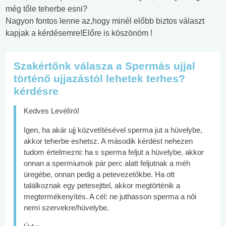
még tőle teherbe esni?
Nagyon fontos lenne az,hogy minél előbb biztos választ
kapjak a kérdésemre!Előre is köszönöm !
Szakértőnk válasza a Spermás ujjal
történő ujjazástól lehetek terhes?
kérdésre
Kedves Levélíró!
Igen, ha akár ujj közvetítésével sperma jut a hüvelybe,
akkor teherbe eshetsz. A második kérdést nehezen
tudom értelmezni: ha s sperma feljut a hüvelybe, akkor
onnan a spermiumok pár perc alatt feljutnak a méh
üregébe, onnan pedig a petevezetőkbe. Ha ott
találkoznak egy petesejttel, akkor megtörténik a
megtermékenyítés. A cél: ne juthasson sperma a női
nemi szervekre/hüvelybe.