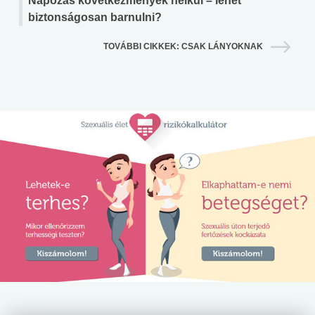
Napozás következmények nélkül – lehet
biztonságosan barnulni?
TOVÁBBI CIKKEK: CSAK LÁNYOKNAK