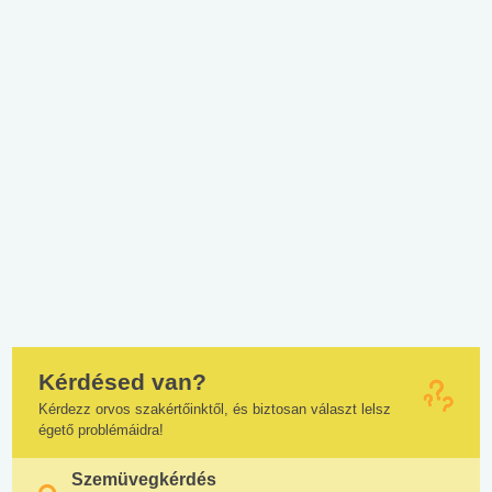
Kérdésed van?
Kérdezz orvos szakértőinktől, és biztosan választ lelsz
égető problémáidra!
Szemüvegkérdés