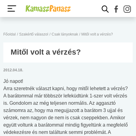
Főoldal
/
Szakértő válaszol
/
Csak lányoknak
/
Mitől volt a vérzés?
Mitől volt a vérzés?
2012.04.18.
Jó napot!
Arra szeretnék választ kapni, hogy mitől lehetett a vérzés?
A barátommal már többször lefeküdtünk 1-szer volt vérzés
is. Gondolom az még teljesen normális. Az aggasztó
számomra az, hogy ma megujjazott a barátom 3 ujjal és
vérzek, nem nagyon de nem is csak cseppekben. Amikor
együtt voltunk a barátommal mindig figyeltünk a megfelelő
védekezésre és nem találtunk semmi problémát. A