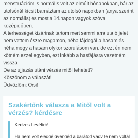
menstruációm is normális volt az elmúlt hónapokban, bár az
utolsónál kicsit barnáztam az utolsó napokban (anya szerint
az normális) és most a 14.napon vagyok szóval
középidőben.
A terhességet kizártnak tartom mert semmi arra utaló jelet
nem vettem észre magamon, néha fájdogál a hasam és
néha megy a hasam olykor szorulásom van, de ezt én nem
kötném ezzel egyben, ezt inkább a hasfájásra vezetném
vissza.
De az ujjazás utáni vérzés mitől lehetett?
Köszönöm a válaszát!
Üdvözlöm: Orsi!
Szakértőnk válasza a Mitől volt a
vérzés? kérdésre
Kedves Levélíró!
Ha nem volt eléggé gyengéd a barátod vagy te nem voltál