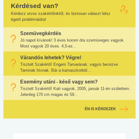
Kérdésed van?
Kérdezz orvos szakértőinktől, és biztosan választ lelsz
égető problémáidra!
Szemüvegkérdés
Jó napot kívánok! 3 éves korom óta szemüveges vagyok.
Most vagyok 20 éves. 4,5-es...
Várandós lehetek? Végre!
Tisztelt Szakértő! Engem Tamarának, vagyis becézve
Taminak hívnak. Bár a kamaszkorból...
Esemény utáni - késő vagy sem?
Tisztelt Szakértő! Kati vagyok, 2005, január 11-én születtem.
Jelenleg 170 cm magas és 59...
ÉN IS KÉRDEZEK