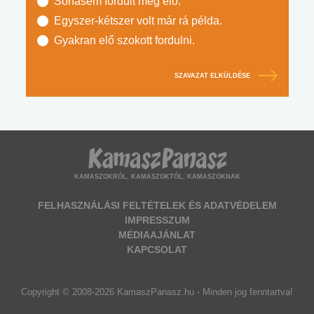
Sohasem fordult még elő.
Egyszer-kétszer volt már rá példa.
Gyakran elő szokott fordulni.
SZAVAZAT ELKÜLDÉSE
KAMASZOKRÓL, KAMASZOKTÓL, KAMASZOKNAK
FELHASZNÁLÁSI FELTÉTELEK ÉS ADATVÉDELEM
IMPRESSZUM
MÉDIAAJÁNLAT
KAPCSOLAT
Copyright © 2008-2026 KamaszPanasz.hu - Minden jog fenntartva!