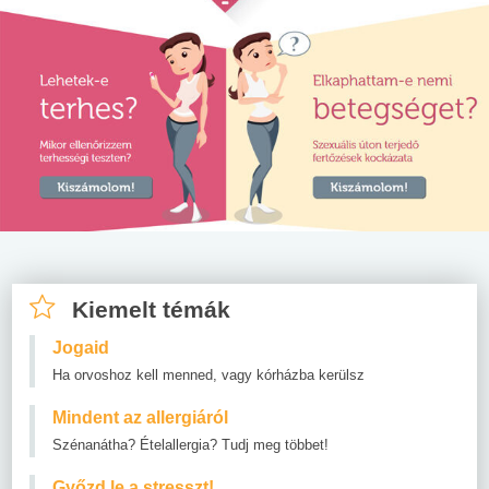
Kiemelt témák
Jogaid
Ha orvoshoz kell menned, vagy kórházba kerülsz
Mindent az allergiáról
Szénanátha? Ételallergia? Tudj meg többet!
Győzd le a stresszt!