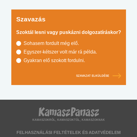
Szavazás
Szoktál lesni vagy puskázni dolgozatíráskor?
Sohasem fordult még elő.
Egyszer-kétszer volt már rá példa.
Gyakran elő szokott fordulni.
SZAVAZAT ELKÜLDÉSE
KAMASZOKRÓL, KAMASZOKTÓL, KAMASZOKNAK
FELHASZNÁLÁSI FELTÉTELEK ÉS ADATVÉDELEM