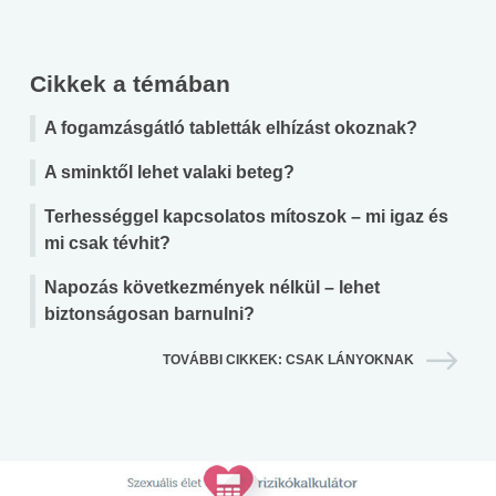
Cikkek a témában
A fogamzásgátló tabletták elhízást okoznak?
A sminktől lehet valaki beteg?
Terhességgel kapcsolatos mítoszok – mi igaz és
mi csak tévhit?
Napozás következmények nélkül – lehet
biztonságosan barnulni?
TOVÁBBI CIKKEK: CSAK LÁNYOKNAK