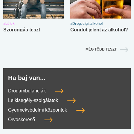
#Lélek
#Drog, cigi, alkohol
Szorongás teszt
Gondot jelent az alkohol?
MÉG TÖBB TESZT
Ha baj van...
Drogambulanciák
Lelkisegély-szolgálatok
Gyermekvédelmi központok
Orvoskereső