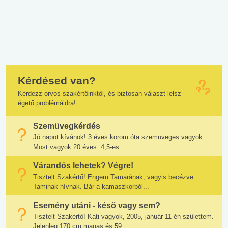
Kérdésed van?
Kérdezz orvos szakértőinktől, és biztosan választ lelsz
égető problémáidra!
Szemüvegkérdés
Jó napot kívánok! 3 éves korom óta szemüveges vagyok.
Most vagyok 20 éves. 4,5-es...
Várandós lehetek? Végre!
Tisztelt Szakértő! Engem Tamarának, vagyis becézve
Taminak hívnak. Bár a kamaszkorból...
Esemény utáni - késő vagy sem?
Tisztelt Szakértő! Kati vagyok, 2005, január 11-én születtem.
Jelenleg 170 cm magas és 59...