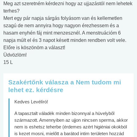
Meg azt szeretném kérdezni hogy az ujjazástól nem lehetek
terhes?
Mert egy pár napja sárgás folyásom van és kellemetlen
szagú de nem annyira hogy nagyon érezhessem és a
hasam enyhén fáj mint menzesznél. A menstruációm 6
napja múlt el és 3 napot késett minden rendben volt vele.
Előre is köszönöm a választ!
Üdvözlöm!
15 L
Szakértőnk válasza a Nem tudom mi
lehet ez. kérdésre
Kedves Levélíró!
A tapasztalt váladék minden bizonnyal a hüvelyből
származott. Amennyiben az ujjon nincsen sperma, akkor
nem is eshetsz teherbe (érdemes azért higiéniai okokból
is kezet mosni, mielőtt a barátod intim területen hozzád