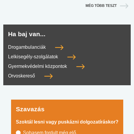
MÉG TÖBB TESZT
Ha baj van...
Drogambulanciák
Lelkisegély-szolgálatok
Gyermekvédelmi központok
Orvoskereső
Szavazás
Szoktál lesni vagy puskázni dolgozatíráskor?
Sohasem fordult még elő.