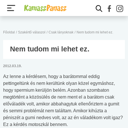
Főoldal
/
Szakértő válaszol
/
Csak lányoknak
/
Nem tudom mi lehet ez.
Nem tudom mi lehet ez.
2012.03.19.
Az lenne a kérdésem, hogy a barátommal eddig
pettingeltünk és nem kerültünk olyan közel egymáshoz,
hogy spermium kerüljön belém. Azonban szombaton
megtörtént a közösülés de nem ment el a barátom csak
előváladék volt, amikor abbahagytuk ellenőriztem a gumit
és semmi problémát nem találtam. Amikor kihúzta a
péniszét a gumi nedves volt, az az én váladékom volt igaz?
Ez a kérdés motoszkál bennem.