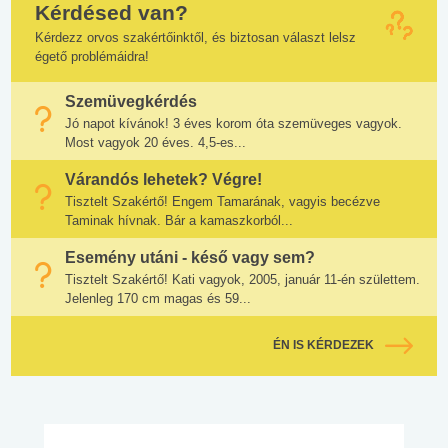
Kérdésed van?
Kérdezz orvos szakértőinktől, és biztosan választ lelsz
égető problémáidra!
Szemüvegkérdés
Jó napot kívánok! 3 éves korom óta szemüveges vagyok.
Most vagyok 20 éves. 4,5-es...
Várandós lehetek? Végre!
Tisztelt Szakértő! Engem Tamarának, vagyis becézve
Taminak hívnak. Bár a kamaszkorból...
Esemény utáni - késő vagy sem?
Tisztelt Szakértő! Kati vagyok, 2005, január 11-én születtem.
Jelenleg 170 cm magas és 59...
ÉN IS KÉRDEZEK