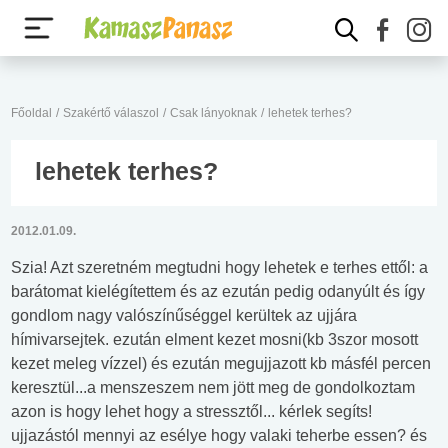
Főoldal
/
Szakértő válaszol
/
Csak lányoknak
/
lehetek terhes?
lehetek terhes?
2012.01.09.
Szia! Azt szeretném megtudni hogy lehetek e terhes ettől: a
barátomat kielégítettem és az ezután pedig odanyúlt és így
gondlom nagy valószínűséggel kerültek az ujjára
hímivarsejtek. ezután elment kezet mosni(kb 3szor mosott
kezet meleg vízzel) és ezután megujjazott kb másfél percen
keresztül...a menszeszem nem jött meg de gondolkoztam
azon is hogy lehet hogy a stressztől... kérlek segíts!
ujjazástól mennyi az esélye hogy valaki teherbe essen? és