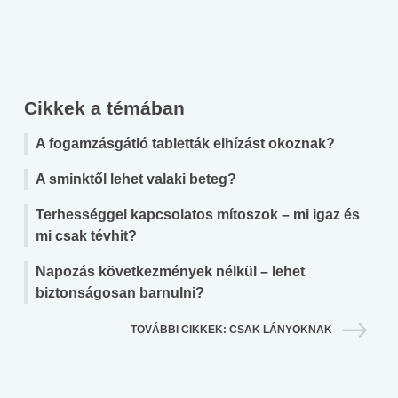
Cikkek a témában
A fogamzásgátló tabletták elhízást okoznak?
A sminktől lehet valaki beteg?
Terhességgel kapcsolatos mítoszok – mi igaz és
mi csak tévhit?
Napozás következmények nélkül – lehet
biztonságosan barnulni?
TOVÁBBI CIKKEK: CSAK LÁNYOKNAK