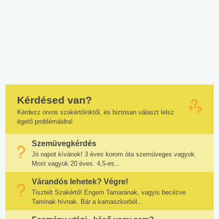
Kérdésed van?
Kérdezz orvos szakértőinktől, és biztosan választ lelsz
égető problémáidra!
Szemüvegkérdés
Jó napot kívánok! 3 éves korom óta szemüveges vagyok.
Most vagyok 20 éves. 4,5-es...
Várandós lehetek? Végre!
Tisztelt Szakértő! Engem Tamarának, vagyis becézve
Taminak hívnak. Bár a kamaszkorból...