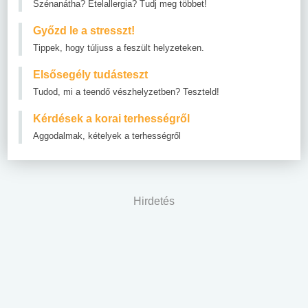
Szénanátha? Ételallergia? Tudj meg többet!
Győzd le a stresszt!
Tippek, hogy túljuss a feszült helyzeteken.
Elsősegély tudásteszt
Tudod, mi a teendő vészhelyzetben? Teszteld!
Kérdések a korai terhességről
Aggodalmak, kételyek a terhességről
Hirdetés