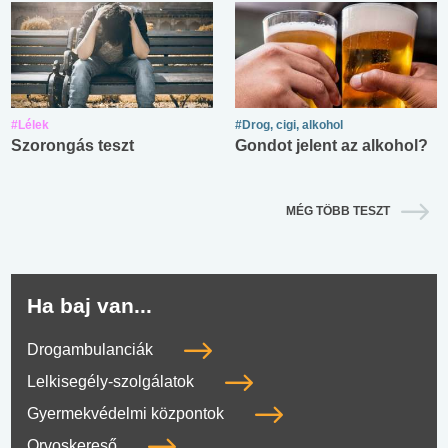
#Lélek
#Drog, cigi, alkohol
Szorongás teszt
Gondot jelent az alkohol?
MÉG TÖBB TESZT
Ha baj van...
Drogambulanciák
Lelkisegély-szolgálatok
Gyermekvédelmi központok
Orvoskereső