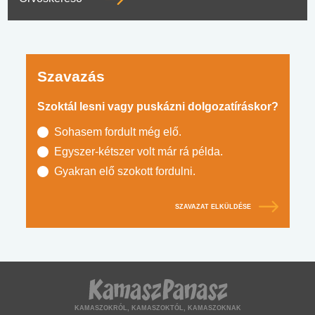
Szavazás
Szoktál lesni vagy puskázni dolgozatíráskor?
Sohasem fordult még elő.
Egyszer-kétszer volt már rá példa.
Gyakran elő szokott fordulni.
SZAVAZAT ELKÜLDÉSE
KAMASZOKRÓL, KAMASZOKTÓL, KAMASZOKNAK