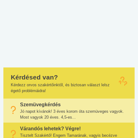
Kérdésed van?
Kérdezz orvos szakértőinktől, és biztosan választ lelsz
égető problémáidra!
Szemüvegkérdés
Jó napot kívánok! 3 éves korom óta szemüveges vagyok.
Most vagyok 20 éves. 4,5-es...
Várandós lehetek? Végre!
Tisztelt Szakértő! Engem Tamarának, vagyis becézve