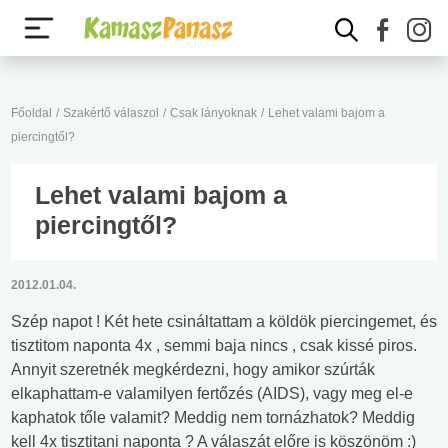
Főoldal
/
Szakértő válaszol
/
Csak lányoknak
/
Lehet valami bajom a
piercingtől?
Lehet valami bajom a
piercingtől?
2012.01.04.
Szép napot ! Két hete csináltattam a köldök piercingemet, és
tisztitom naponta 4x , semmi baja nincs , csak kissé piros.
Annyit szeretnék megkérdezni, hogy amikor szúrták
elkaphattam-e valamilyen fertőzés (AIDS), vagy meg el-e
kaphatok tőle valamit? Meddig nem tornázhatok? Meddig
kell 4x tisztitani naponta ? A válaszát előre is köszönöm :)