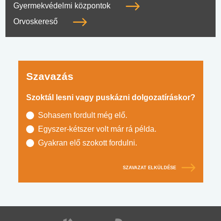
Gyermekvédelmi központok
Orvoskereső
Szavazás
Szoktál lesni vagy puskázni dolgozatíráskor?
Sohasem fordult még elő.
Egyszer-kétszer volt már rá példa.
Gyakran elő szokott fordulni.
SZAVAZAT ELKÜLDÉSE