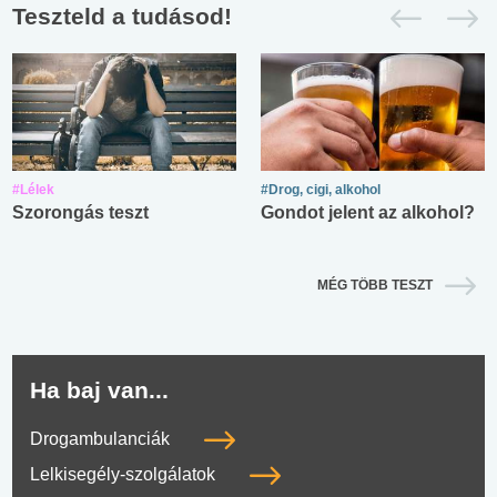
Teszteld a tudásod!
#Lélek
#Drog, cigi, alkohol
Szorongás teszt
Gondot jelent az alkohol?
MÉG TÖBB TESZT
Ha baj van...
Drogambulanciák
Lelkisegély-szolgálatok