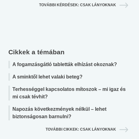
TOVÁBBI KÉRDÉSEK: CSAK LÁNYOKNAK
Cikkek a témában
A fogamzásgátló tabletták elhízást okoznak?
A sminktől lehet valaki beteg?
Terhességgel kapcsolatos mítoszok – mi igaz és
mi csak tévhit?
Napozás következmények nélkül – lehet
biztonságosan barnulni?
TOVÁBBI CIKKEK: CSAK LÁNYOKNAK