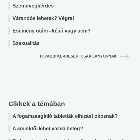
Szemüvegkérdés
Várandós lehetek? Végre!
Esemény utáni - késő vagy sem?
Szexualitás
TOVÁBBI KÉRDÉSEK: CSAK LÁNYOKNAK
Cikkek a témában
A fogamzásgátló tabletták elhízást okoznak?
A sminktől lehet valaki beteg?