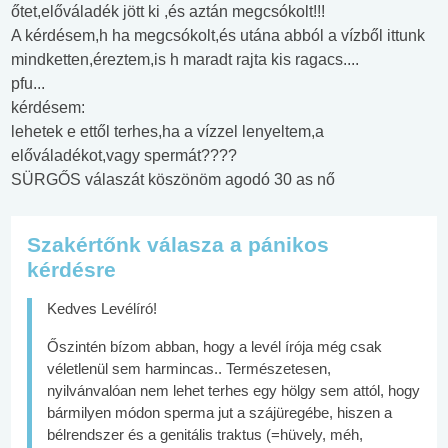
őtet,előváladék jött ki ,és aztán megcsókolt!!!
A kérdésem,h ha megcsókolt,és utána abból a vízből ittunk
mindketten,éreztem,is h maradt rajta kis ragacs....
pfu...
kérdésem:
lehetek e ettől terhes,ha a vízzel lenyeltem,a
előváladékot,vagy spermát????
SÜRGŐS válaszát köszönöm agodó 30 as nő
Szakértőnk válasza a pánikos
kérdésre
Kedves Levélíró!
Őszintén bízom abban, hogy a levél írója még csak
véletlenül sem harmincas.. Természetesen,
nyilvánvalóan nem lehet terhes egy hölgy sem attól, hogy
bármilyen módon sperma jut a szájüregébe, hiszen a
bélrendszer és a genitális traktus (=hüvely, méh,