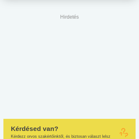
Hirdetés
Kérdésed van?
Kérdezz orvos szakértőinktől, és biztosan választ lelsz