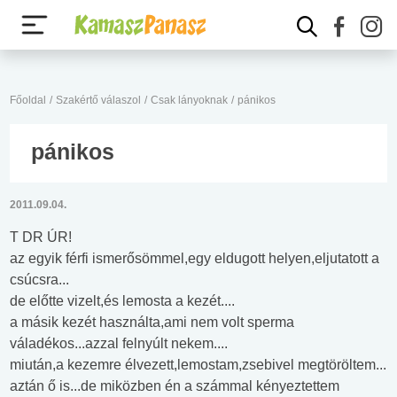
Főoldal
/
Szakértő válaszol
/
Csak lányoknak
/
pánikos
pánikos
2011.09.04.
T DR ÚR!
az egyik férfi ismerősömmel,egy eldugott helyen,eljutatott a
csúcsra...
de előtte vizelt,és lemosta a kezét....
a másik kezét használta,ami nem volt sperma
váladékos...azzal felnyúlt nekem....
miután,a kezemre élvezett,lemostam,zsebivel megtöröltem...
aztán ő is...de miközben én a számmal kényeztettem