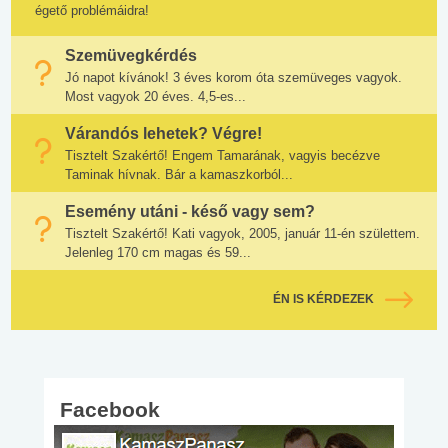
égető problémáidra!
Szemüvegkérdés
Jó napot kívánok! 3 éves korom óta szemüveges vagyok.
Most vagyok 20 éves. 4,5-es...
Várandós lehetek? Végre!
Tisztelt Szakértő! Engem Tamarának, vagyis becézve
Taminak hívnak. Bár a kamaszkorból...
Esemény utáni - késő vagy sem?
Tisztelt Szakértő! Kati vagyok, 2005, január 11-én születtem.
Jelenleg 170 cm magas és 59...
ÉN IS KÉRDEZEK
Facebook