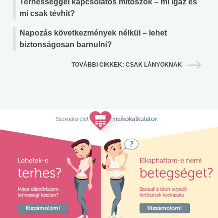
Terhességgel kapcsolatos mítoszok – mi igaz és
mi csak tévhit?
Napozás következmények nélkül – lehet
biztonságosan barnulni?
TOVÁBBI CIKKEK: CSAK LÁNYOKNAK