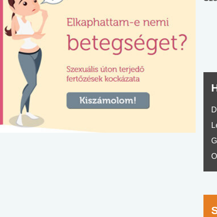
nyelvvizsga teszt -
teszt
No.42
H
D
L
G
O