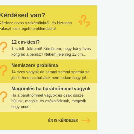
Kérdésed van?
Kérdezz orvos szakértőinktől, és biztosan
választ lelsz égető problémáidra!
12 cm-kicsi?
Tisztelt Doktornő! Kérdésem, hogy hány éves
korig nő a pénisz? Nekem jelenleg 12 cm...
Nemiszerv probléma
14 éves vagyok de semmi semmi sperma se
jön ki ha maszturbálok nem tudom hogy jól...
Magömlés ha barátnőmmel vagyok
Ha a barátnőmmel vagyok és csak össze
bújunk, megölel és csókolódzunk, megesik
hogy ondó...
ÉN IS KÉRDEZEK