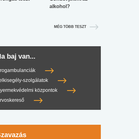
alkohol?
lábnyomod?
MÉG TÖBB TESZT
a baj van...
rogambulanciák
elkisegély-szolgálatok
yermekvédelmi központok
rvoskereső
Szavazás