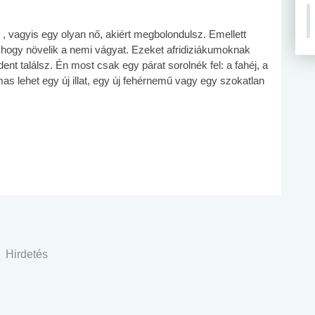
, vagyis egy olyan nő, akiért megbolondulsz. Emellett
ák, hogy növelik a nemi vágyat. Ezeket afridiziákumoknak
ent találsz. Én most csak egy párat sorolnék fel: a fahéj, a
mas lehet egy új illat, egy új fehérnemű vagy egy szokatlan
Hirdetés