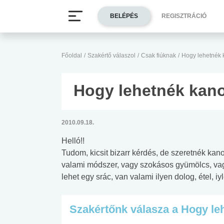
BELÉPÉS
REGISZTRÁCIÓ
Főoldal
/
Szakértő válaszol
/
Csak fiúknak
/
Hogy lehetnék
Hogy lehetnék kan
2010.09.18.
Helló!!
Tudom, kicsit bizarr kérdés, de szeretnék ka
valami módszer, vagy szokásos gyümölcs, vag
lehet egy srác, van valami ilyen dolog, étel, 
Szakértőnk válasza a Hogy l