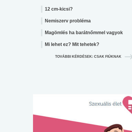
12 cm-kicsi?
Nemiszerv probléma
Magömlés ha barátnőmmel vagyok
Mi lehet ez? Mit tehetek?
TOVÁBBI KÉRDÉSEK: CSAK FIÚKNAK
 alkohol
#Zöldövezet
#Betegségek
lent az
Mekkora az ökológiai
Elsősegély