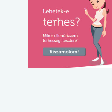
lábnyomod?
tudásteszt