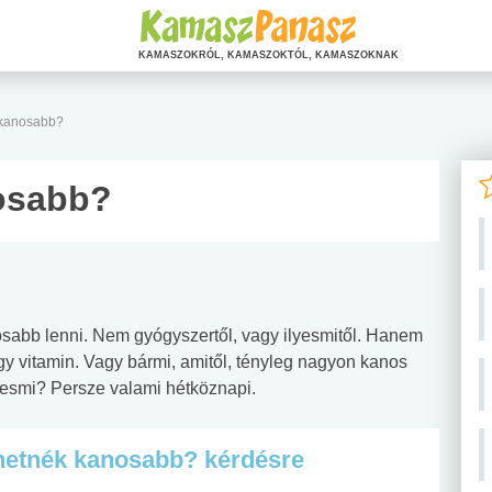
KAMASZOKRÓL, KAMASZOKTÓL, KAMASZOKNAK
 kanosabb?
osabb?
nosabb lenni. Nem gyógyszertől, vagy ilyesmitől. Hanem
y vitamin. Vagy bármi, amitől, tényleg nagyon kanos
iylesmi? Persze valami hétköznapi.
ehetnék kanosabb? kérdésre