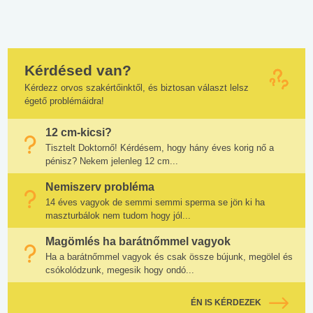
Kérdésed van?
Kérdezz orvos szakértőinktől, és biztosan választ lelsz
égető problémáidra!
12 cm-kicsi?
Tisztelt Doktornő! Kérdésem, hogy hány éves korig nő a
pénisz? Nekem jelenleg 12 cm...
Nemiszerv probléma
14 éves vagyok de semmi semmi sperma se jön ki ha
maszturbálok nem tudom hogy jól...
Magömlés ha barátnőmmel vagyok
Ha a barátnőmmel vagyok és csak össze bújunk, megölel és
csókolódzunk, megesik hogy ondó...
ÉN IS KÉRDEZEK