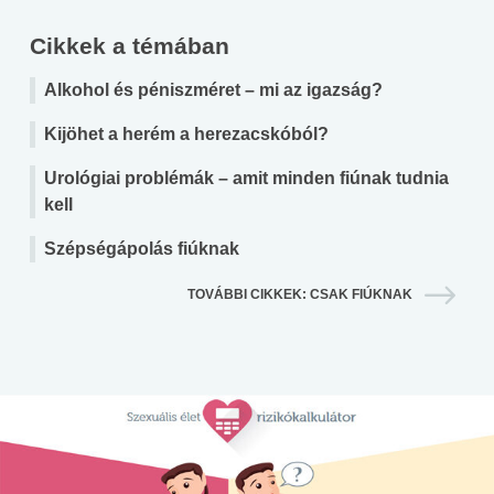
Cikkek a témában
Alkohol és péniszméret – mi az igazság?
Kijöhet a herém a herezacskóból?
Urológiai problémák – amit minden fiúnak tudnia
kell
Szépségápolás fiúknak
TOVÁBBI CIKKEK: CSAK FIÚKNAK