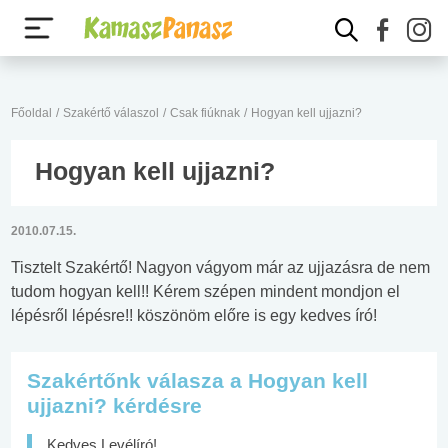
Főoldal
/
Szakértő válaszol
/
Csak fiúknak
/
Hogyan kell ujjazni?
Hogyan kell ujjazni?
2010.07.15.
Tisztelt Szakértő! Nagyon vágyom már az ujjazásra de nem
tudom hogyan kell!! Kérem szépen mindent mondjon el
lépésről lépésre!! köszönöm előre is egy kedves író!
Szakértőnk válasza a Hogyan kell
ujjazni? kérdésre
Kedves Levélíró!