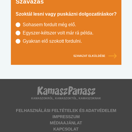
Szavazás
Szoktál lesni vagy puskázni dolgozatíráskor?
Sohasem fordult még elő.
Egyszer-kétszer volt már rá példa.
Gyakran elő szokott fordulni.
SZAVAZAT ELKÜLDÉSE
KAMASZOKRÓL, KAMASZOKTÓL, KAMASZOKNAK
FELHASZNÁLÁSI FELTÉTELEK ÉS ADATVÉDELEM
IMPRESSZUM
MÉDIAAJÁNLAT
KAPCSOLAT