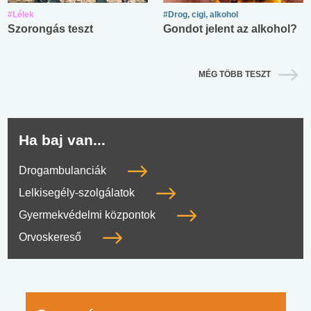
#Lélek
#Drog, cigi, alkohol
Szorongás teszt
Gondot jelent az alkohol?
MÉG TÖBB TESZT
Ha baj van...
Drogambulanciák
Lelkisegély-szolgálatok
Gyermekvédelmi központok
Orvoskereső