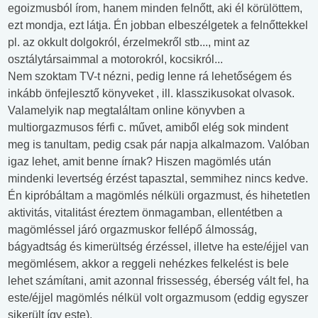
egoizmusból írom, hanem minden felnőtt, aki él körülöttem,
ezt mondja, ezt látja. Én jobban elbeszélgetek a felnőttekkel
pl. az okkult dolgokról, érzelmekről stb..., mint az
osztálytársaimmal a motorokról, kocsikról...
Nem szoktam TV-t nézni, pedig lenne rá lehetőségem és
inkább önfejlesztő könyveket , ill. klasszikusokat olvasok.
Valamelyik nap megtaláltam online könyvben a
multiorgazmusos férfi c. művet, amiből elég sok mindent
meg is tanultam, pedig csak pár napja alkalmazom. Valóban
igaz lehet, amit benne írnak? Hiszen magömlés után
mindenki levertség érzést tapasztal, semmihez nincs kedve.
Én kipróbáltam a magömlés nélküli orgazmust, és hihetetlen
aktivitás, vitalitást éreztem önmagamban, ellentétben a
magömléssel járó orgazmuskor fellépő álmosság,
bágyadtság és kimerültség érzéssel, illetve ha este/éjjel van
megömlésem, akkor a reggeli nehézkes felkelést is bele
lehet számítani, amit azonnal frissesség, éberség vált fel, ha
este/éjjel magömlés nélkül volt orgazmusom (eddig egyszer
sikerült így este).