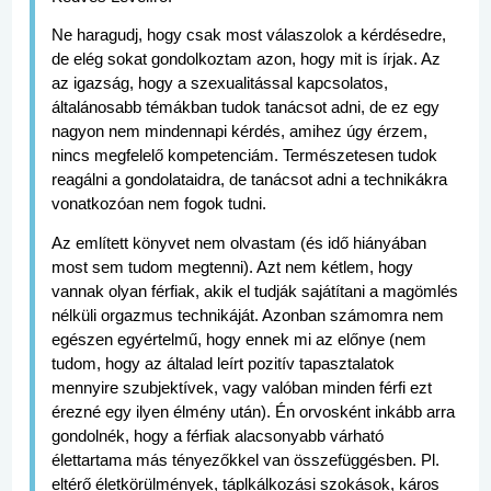
Ne haragudj, hogy csak most válaszolok a kérdésedre,
de elég sokat gondolkoztam azon, hogy mit is írjak. Az
az igazság, hogy a szexualitással kapcsolatos,
általánosabb témákban tudok tanácsot adni, de ez egy
nagyon nem mindennapi kérdés, amihez úgy érzem,
nincs megfelelő kompetenciám. Természetesen tudok
reagálni a gondolataidra, de tanácsot adni a technikákra
vonatkozóan nem fogok tudni.
Az említett könyvet nem olvastam (és idő hiányában
most sem tudom megtenni). Azt nem kétlem, hogy
vannak olyan férfiak, akik el tudják sajátítani a magömlés
nélküli orgazmus technikáját. Azonban számomra nem
egészen egyértelmű, hogy ennek mi az előnye (nem
tudom, hogy az általad leírt pozitív tapasztalatok
mennyire szubjektívek, vagy valóban minden férfi ezt
érezné egy ilyen élmény után). Én orvosként inkább arra
gondolnék, hogy a férfiak alacsonyabb várható
élettartama más tényezőkkel van összefüggésben. Pl.
eltérő életkörülmények, táplkálkozási szokások, káros