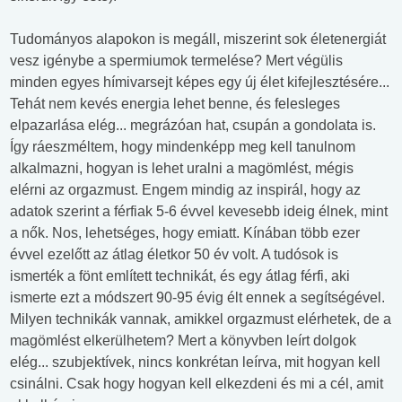
Tudományos alapokon is megáll, miszerint sok életenergiát
vesz igénybe a spermiumok termelése? Mert végülis
minden egyes hímivarsejt képes egy új élet kifejlesztésére...
Tehát nem kevés energia lehet benne, és felesleges
elpazarlása elég... megrázóan hat, csupán a gondolata is.
Így ráeszméltem, hogy mindenképp meg kell tanulnom
alkalmazni, hogyan is lehet uralni a magömlést, mégis
elérni az orgazmust. Engem mindig az inspirál, hogy az
adatok szerint a férfiak 5-6 évvel kevesebb ideig élnek, mint
a nők. Nos, lehetséges, hogy emiatt. Kínában több ezer
évvel ezelőtt az átlag életkor 50 év volt. A tudósok is
ismerték a fönt említett technikát, és egy átlag férfi, aki
ismerte ezt a módszert 90-95 évig élt ennek a segítségével.
Milyen technikák vannak, amikkel orgazmust elérhetek, de a
magömlést elkerülhetem? Mert a könyvben leírt dolgok
elég... szubjektívek, nincs konkrétan leírva, mit hogyan kell
csinálni. Csak hogy hogyan kell elkezdeni és mi a cél, amit