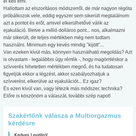
el kell érni.
Hallottam az elszorításos módszerről, de már nagyon régóta
próbálkozok vele, eddig egyszer sem sikerült megtalálnom
azt a pontot és erőt, amivel elkerülhetővé válik az
ejakuláció. Illetve a millió dolláros pont... nos, alkalmazni
már sikerült, de teljes mértékben még nem tudtam
használni. Minimum egy kevés mindig "kijött"...
Van ezeken kívül más, könnyen használható megoldás? Azt
is olvastam - legalábbis úgy rémlik -, hogy magömléskor a
szívverés hihetetlen mértékben megnő, és ha tudatosan
figyeljük ekkor a légzést, akkor szabályozhatjuk a
szívverést, elkerülve az ejakulációt... Ez igaz?
És ezen kívül van, vagy létezik más módszer, technika?
Előre is köszönöm a válaszát, további szép napot!
Szakértőnk válasza a Multiorgazmus
kérdésre
Kedves Levélíró!