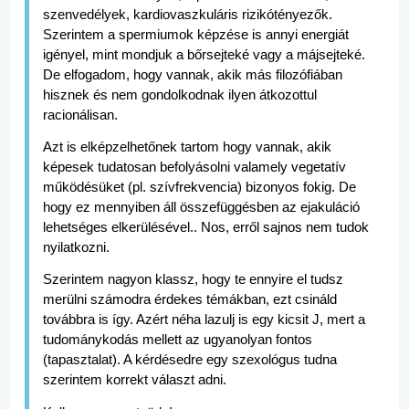
szenvedélyek, kardiovaszkuláris rizikótényezők.
Szerintem a spermiumok képzése is annyi energiát
igényel, mint mondjuk a bőrsejteké vagy a májsejteké.
De elfogadom, hogy vannak, akik más filozófiában
hisznek és nem gondolkodnak ilyen átkozottul
racionálisan.
Azt is elképzelhetőnek tartom hogy vannak, akik
képesek tudatosan befolyásolni valamely vegetatív
működésüket (pl. szívfrekvencia) bizonyos fokig. De
hogy ez mennyiben áll összefüggésben az ejakuláció
lehetséges elkerülésével.. Nos, erről sajnos nem tudok
nyilatkozni.
Szerintem nagyon klassz, hogy te ennyire el tudsz
merülni számodra érdekes témákban, ezt csináld
továbbra is így. Azért néha lazulj is egy kicsit
J
, mert a
tudománykodás mellett az ugyanolyan fontos
(tapasztalat). A kérdésedre egy szexológus tudna
szerintem korrekt választ adni.