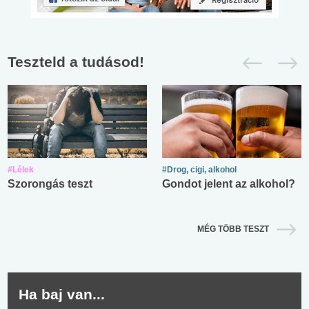
Teszteld a tudásod!
#Lélek
#Drog, cigi, alkohol
Szorongás teszt
Gondot jelent az alkohol?
MÉG TÖBB TESZT
Ha baj van...