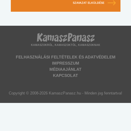
SZAVAZAT ELKÜLDÉSE
KAMASZOKRÓL, KAMASZOKTÓL, KAMASZOKNAK
FELHASZNÁLÁSI FELTÉTELEK ÉS ADATVÉDELEM
IMPRESSZUM
MÉDIAAJÁNLAT
KAPCSOLAT
Copyright © 2008-2026 KamaszPanasz.hu - Minden jog fenntartva!