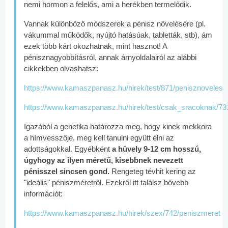
nemi hormon a felelős, ami a herékben termelődik.
Vannak különböző módszerek a pénisz növelésére (pl.
vákummal működők, nyújtó hatásúak, tabletták, stb), ám
ezek több kárt okozhatnak, mint hasznot! A
pénisznagyobbításról, annak árnyoldalairól az alábbi
cikkekben olvashatsz:
https://www.kamaszpanasz.hu/hirek/test/871/penisznoveles
https://www.kamaszpanasz.hu/hirek/test/csak_sracoknak/73
Igazából a genetika határozza meg, hogy kinek mekkora
a hímvesszője, meg kell tanulni együtt élni az
adottságokkal. Egyébként
a hüvely 9-12 cm hosszú,
úgyhogy az ilyen méretű, kisebbnek nevezett
pénisszel sincsen gond.
Rengeteg tévhit kering az
"ideális" péniszméretről. Ezekről itt találsz bővebb
információt:
https://www.kamaszpanasz.hu/hirek/szex/742/peniszmeret