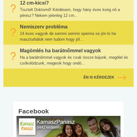
12 cm-kicsi?
Tisztelt Doktornő! Kérdésem, hogy hány éves korig nő a
pénisz? Nekem jelenleg 12 cm...
Nemiszerv probléma
14 éves vagyok de semmi semmi sperma se jön ki ha
maszturbálok nem tudom hogy jól...
Magömlés ha barátnőmmel vagyok
Ha a barátnőmmel vagyok és csak össze bújunk, megölel és
csókolódzunk, megesik hogy ondó...
ÉN IS KÉRDEZEK
Facebook