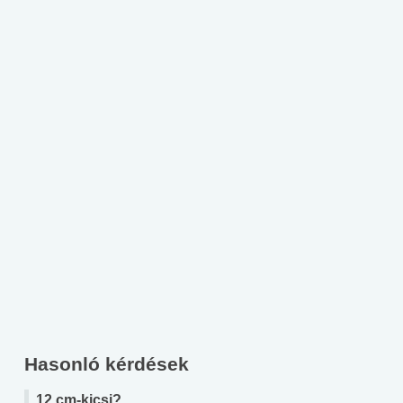
Hasonló kérdések
12 cm-kicsi?