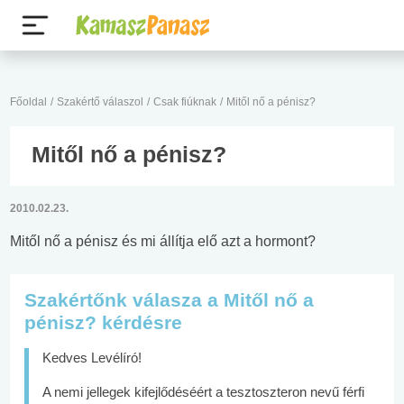
Főoldal
/
Szakértő válaszol
/
Csak fiúknak
/
Mitől nő a pénisz?
Mitől nő a pénisz?
2010.02.23.
Mitől nő a pénisz és mi állítja elő azt a hormont?
Szakértőnk válasza a Mitől nő a
pénisz? kérdésre
Kedves Levélíró!
A nemi jellegek kifejlődéséért a tesztoszteron nevű férfi