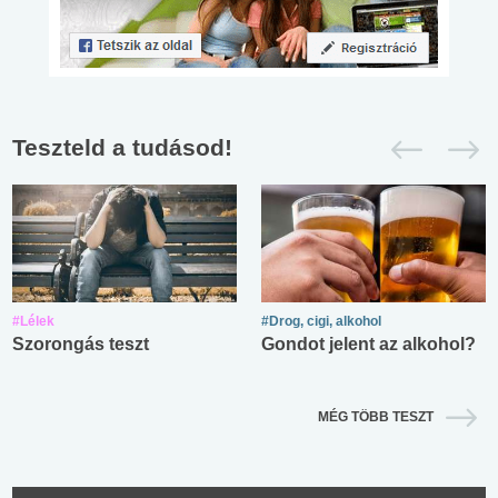
Teszteld a tudásod!
#Lélek
#Drog, cigi, alkohol
Szorongás teszt
Gondot jelent az alkohol?
MÉG TÖBB TESZT