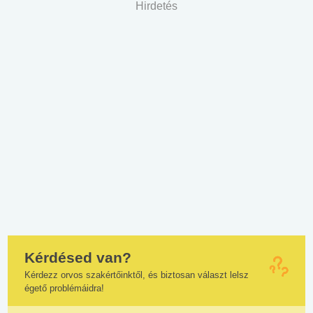
Hirdetés
Kérdésed van?
Kérdezz orvos szakértőinktől, és biztosan választ lelsz
égető problémáidra!