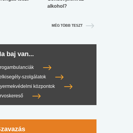
alkohol?
lábnyomod?
MÉG TÖBB TESZT
a baj van...
rogambulanciák
elkisegély-szolgálatok
yermekvédelmi központok
rvoskereső
Szavazás