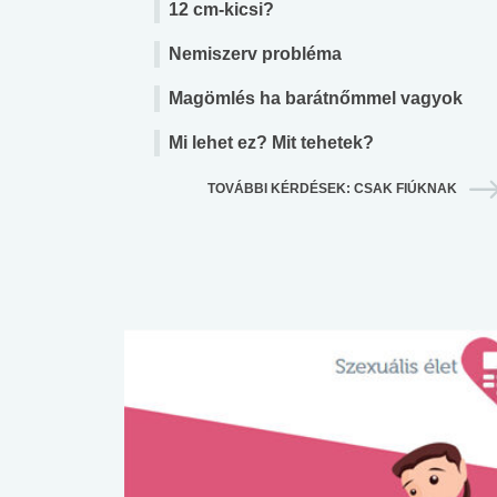
12 cm-kicsi?
Nemiszerv probléma
Magömlés ha barátnőmmel vagyok
Mi lehet ez? Mit tehetek?
TOVÁBBI KÉRDÉSEK: CSAK FIÚKNAK
 alkohol
#Zöldövezet
#Betegségek
lent az
Mekkora az ökológiai
Elsősegély