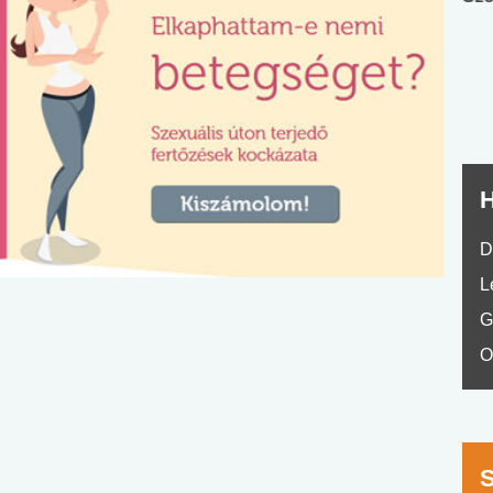
nyelvvizsga teszt -
teszt
No.42
H
D
L
G
O