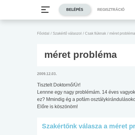
BELÉPÉS
REGISZTRÁCIÓ
Főoldal
/
Szakértő válaszol
/
Csak fiúknak
/
méret problém
méret probléma
2009.12.03.
Tisztelt Doktornő/Úr!
Lennne egy nagy problémám. 14 éves vagyok 
ez? Mmindig ég a pofám osztálykirándulásokon
Előre is köszönöm!
Szakértőnk válasza a méret p