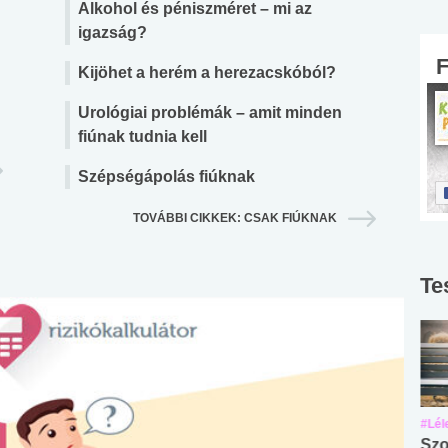
Alkohol és péniszméret – mi az
igazság?
Kijöhet a herém a herezacskóból?
Urológiai problémák – amit minden
fiúnak tudnia kell
Szépségápolás fiúknak
TOVÁBBI CIKKEK: CSAK FIÚKNAK
Te
#Suli, munka
#Suli, munka
#Lél
Angol középfokú
Internet-függőség
Szo