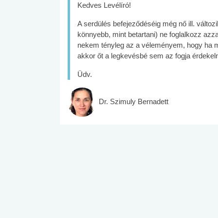
Kedves Levélíró!
A serdülés befejeződéséig még nő ill. válto
könnyebb, mint betartani) ne foglalkozz azz
nekem tényleg az a véleményem, hogy ha meg
akkor őt a legkevésbé sem az fogja érdekel
Üdv.
Dr. Szimuly Bernadett