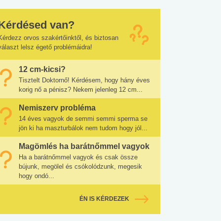
Kérdésed van?
Kérdezz orvos szakértőinktől, és biztosan
választ lelsz égető problémáidra!
12 cm-kicsi?
Tisztelt Doktornő! Kérdésem, hogy hány éves
korig nő a pénisz? Nekem jelenleg 12 cm...
Nemiszerv probléma
14 éves vagyok de semmi semmi sperma se
jön ki ha maszturbálok nem tudom hogy jól...
Magömlés ha barátnőmmel vagyok
Ha a barátnőmmel vagyok és csak össze
bújunk, megölel és csókolódzunk, megesik
hogy ondó...
ÉN IS KÉRDEZEK