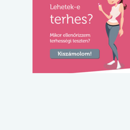
lábnyomod?
tudásteszt