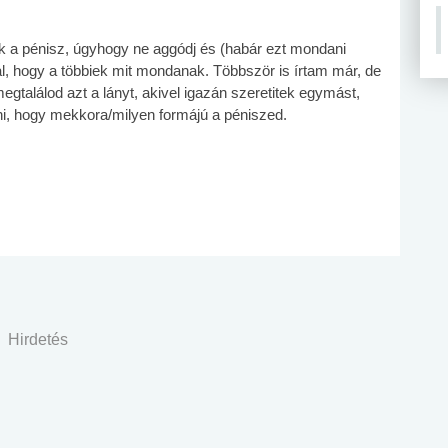
zik a pénisz, úgyhogy ne aggódj és (habár ezt mondani
al, hogy a többiek mit mondanak. Többször is írtam már, de
találod azt a lányt, akivel igazán szeretitek egymást,
ni, hogy mekkora/milyen formájú a péniszed.
Hirdetés