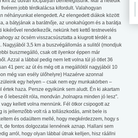
l kint az udvari focipályán bemelegítsünk. Már a hetedik
 A fivérem jobb térdkalácsa kifordult. Valahogyan
után néhányunkat elengedett. Az elengedett diákok között
yja, a bátyjának a barátnője, az unokahúgom és a barátja
i kikérővel rendelkezők, nekünk heti kettő testnevelés
 ahogy az öcsém visszacsúsztatta a kiugrott térdét a
z. Nagyjából 3,5 km a buszvégállomás a sulitól (mondjuk
lebbi buszmegálló, csak ott ilyenkor éppen már
. Azzal a lábbal pedig nem lett volna túl jó ötlet 36
san 41 perc az út és még ott a megállótól nagyjából 10
son még van esély ülőhelyre) Hazaérve azonnal
 A szüleink egy helyen – csak nem egy munkakörben –
l értek haza. Persze egyikünk sem aludt. Én ki akartam
e ő lebeszélt róla, mondván „holnapra minden jó lesz”.
 vagy kellett volna mennünk. Fél ötkor csipogott az
 is jellemzőbb volt rá a tollászkodás, amit bele is
elkeltem és odaültem mellé, hogy megkérdezzem, hogy s
ult, de fontos dolgozatai lennének aznap. Hallani sem
dig arról, hogy olyan lábbal útnak kelljen, hisz ráállni