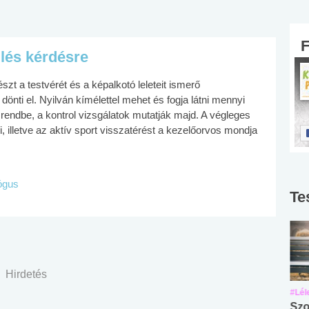
ülés kérdésre
t a testvérét és a képalkotó leleteit ismerő
 dönti el. Nyilván kímélettel mehet és fogja látni mennyi
 rendbe, a kontrol vizsgálatok mutatják majd. A végleges
illetve az aktív sport visszatérést a kezelőorvos mondja
lógus
Te
Hirdetés
#Suli, munka
#Suli, munka
#Lél
Angol középfokú
Internet-függőség
Szo