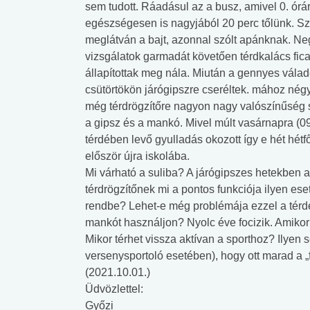
sem tudott. Ráadásul az a busz, amivel 0. órá
egészségesen is nagyjából 20 perc tőlünk. Sz
meglátván a bajt, azonnal szólt apánknak. Ne
vizsgálatok garmadát követően térdkalács fic
állapítottak meg nála. Miután a gennyes váladé
csütörtökön járógipszre cseréltek. mához négy h
még térdrögzítőre nagyon nagy valószínűség sz
a gipsz és a mankó. Mivel múlt vasárnapra (09.
térdében levő gyulladás okozott így e hét hétfő
először újra iskolába.
Mi várható a suliba? A járógipszes hetekben a
térdrögzítőnek mi a pontos funkciója ilyen ese
rendbe? Lehet-e még problémája ezzel a térdé
mankót használjon? Nyolc éve focizik. Amikor
Mikor térhet vissza aktívan a sporthoz? Ilyen
versenysportoló esetében), hogy ott marad a „
(2021.10.01.)
Üdvözlettel:
Győzi