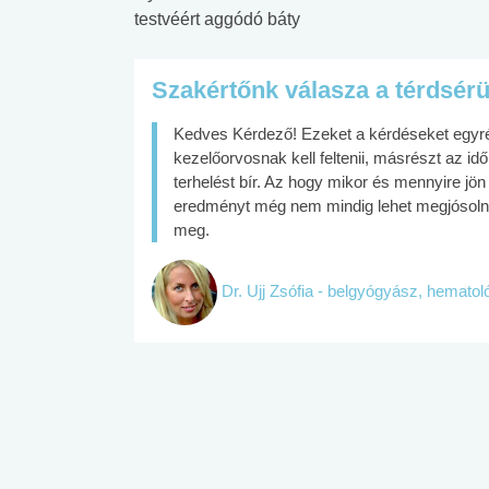
testvéért aggódó báty
Szakértőnk válasza a térdsér
Kedves Kérdező! Ezeket a kérdéseket egyrész
kezelőorvosnak kell feltenii, másrészt az idő
terhelést bír. Az hogy mikor és mennyire jön
eredményt még nem mindig lehet megjósolni, 
meg.
Dr. Ujj Zsófia - belgyógyász, hemato
 alkohol
#Zöldövezet
#Betegségek
lent az
Mekkora az ökológiai
Elsősegély