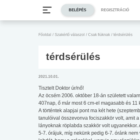
BELÉPÉS
REGISZTRÁCIÓ
Főoldal
/
Szakértő válaszol
/
Csak fiúknak
/
térdsérülés
térdsérülés
2021.10.01.
Tisztelt Doktor úr/nő!
Az öcsém 2006. október 18-án született vala
407nap, ő már most 6 cm-el magasabb és 11 
A történtek alapjai pont ma két hete (szeptemb
tanulóival összevonva fociszakkör volt, amit a 
lányoknak röplabda szakkör volt ugyanekkor. 
5-7. órájuk, míg nekünk pedig 6-7. óránk nem v