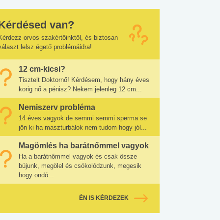
Kérdésed van?
Kérdezz orvos szakértőinktől, és biztosan
választ lelsz égető problémáidra!
12 cm-kicsi?
Tisztelt Doktornő! Kérdésem, hogy hány éves
korig nő a pénisz? Nekem jelenleg 12 cm...
Nemiszerv probléma
14 éves vagyok de semmi semmi sperma se
jön ki ha maszturbálok nem tudom hogy jól...
Magömlés ha barátnőmmel vagyok
Ha a barátnőmmel vagyok és csak össze
bújunk, megölel és csókolódzunk, megesik
hogy ondó...
ÉN IS KÉRDEZEK