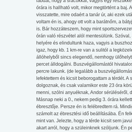
labdát, hogy a srácokkal, vagyis egy részükke
órára is hallható volt, mikor megtörtént a baj.
visszatette, mire odaért a tanár úr, aki ezek 
voltam én is, ahogy ott volt a barátnőm, a bát
is. Bár hozzáteszem, hogy mint sportszervezet
órán való részvétel alól mentesülünk. Szóval,
helyére és elindultunk haza, vagyis a buszho
igaz, hogy kb. 1 km-re van a sulitól a legköze
állóhelyből sincs elegendő, nemhogy ülőhelyből
percet álldogálni. Buszvégállomástól hivatalo
percre lakunk. (de legalább a buszvégállomá
lefektettem és kicsit beborogattam a térdét.
dolgoznak, és csak valamikor este 23 óra körü
menni, szólni anyuéknak, Andor sérüléséről, d
Másnap neki a 0., nekem pedig 3. órára kellett
ébresztője. Persze én is felébredtem rá. Mindig
számolt az ébresztési idő beállításába. Én f
mint van. Jelezte, hogy a térde kicsit sem jav
akart arról, hogy a szüleinknek szóljunk. Én pe