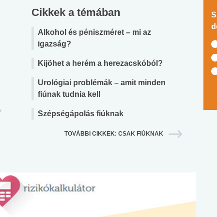
Cikkek a témában
S
d
Alkohol és péniszméret – mi az
igazság?
Kijöhet a herém a herezacskóból?
Urológiai problémák – amit minden
fiúnak tudnia kell
Szépségápolás fiúknak
TOVÁBBI CIKKEK: CSAK FIÚKNAK