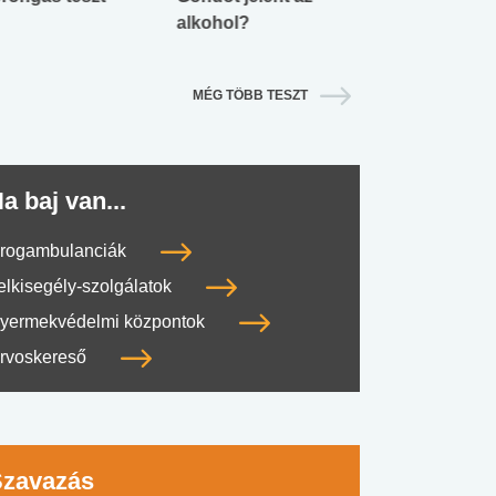
alkohol?
lábnyomod?
MÉG TÖBB TESZT
a baj van...
rogambulanciák
elkisegély-szolgálatok
yermekvédelmi központok
rvoskereső
Szavazás