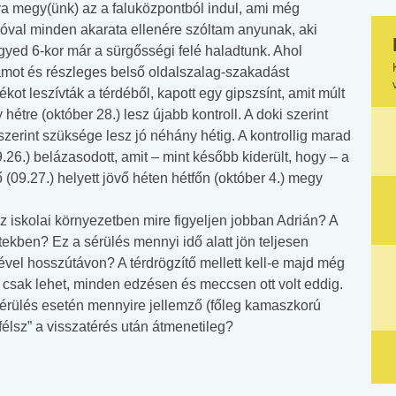
ra megy(ünk) az a faluközpontból indul, ami még
óval minden akarata ellenére szóltam anyunak, aki
gyed 6-kor már a sürgősségi felé haladtunk. Ahol
amot és részleges belső oldalszalag-szakadást
kot leszívták a térdéből, kapott egy gipszsínt, amit múlt
étre (október 28.) lesz újabb kontroll. A doki szerint
erint szüksége lesz jó néhány hétig. A kontrollig marad
26.) belázasodott, amit – mint később kiderült, hogy – a
 (09.27.) helyett jövő héten hétfőn (október 4.) megy
z iskolai környezetben mire figyeljen jobban Adrián? A
tekben? Ez a sérülés mennyi idő alatt jön teljesen
vel hosszútávon? A térdrögzítő mellett kell-e majd még
 csak lehet, minden edzésen és meccsen ott volt eddig.
 sérülés esetén mennyire jellemző (főleg kamaszkorú
félsz” a visszatérés után átmenetileg?