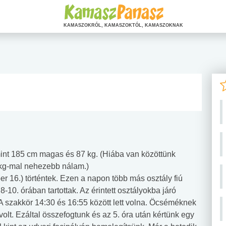
KAMASZOKRÓL, KAMASZOKTÓL, KAMASZOKNAK
mint 185 cm magas és 87 kg. (Hiába van közöttünk
kg-mal nehezebb nálam.)
er 16.) történtek. Ezen a napon több más osztály fiú
8-10. órában tartottak. Az érintett osztályokba járó
A szakkör 14:30 és 16:55 között lett volna. Öcséméknek
olt. Ezáltal összefogtunk és az 5. óra után kértünk egy