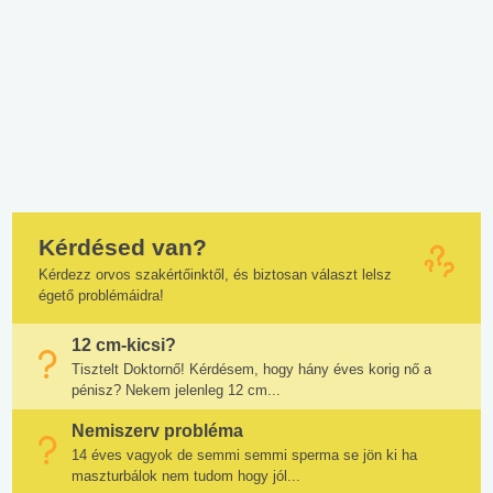
Kérdésed van?
Kérdezz orvos szakértőinktől, és biztosan választ lelsz
égető problémáidra!
12 cm-kicsi?
Tisztelt Doktornő! Kérdésem, hogy hány éves korig nő a
pénisz? Nekem jelenleg 12 cm...
Nemiszerv probléma
14 éves vagyok de semmi semmi sperma se jön ki ha
maszturbálok nem tudom hogy jól...