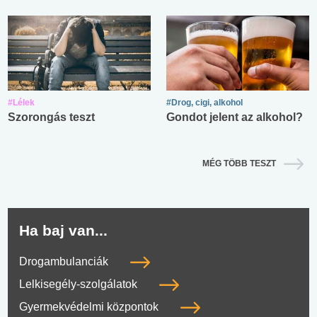
#Lélek
#Drog, cigi, alkohol
Szorongás teszt
Gondot jelent az alkohol?
MÉG TÖBB TESZT
Ha baj van...
Drogambulanciák
Lelkisegély-szolgálatok
Gyermekvédelmi központok