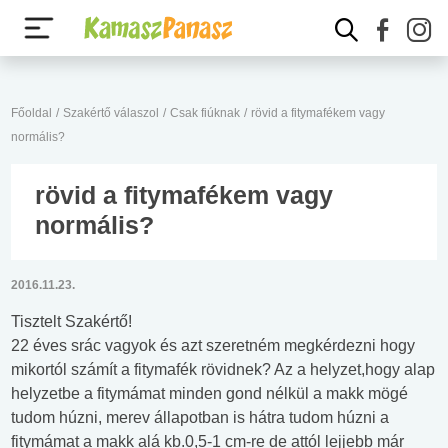
Főoldal
/
Szakértő válaszol
/
Csak fiúknak
/
rövid a fitymafékem vagy
normális?
rövid a fitymafékem vagy
normális?
2016.11.23.
Tisztelt Szakértő!
22 éves srác vagyok és azt szeretném megkérdezni hogy
mikortól számít a fitymafék rövidnek? Az a helyzet,hogy alap
helyzetbe a fitymámat minden gond nélkül a makk mögé
tudom húzni, merev állapotban is hátra tudom húzni a
fitymámat a makk alá kb.0,5-1 cm-re de attól lejjebb már