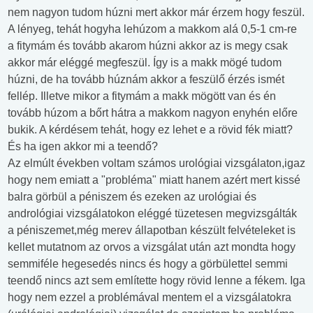
nem nagyon tudom húzni mert akkor már érzem hogy feszül.
A lényeg, tehát hogyha lehúzom a makkom alá 0,5-1 cm-re
a fitymám és tovább akarom húzni akkor az is megy csak
akkor már eléggé megfeszül. Így is a makk mögé tudom
húzni, de ha tovább húznám akkor a feszülő érzés ismét
fellép. Illetve mikor a fitymám a makk mögött van és én
tovább húzom a bőrt hátra a makkom nagyon enyhén előre
bukik. A kérdésem tehát, hogy ez lehet e a rövid fék miatt?
És ha igen akkor mi a teendő?
Az elmúlt években voltam számos urológiai vizsgálaton,igaz
hogy nem emiatt a "probléma" miatt hanem azért mert kissé
balra görbül a péniszem és ezeken az urológiai és
andrológiai vizsgálatokon eléggé tüzetesen megvizsgálták
a péniszemet,még merev állapotban készült felvételeket is
kellet mutatnom az orvos a vizsgálat után azt mondta hogy
semmiféle hegesedés nincs és hogy a görbülettel semmi
teendő nincs azt sem említette hogy rövid lenne a fékem. Iga
hogy nem ezzel a problémával mentem el a vizsgálatokra