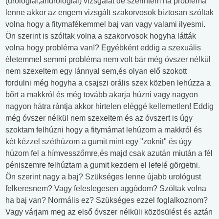
(urólógiai,andrológiai) vizsgálat de szerintem ha probléma
lenne akkor az engem vizsgált szakorvosok biztosan szóltak
volna hogy a fitymafékemmel baj van vagy valami ilyesmi.
Ön szerint is szóltak volna a szakorvosok hogyha látták
volna hogy probléma van!? Egyébként eddig a szexuális
életemmel semmi probléma nem volt bár még óvszer nélkül
nem szexeltem egy lánnyal sem,és olyan elő szokott
fordulni még hogyha a csajszi orális szex közben lehúzza a
bőrt a makkról és még tovább akarja húzni vagy nagyon
nagyon hátra rántja akkor hirtelen eléggé kellemetlen! Eddig
még óvszer nélkül nem szexeltem és az óvszert is úgy
szoktam felhúzni hogy a fitymámat lehúzom a makkról és
két kézzel széthúzom a gumit mint egy "zoknit" és úgy
húzom fel a hímvesszőmre,és majd csak azután miután a fél
péniszemre felhúztam a gumit kezdem el lefelé görgetni.
Ön szerint nagy a baj? Szükséges lenne újabb urológust
felkeresnem? Vagy feleslegesen aggódom? Szóltak volna
ha baj van? Normális ez? Szükséges ezzel foglalkoznom?
Vagy várjam meg az első óvszer nélküli közösülést és aztán