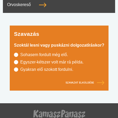
Orvoskereső
Szavazás
Szoktál lesni vagy puskázni dolgozatíráskor?
Sohasem fordult még elő.
Egyszer-kétszer volt már rá példa.
Gyakran elő szokott fordulni.
SZAVAZAT ELKÜLDÉSE