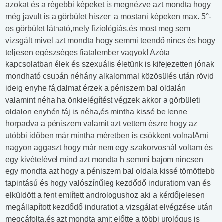
azokat és a régebbi képeket is megnézve azt mondta hogy
még javult is a görbület hiszen a mostani képeken max. 5°-
os görbület látható,mely fiziológiás,és most meg sem
vizsgált mivel azt mondta hogy semmi teendő nincs és hogy
teljesen egészséges fiatalember vagyok! Azóta
kapcsolatban élek és szexuális életünk is kifejezetten jónak
mondható csupán néhány alkalommal közösülés után rövid
ideig enyhe fájdalmat érzek a péniszem bal oldalán
valamint néha ha önkielégítést végzek akkor a görbületi
oldalon enyhén fáj is néha,és mintha kissé be lenne
horpadva a péniszem valamit azt vettem észre hogy az
utóbbi időben már mintha méretben is csökkent volna!Ami
nagyon aggaszt hogy már nem egy szakorvosnál voltam és
egy kivételével mind azt mondta h semmi bajom nincsen
egy mondta azt hogy a péniszem bal oldala kissé tömöttebb
tapintású és hogy valószínűleg kezdődő induratiom van és
elküldött a fent említett andrologushoz aki a kérdőjelesen
megállapított kezdődő induratiot a vizsgálat elvégzése után
megcáfolta,és azt mondta amit előtte a többi urológus is