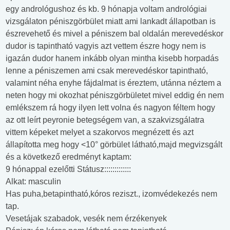
egy andrológushoz és kb. 9 hónapja voltam andrológiai
vizsgálaton péniszgörbület miatt ami lankadt állapotban is
észrevehető és mivel a péniszem bal oldalán merevedéskor
dudor is tapintható vagyis azt vettem észre hogy nem is
igazán dudor hanem inkább olyan mintha kisebb horpadás
lenne a péniszemen ami csak merevedéskor tapintható,
valamint néha enyhe fájdalmat is éreztem, utánna néztem a
neten hogy mi okozhat péniszgörbületet mivel eddig én nem
emlékszem rá hogy ilyen lett volna és nagyon féltem hogy
az ott leírt peyronie betegségem van, a szakvizsgálatra
vittem képeket melyet a szakorvos megnézett és azt
állapította meg hogy <10° görbület látható,majd megvizsgált
és a következő eredményt kaptam:
9 hónappal ezelőtti Státusz:::::::::::::
Alkat: masculin
Has puha,betapintható,kóros reziszt., izomvédekezés nem
tap.
Vesetájak szabadok, vesék nem érzékenyek