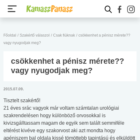
Főoldal
/
Szakértő válaszol
/
Csak fiúknak
/
csökkenhet a pénisz mérete??
vagy nyugodjak meg?
csökkenhet a pénisz mérete??
vagy nyugodjak meg?
2015.07.09.
Tisztelt szakértő!
21 éves srác vagyok már voltam számtalan urológiai
szakrendelésen hogy különböző orvosokkal is
kivizsgálltassam magam de egyik sem talált semmiféle
eltérést kivéve egy szakorvost aki azt mondta hogy
apéniszem bal oldala kissé tömöttebb tapintású és elküldött