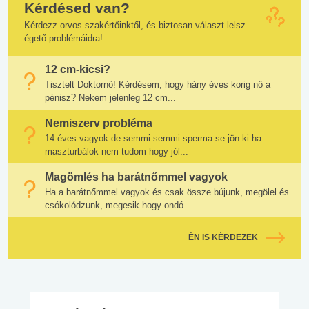
Kérdésed van?
Kérdezz orvos szakértőinktől, és biztosan választ lelsz
égető problémáidra!
12 cm-kicsi?
Tisztelt Doktornő! Kérdésem, hogy hány éves korig nő a
pénisz? Nekem jelenleg 12 cm...
Nemiszerv probléma
14 éves vagyok de semmi semmi sperma se jön ki ha
maszturbálok nem tudom hogy jól...
Magömlés ha barátnőmmel vagyok
Ha a barátnőmmel vagyok és csak össze bújunk, megölel és
csókolódzunk, megesik hogy ondó...
ÉN IS KÉRDEZEK