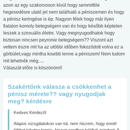
azon az egy szakorvoson kívül hogy semmiféle
hegesedésre utaló jel nem található a péniszemen és hogy
a pénisz keringése is ép. Nagyon félek hogy már ilyen
fiatalon komoly betegségem van és hogy később képtelen
leszek a szexuális életre. Vagy megnyugodhatok hogy
biztosan nincsen peyronie betegségem?? Viszont azt
vettem észre mit ha az utóbbi időben fokozódott volna ez a
görbület,vagy mintha kisebb lenne a péniszem! Nem tudom
mit tehetnék még.....
Válaszát előre is köszönöm!!
Szakértőnk válasza a csökkenhet a
pénisz mérete?? vagy nyugodjak
meg? kérdésre
Kedves Kérdező!
Alapos vizsgálatokon van túl, nem hiszem, hogy ennél
többet lehetne tennie, hiszen rendben találtak mindent. A