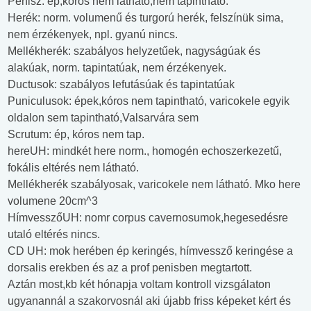
Pénisz: ép,kóros nem látható,nem tapintható.
Herék: norm. volumenű és turgorú herék, felszínük sima,
nem érzékenyek, npl. gyanú nincs.
Mellékherék: szabályos helyzetűek, nagyságúak és
alakúak, norm. tapintatúak, nem érzékenyek.
Ductusok: szabályos lefutásúak és tapintatúak
Puniculusok: épek,kóros nem tapintható, varicokele egyik
oldalon sem tapintható,Valsarvára sem
Scrutum: ép, kóros nem tap.
hereUH: mindkét here norm., homogén echoszerkezetű,
fokális eltérés nem látható.
Mellékherék szabályosak, varicokele nem látható. Mko here
volumene 20cm^3
HímvesszőUH: nomr corpus cavernosumok,hegesedésre
utaló eltérés nincs.
CD UH: mok herében ép keringés, hímvessző keringése a
dorsalis erekben és az a prof penisben megtartott.
Aztán most,kb két hónapja voltam kontroll vizsgálaton
ugyanannál a szakorvosnál aki újabb friss képeket kért és