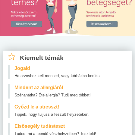
Kiemelt témák
Jogaid
Ha orvoshoz kell menned, vagy kórházba kerülsz
Mindent az allergiáról
Szénanátha? Ételallergia? Tudj meg többet!
Győzd le a stresszt!
Tippek, hogy túljuss a feszült helyzeteken.
Elsősegély tudásteszt
Tudod, mi a teendő vészhelyzetben? Teszteld!