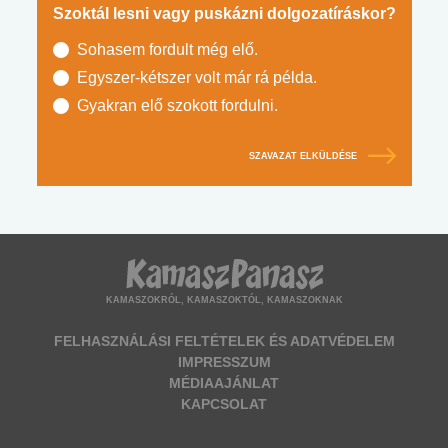
Szoktál lesni vagy puskázni dolgozatíráskor?
Sohasem fordult még elő.
Egyszer-kétszer volt már rá példa.
Gyakran elő szokott fordulni.
SZAVAZAT ELKÜLDÉSE
KAMASZOKRÓL, KAMASZOKTÓL, KAMASZOKNAK
FELHASZNÁLÁSI FELTÉTELEK ÉS ADATVÉDELEM
IMPRESSZUM
MÉDIAAJÁNLAT
KAPCSOLAT