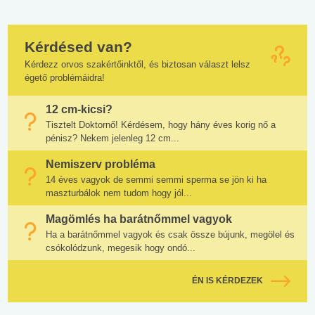
Kérdésed van?
Kérdezz orvos szakértőinktől, és biztosan választ lelsz
égető problémáidra!
12 cm-kicsi?
Tisztelt Doktornő! Kérdésem, hogy hány éves korig nő a
pénisz? Nekem jelenleg 12 cm...
Nemiszerv probléma
14 éves vagyok de semmi semmi sperma se jön ki ha
maszturbálok nem tudom hogy jól...
Magömlés ha barátnőmmel vagyok
Ha a barátnőmmel vagyok és csak össze bújunk, megölel és
csókolódzunk, megesik hogy ondó...
ÉN IS KÉRDEZEK