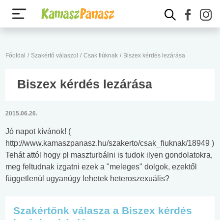
Főoldal
/
Szakértő válaszol
/
Csak fiúknak
/
Biszex kérdés lezárása
Biszex kérdés lezárása
2015.06.26.
Jó napot kívánok! (
http://www.kamaszpanasz.hu/szakerto/csak_fiuknak/18949 )
Tehát attól hogy pl maszturbálni is tudok ilyen gondolatokra,
meg feltudnak izgatni ezek a "meleges" dolgok, ezektől
függetlenül ugyanúgy lehetek heteroszexuális?
Szakértőnk válasza a Biszex kérdés