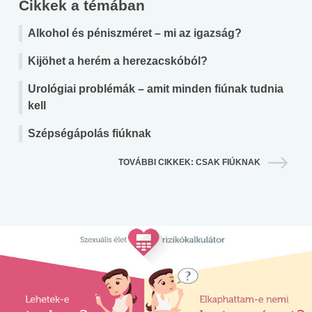
Cikkek a témában
Alkohol és péniszméret – mi az igazság?
Kijöhet a herém a herezacskóból?
Urológiai problémák – amit minden fiúnak tudnia
kell
Szépségápolás fiúknak
TOVÁBBI CIKKEK: CSAK FIÚKNAK