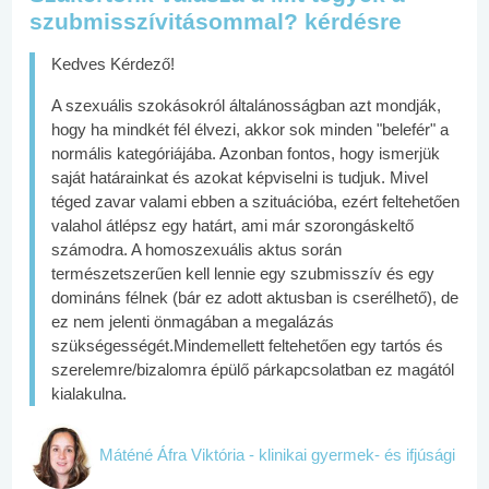
szubmisszívitásommal? kérdésre
Kedves Kérdező!
A szexuális szokásokról általánosságban azt mondják,
hogy ha mindkét fél élvezi, akkor sok minden "belefér" a
normális kategóriájába. Azonban fontos, hogy ismerjük
saját határainkat és azokat képviselni is tudjuk. Mivel
téged zavar valami ebben a szituációba, ezért feltehetően
valahol átlépsz egy határt, ami már szorongáskeltő
számodra. A homoszexuális aktus során
természetszerűen kell lennie egy szubmisszív és egy
domináns félnek (bár ez adott aktusban is cserélhető), de
ez nem jelenti önmagában a megalázás
szükségességét.Mindemellett feltehetően egy tartós és
szerelemre/bizalomra épülő párkapcsolatban ez magától
kialakulna.
Máténé Áfra Viktória - klinikai gyermek- és ifjúsági