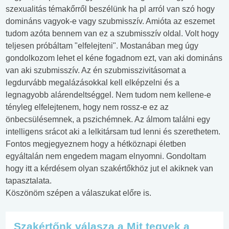
szexualitás témakőrről beszélünk ha pl arról van szó hogy
domináns vagyok-e vagy szubmisszív. Amióta az eszemet
tudom azóta bennem van ez a szubmisszív oldal. Volt hogy
teljesen próbáltam "elfelejteni". Mostanában meg úgy
gondolkozom lehet el kéne fogadnom ezt, van aki domináns
van aki szubmisszív. Az én szubmisszivitásomat a
legdurvább megalázásokkal kell elképzelni és a
legnagyobb alárendeltséggel. Nem tudom nem kellene-e
tényleg elfelejtenem, hogy nem rossz-e ez az
önbecsülésemnek, a pszichémnek. Az álmom találni egy
intelligens srácot aki a lelkitársam tud lenni és szerethetem.
Fontos megjegyeznem hogy a hétköznapi életben
egyáltalán nem engedem magam elnyomni. Gondoltam
hogy itt a kérdésem olyan szakértőkhöz jut el akiknek van
tapasztalata.
Köszönöm szépen a válaszukat előre is.
Szakértőnk válasza a Mit tegyek a