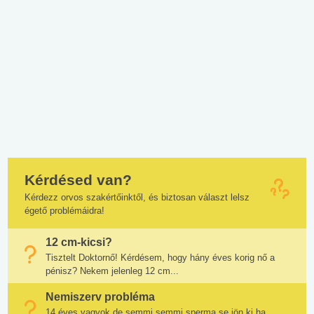
Kérdésed van?
Kérdezz orvos szakértőinktől, és biztosan választ lelsz
égető problémáidra!
12 cm-kicsi?
Tisztelt Doktornő! Kérdésem, hogy hány éves korig nő a
pénisz? Nekem jelenleg 12 cm...
Nemiszerv probléma
14 éves vagyok de semmi semmi sperma se jön ki ha