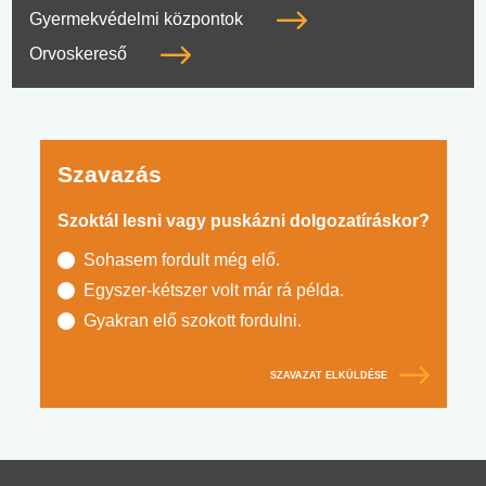
Gyermekvédelmi központok
Orvoskereső
Szavazás
Szoktál lesni vagy puskázni dolgozatíráskor?
Sohasem fordult még elő.
Egyszer-kétszer volt már rá példa.
Gyakran elő szokott fordulni.
SZAVAZAT ELKÜLDÉSE