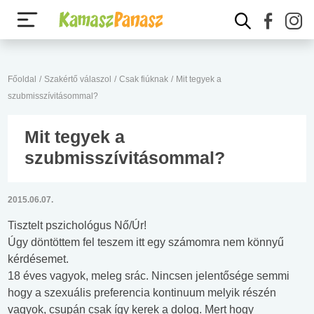
Főoldal
/
Szakértő válaszol
/
Csak fiúknak
/
Mit tegyek a
szubmisszívitásommal?
Mit tegyek a
szubmisszívitásommal?
2015.06.07.
Tisztelt pszichológus Nő/Úr!
Úgy döntöttem fel teszem itt egy számomra nem könnyű
kérdésemet.
18 éves vagyok, meleg srác. Nincsen jelentősége semmi
hogy a szexuális preferencia kontinuum melyik részén
vagyok, csupán csak így kerek a dolog. Mert hogy