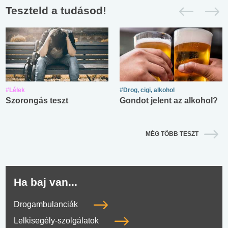
Teszteld a tudásod!
#Lélek
#Drog, cigi, alkohol
Szorongás teszt
Gondot jelent az alkohol?
MÉG TÖBB TESZT
Ha baj van...
Drogambulanciák
Lelkisegély-szolgálatok