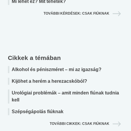
Mi lehet ez? Mit tehetek?
TOVÁBBI KÉRDÉSEK: CSAK FIÚKNAK
Cikkek a témában
Alkohol és péniszméret – mi az igazság?
Kijöhet a herém a herezacskóból?
Urológiai problémák – amit minden fiúnak tudnia
kell
Szépségápolás fiúknak
TOVÁBBI CIKKEK: CSAK FIÚKNAK