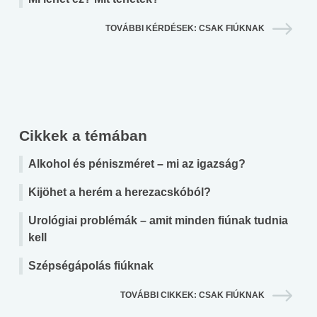
TOVÁBBI KÉRDÉSEK: CSAK FIÚKNAK
Cikkek a témában
Alkohol és péniszméret – mi az igazság?
Kijöhet a herém a herezacskóból?
Urológiai problémák – amit minden fiúnak tudnia
kell
Szépségápolás fiúknak
TOVÁBBI CIKKEK: CSAK FIÚKNAK