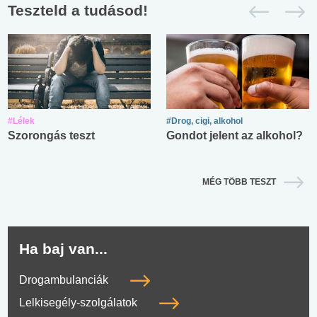
Teszteld a tudásod!
#Lélek
#Drog, cigi, alkohol
Szorongás teszt
Gondot jelent az alkohol?
MÉG TÖBB TESZT
Ha baj van...
Drogambulanciák
Lelkisegély-szolgálatok