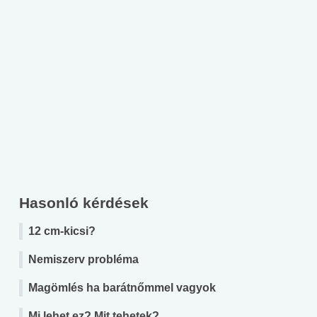
Hasonló kérdések
12 cm-kicsi?
Nemiszerv probléma
Magömlés ha barátnőmmel vagyok
Mi lehet ez? Mit tehetek?