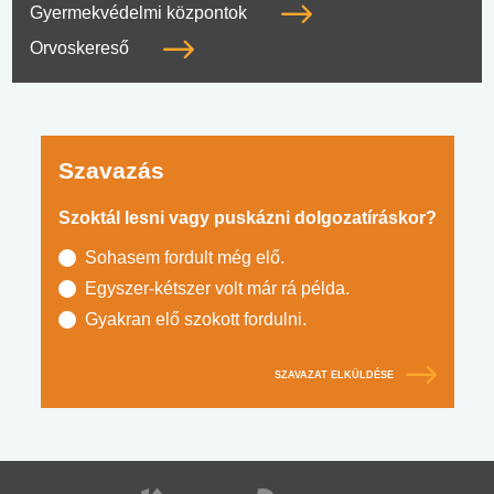
Gyermekvédelmi központok
Orvoskereső
Szavazás
Szoktál lesni vagy puskázni dolgozatíráskor?
Sohasem fordult még elő.
Egyszer-kétszer volt már rá példa.
Gyakran elő szokott fordulni.
SZAVAZAT ELKÜLDÉSE