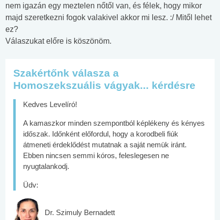
nem igazán egy meztelen nőtől van, és félek, hogy mikor
majd szeretkezni fogok valakivel akkor mi lesz. :/ Mitől lehet
ez?
Válaszukat előre is köszönöm.
Szakértőnk válasza a
Homoszekszuális vágyak... kérdésre
Kedves Levelíró!
A kamaszkor minden szempontból képlékeny és kényes
időszak. Időnként előfordul, hogy a korodbeli fiúk
átmeneti érdeklődést mutatnak a saját nemük iránt.
Ebben nincsen semmi kóros, feleslegesen ne
nyugtalankodj.
Üdv:
Dr. Szimuly Bernadett