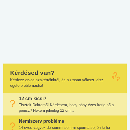
Kérdésed van?
Kérdezz orvos szakértőinktől, és biztosan választ lelsz
égető problémáidra!
12 cm-kicsi?
Tisztelt Doktornő! Kérdésem, hogy hány éves korig nő a
pénisz? Nekem jelenleg 12 cm...
Nemiszerv probléma
14 éves vagyok de semmi semmi sperma se jön ki ha