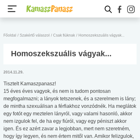
Főoldal
/
Szakértő válaszol
/
Csak fiúknak
/
Homoszekszuális vágyak...
Homoszekszuális vágyak...
2014.11.29.
Tisztelt Kamaszpanasz!
15 éves éves vagyok, és nem is tudom pontosan
megfogalmazni; a lányok tetszenek, és a szerelmem is lány;
de mintha szexuálisan a férfiakhoz vonzódnék. Ha meglátok
egy fotót egy meztelen lányról, vagy valami hasonló, akkor
nem izgulok fel, de ha egy fiúról, vagy egy péniszt akkor
igen. És ez azért zavar a legjobban, mert nem szeretném,
hogy így legyen, és nem értem mitől van. Amikor felizgulok,