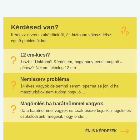
Kérdésed van?
Kérdezz orvos szakértőinktől, és biztosan választ lelsz
égető problémáidra!
12 cm-kicsi?
Tisztelt Doktornő! Kérdésem, hogy hány éves korig nő a
pénisz? Nekem jelenleg 12 cm...
Nemiszerv probléma
14 éves vagyok de semmi semmi sperma se jön ki ha
maszturbálok nem tudom hogy jól...
Magömlés ha barátnőmmel vagyok
Ha a barátnőmmel vagyok és csak össze bújunk, megölel és
csókolódzunk, megesik hogy ondó...
ÉN IS KÉRDEZEK