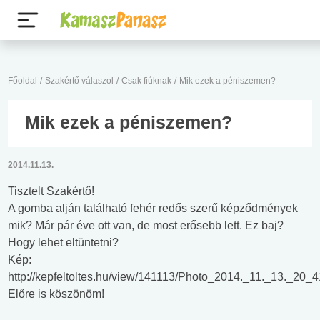
Főoldal
/
Szakértő válaszol
/
Csak fiúknak
/
Mik ezek a péniszemen?
Mik ezek a péniszemen?
2014.11.13.
Tisztelt Szakértő!
A gomba alján található fehér redős szerű képződmények
mik? Már pár éve ott van, de most erősebb lett. Ez baj?
Hogy lehet eltüntetni?
Kép:
http://kepfeltoltes.hu/view/141113/Photo_2014._11._13._20_
Előre is köszönöm!