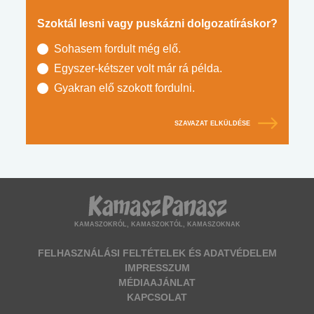
Szoktál lesni vagy puskázni dolgozatíráskor?
Sohasem fordult még elő.
Egyszer-kétszer volt már rá példa.
Gyakran elő szokott fordulni.
SZAVAZAT ELKÜLDÉSE
KAMASZOKRÓL, KAMASZOKTÓL, KAMASZOKNAK
FELHASZNÁLÁSI FELTÉTELEK ÉS ADATVÉDELEM
IMPRESSZUM
MÉDIAAJÁNLAT
KAPCSOLAT