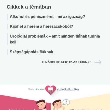
Cikkek a témában
Alkohol és péniszméret – mi az igazság?
Kijöhet a herém a herezacskóból?
Urológiai problémák – amit minden fiúnak tudnia
kell
Szépségápolás fiúknak
TOVÁBBI CIKKEK: CSAK FIÚKNAK