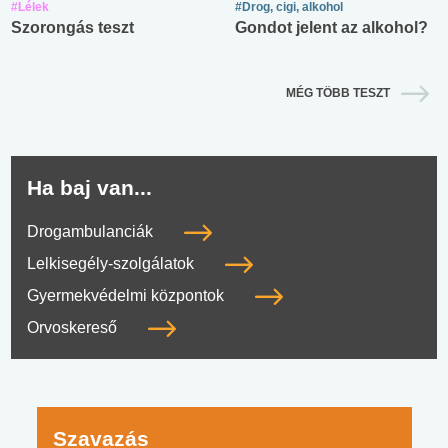
#Lélek
#Drog, cigi, alkohol
Szorongás teszt
Gondot jelent az alkohol?
MÉG TÖBB TESZT
Ha baj van...
Drogambulanciák
Lelkisegély-szolgálatok
Gyermekvédelmi központok
Orvoskereső
Szavazás