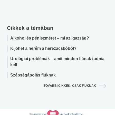
Cikkek a témában
Alkohol és péniszméret – mi az igazság?
Kijöhet a herém a herezacskóból?
Urológiai problémák – amit minden fiúnak tudnia
kell
Szépségápolás fiúknak
TOVÁBBI CIKKEK: CSAK FIÚKNAK