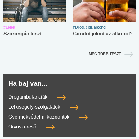
#Lélek
#Drog, cigi, alkohol
Szorongás teszt
Gondot jelent az alkohol?
MÉG TÖBB TESZT
Ha baj van...
Drogambulanciák
Lelkisegély-szolgálatok
Gyermekvédelmi központok
Orvoskereső