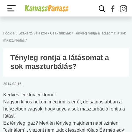
Főoldal
/
Szakértő válaszol
/
Csak fiúknak
/
Tényleg rontja a látásomat a sok
maszturbálás?
Tényleg rontja a látásomat a
sok maszturbálás?
2014.08.15.
Kedves Doktor/Doktornő!
Nagyon kínos nekem még írni is erről, de sajnos abban a
helyzetben vagyok, hogy ugye a sok maszturbáció rontja a
látást.
Ez tényleg igaz? Mert én tényleg majdnem napi szinten
"csinálom" , viszont nem tudok leszokni róla :/ És még egy