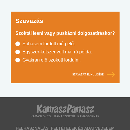
Szavazás
Szoktál lesni vagy puskázni dolgozatíráskor?
Sohasem fordult még elő.
Egyszer-kétszer volt már rá példa.
Gyakran elő szokott fordulni.
SZAVAZAT ELKÜLDÉSE
KAMASZOKRÓL, KAMASZOKTÓL, KAMASZOKNAK
FELHASZNÁLÁSI FELTÉTELEK ÉS ADATVÉDELEM