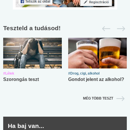
Teszteld a tudásod!
#Lélek
#Drog, cigi, alkohol
Szorongás teszt
Gondot jelent az alkohol?
MÉG TÖBB TESZT
Ha baj van...