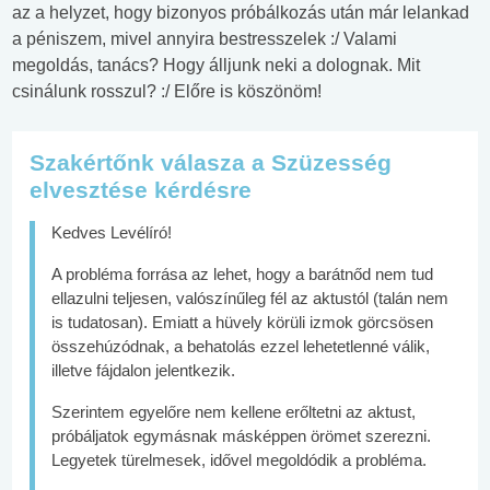
az a helyzet, hogy bizonyos próbálkozás után már lelankad
a péniszem, mivel annyira bestresszelek :/ Valami
megoldás, tanács? Hogy álljunk neki a dolognak. Mit
csinálunk rosszul? :/ Előre is köszönöm!
Szakértőnk válasza a Szüzesség
elvesztése kérdésre
Kedves Levélíró!
A probléma forrása az lehet, hogy a barátnőd nem tud
ellazulni teljesen, valószínűleg fél az aktustól (talán nem
is tudatosan). Emiatt a hüvely körüli izmok görcsösen
összehúzódnak, a behatolás ezzel lehetetlenné válik,
illetve fájdalon jelentkezik.
Szerintem egyelőre nem kellene erőltetni az aktust,
próbáljatok egymásnak másképpen örömet szerezni.
Legyetek türelmesek, idővel megoldódik a probléma.