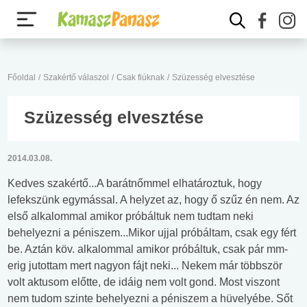
Főoldal
/
Szakértő válaszol
/
Csak fiúknak
/
Szüzesség elvesztése
Szüzesség elvesztése
2014.03.08.
Kedves szakértő...A barátnőmmel elhatároztuk, hogy
lefekszünk egymással. A helyzet az, hogy ő szűz én nem. Az
első alkalommal amikor próbáltuk nem tudtam neki
behelyezni a péniszem...Mikor ujjal próbáltam, csak egy fért
be. Aztán köv. alkalommal amikor próbáltuk, csak pár mm-
erig jutottam mert nagyon fájt neki... Nekem már többször
volt aktusom előtte, de idáig nem volt gond. Most viszont
nem tudom szinte behelyezni a péniszem a hüvelyébe. Sőt