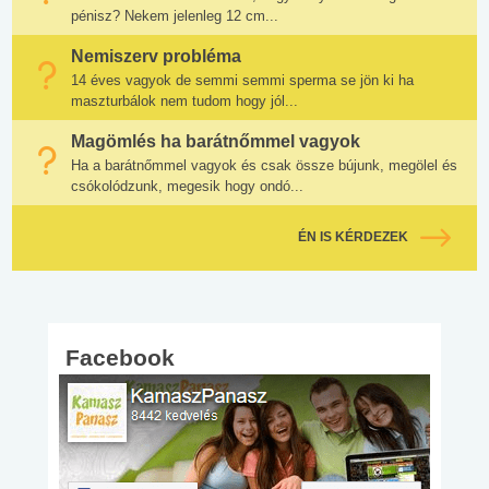
pénisz? Nekem jelenleg 12 cm...
Nemiszerv probléma
14 éves vagyok de semmi semmi sperma se jön ki ha
maszturbálok nem tudom hogy jól...
Magömlés ha barátnőmmel vagyok
Ha a barátnőmmel vagyok és csak össze bújunk, megölel és
csókolódzunk, megesik hogy ondó...
ÉN IS KÉRDEZEK
Facebook