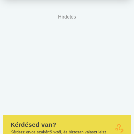
Hirdetés
Kérdésed van?
Kérdezz orvos szakértőinktől, és biztosan választ lelsz