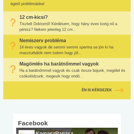
égető problémáidra!
12 cm-kicsi?
Tisztelt Doktornő! Kérdésem, hogy hány éves korig nő a
pénisz? Nekem jelenleg 12 cm...
Nemiszerv probléma
14 éves vagyok de semmi semmi sperma se jön ki ha
maszturbálok nem tudom hogy jól...
Magömlés ha barátnőmmel vagyok
Ha a barátnőmmel vagyok és csak össze bújunk, megölel és
csókolódzunk, megesik hogy ondó...
ÉN IS KÉRDEZEK
Facebook