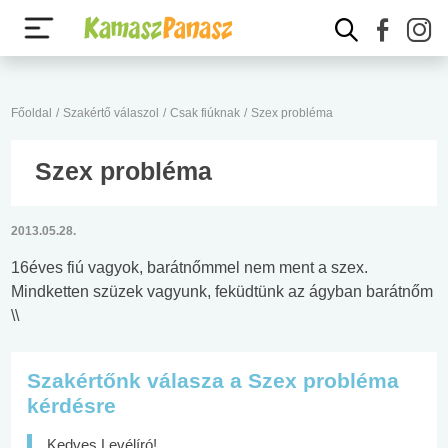
Főoldal
/
Szakértő válaszol
/
Csak fiúknak
/
Szex probléma
Szex probléma
2013.05.28.
16éves fiú vagyok, barátnőmmel nem ment a szex.
Mindketten szüzek vagyunk, feküdtünk az ágyban barátnőm
\\
Szakértőnk válasza a Szex probléma
kérdésre
Kedves Levélíró!