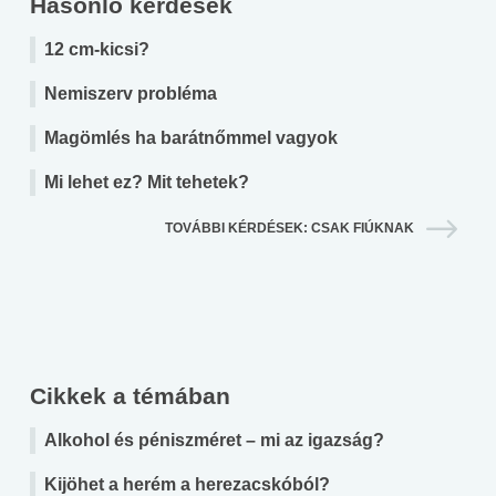
Hasonló kérdések
12 cm-kicsi?
Nemiszerv probléma
Magömlés ha barátnőmmel vagyok
Mi lehet ez? Mit tehetek?
TOVÁBBI KÉRDÉSEK: CSAK FIÚKNAK
Cikkek a témában
Alkohol és péniszméret – mi az igazság?
Kijöhet a herém a herezacskóból?