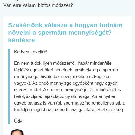
Van erre valami biztos módszer?
Szakértőnk válasza a hogyan tudnám
növelni a spermám mennyiségét?
kérdésre
Kedves Levélíró!
Én nem tudok ilyen módszerről, habár mindenféle
táplálékiegészítőket hirdetnek, amik elvileg a sperma
mennyiségét hivatottak növelni (kissé szkeptikus
vagyok). Az ondó mennyisge egyébként nagy egyéni
eltérést mutat. A sperma mennyiségét és minőségét is
befolyásolja az ejakuláció gyakorisága. Amennyiben
egyéb panasz is van (pl. sperma színe rendellenes stb.),
fordulj urológushoz, az ondó vizsgálatára lehet szükség.
Üdv: