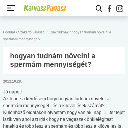
Főoldal
/
Szakértő válaszol
/
Csak fiúknak
/
hogyan tudnám növelni a
spermám mennyiségét?
hogyan tudnám növelni a
spermám mennyiségét?
2012.10.28.
Jó napot!
Az lenne a kérdésem hogy hogyan tudnám növelni a
spermám mennyiségét , és a kilövellések számát?
Különböző oldalakon olvastam hogy van aki napi 1 liter tejet
iszik van ahol azt írják hogy ne végezzek önkielégitést
hetekig és több lesz a spermám és több lesz a kilövellés is .