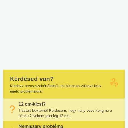
Kérdésed van?
Kérdezz orvos szakértőinktől, és biztosan választ lelsz
égető problémáidra!
12 cm-kicsi?
Tisztelt Doktornő! Kérdésem, hogy hány éves korig nő a
pénisz? Nekem jelenleg 12 cm...
Nemiszerv probléma