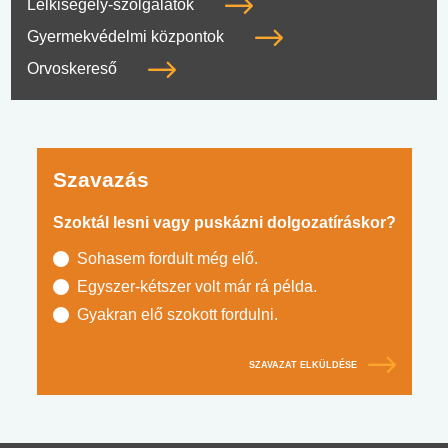
Lelkisegély-szolgálatok
Gyermekvédelmi központok
Orvoskereső
Szavazás
Szoktál lesni vagy puskázni dolgozatíráskor?
Sohasem fordult még elő.
Egyszer-kétszer volt már rá példa.
Gyakran elő szokott fordulni.
SZAVAZAT ELKÜLDÉSE