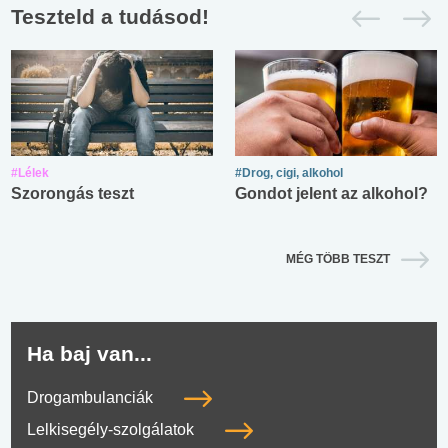
Teszteld a tudásod!
#Lélek
#Drog, cigi, alkohol
Szorongás teszt
Gondot jelent az alkohol?
MÉG TÖBB TESZT
Ha baj van...
Drogambulanciák
Lelkisegély-szolgálatok