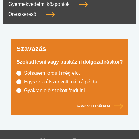
Gyermekvédelmi központok
Orvoskereső
Szavazás
Szoktál lesni vagy puskázni dolgozatíráskor?
Sohasem fordult még elő.
Egyszer-kétszer volt már rá példa.
Gyakran elő szokott fordulni.
SZAVAZAT ELKÜLDÉSE