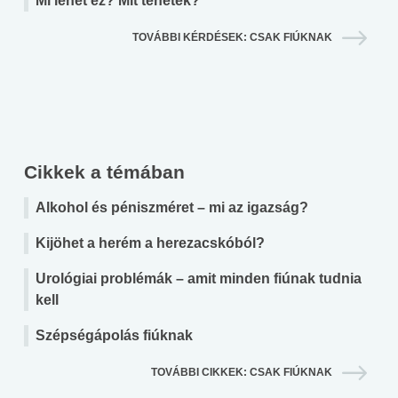
Mi lehet ez? Mit tehetek?
TOVÁBBI KÉRDÉSEK: CSAK FIÚKNAK
Cikkek a témában
Alkohol és péniszméret – mi az igazság?
Kijöhet a herém a herezacskóból?
Urológiai problémák – amit minden fiúnak tudnia
kell
Szépségápolás fiúknak
TOVÁBBI CIKKEK: CSAK FIÚKNAK