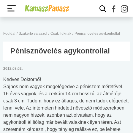
Főoldal
/
Szakértő válaszol
/
Csak fiúknak
/
Pénisznövelés agykontrollal
Pénisznövelés agykontrollal
2012.08.02.
Kedves Doktornő!
Sajnos nem vagyok megelégedve a péniszem méretével.
16 éves vagyok, és a cerkám 14 cm hosszú, az átmérője
csak 3 cm. Tudom, hogy ez átlagos, de nem tudok elégedett
lenni vele. Az interneten hirdetett növesztő módszerekben
nem nagyon hiszek, azonban azt olvastam, hogy az
agykontroll állítólag már bevált valakinek ilyen téren. Azt
szeretném kérdezni, hogy tényleg reális-e ez, be lehet-e