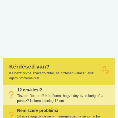
Kérdésed van?
Kérdezz orvos szakértőinktől, és biztosan választ lelsz
égető problémáidra!
12 cm-kicsi?
Tisztelt Doktornő! Kérdésem, hogy hány éves korig nő a
pénisz? Nekem jelenleg 12 cm...
Nemiszerv probléma
14 éves vagyok de semmi semmi sperma se jön ki ha