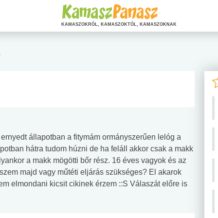
KAMASZOKRÓL, KAMASZOKTÓL, KAMASZOKNAK
s
 ernyedt állapotban a fitymám ormányszerűen lelóg a
apotban hátra tudom húzni de ha feláll akkor csak a makk
 olyankor a makk mögötti bőr rész. 16 éves vagyok és az
iszem majd vagy műtéti eljárás szükséges? El akarok
elmondani kicsit cikinek érzem ::S Válaszát előre is