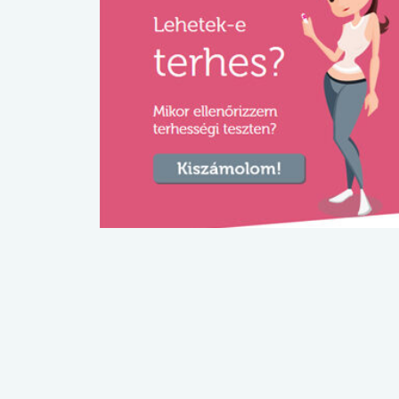
lábnyomod?
tudásteszt