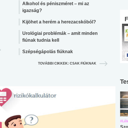
Alkohol és péniszméret – mi az
igazság?
Kijöhet a herém a herezacskóból?
Urológiai problémák – amit minden
fiúnak tudnia kell
Szépségápolás fiúknak
TOVÁBBI CIKKEK: CSAK FIÚKNAK
Te
#Suli, munka
#Suli, munka
#Lél
Angol középfokú
Internet-függőség
Szo