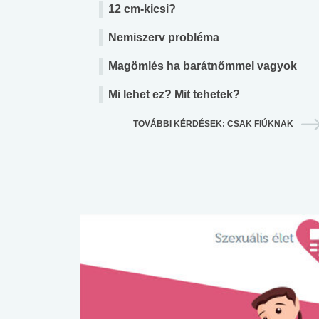
12 cm-kicsi?
Nemiszerv probléma
Magömlés ha barátnőmmel vagyok
Mi lehet ez? Mit tehetek?
TOVÁBBI KÉRDÉSEK: CSAK FIÚKNAK
 alkohol
#Zöldövezet
#Betegségek
lent az
Mekkora az ökológiai
Elsősegély