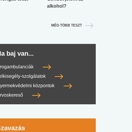
alkohol?
lábnyomod?
MÉG TÖBB TESZT
a baj van...
rogambulanciák
elkisegély-szolgálatok
yermekvédelmi központok
rvoskereső
Szavazás