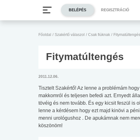
BELÉPÉS
REGISZTRÁCIÓ
Főoldal
/
Szakértő válaszol
/
Csak fiúknak
/
Fitymatúltengé
Fitymatúltengés
2011.12.06.
Tisztelt Szakértő! Az lenne a problémám hogy
makkomról és teljesen befedi azt. Ernyedt áll
tövéig és nem tovább. És egy kicsit feszül is
lenne a kérdésem hogy ezt majd kinövi a pén
menni urológushoz . De apukámnak nem merem 
köszönöm!