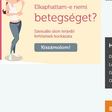
nyelvvizsga teszt -
teszt
No.42
H
D
L
G
O