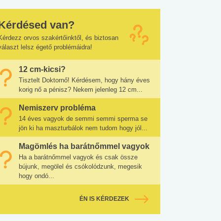
Kérdésed van?
Kérdezz orvos szakértőinktől, és biztosan
választ lelsz égető problémáidra!
12 cm-kicsi?
Tisztelt Doktornő! Kérdésem, hogy hány éves
korig nő a pénisz? Nekem jelenleg 12 cm...
Nemiszerv probléma
14 éves vagyok de semmi semmi sperma se
jön ki ha maszturbálok nem tudom hogy jól...
Magömlés ha barátnőmmel vagyok
Ha a barátnőmmel vagyok és csak össze
bújunk, megölel és csókolódzunk, megesik
hogy ondó...
ÉN IS KÉRDEZEK