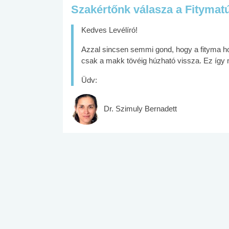
Szakértőnk válasza a Fitymat
Kedves Levélíró!
Azzal sincsen semmi gond, hogy a fityma ho
csak a makk tövéig húzható vissza. Ez így n
Üdv:
Dr. Szimuly Bernadett