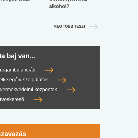
alkohol?
lábnyomod?
MÉG TÖBB TESZT
a baj van...
rogambulanciák
elkisegély-szolgálatok
yermekvédelmi központok
rvoskereső
Szavazás