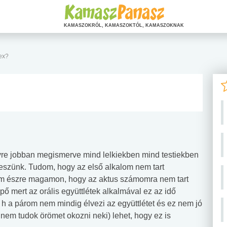
KAMASZOKRÓL, KAMASZOKTÓL, KAMASZOKNAK
zex?
re jobban megismerve mind lelkiekben mind testiekben
leszünk. Tudom, hogy az első alkalom nem tart
ttem észre magamon, hogy az aktus számomra nem tart
ő mert az orális együttlétek alkalmával ez az idő
z h a párom nem mindig élvezi az együttlétet és ez nem jó
nem tudok örömet okozni neki) lehet, hogy ez is