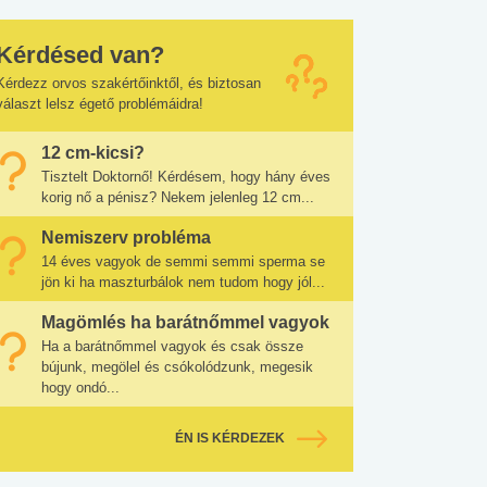
Kérdésed van?
Kérdezz orvos szakértőinktől, és biztosan
választ lelsz égető problémáidra!
12 cm-kicsi?
Tisztelt Doktornő! Kérdésem, hogy hány éves
korig nő a pénisz? Nekem jelenleg 12 cm...
Nemiszerv probléma
14 éves vagyok de semmi semmi sperma se
jön ki ha maszturbálok nem tudom hogy jól...
Magömlés ha barátnőmmel vagyok
Ha a barátnőmmel vagyok és csak össze
bújunk, megölel és csókolódzunk, megesik
hogy ondó...
ÉN IS KÉRDEZEK