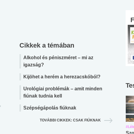
Cikkek a témában
Alkohol és péniszméret – mi az
igazság?
Kijöhet a herém a herezacskóból?
Te
Urológiai problémák – amit minden
fiúnak tudnia kell
Szépségápolás fiúknak
TOVÁBBI CIKKEK: CSAK FIÚKNAK
#Suli, munka
#Suli, munka
#Lél
Angol középfokú
Internet-függőség
Szo