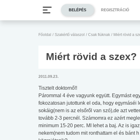
BELÉPÉS
REGISZTRÁCIÓ
Főoldal
/
Szakértő válaszol
/
Csak fiúknak
/
Miért rövid a s
Miért rövid a szex?
2011.09.23.
Tisztelt doktornő!!
Párommal 4 éve vagyunk együtt. Egymást egy
fokozatosan jutottunk el oda, hogy egymáséi 
sokáig(nem is az elsőről van szó),de azt ve
tovább 2-3 percnél. Számomra ez azért meglep
minimum 15-20 perc. MI lehet a baj. Az is iga
nekem(nem tudom mit ronthattam el és bánt h 