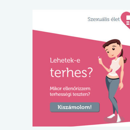
lábnyomod?
tudásteszt