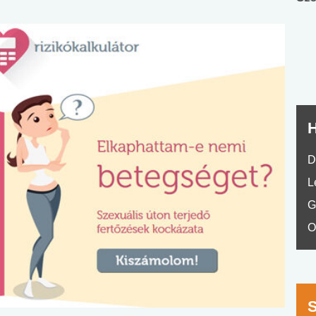
nyelvvizsga teszt -
teszt
No.42
H
D
L
G
O