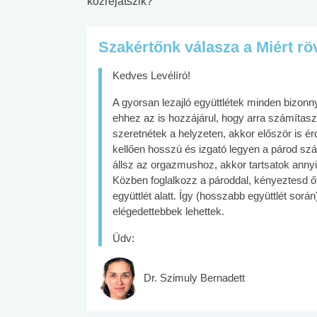
közrejátszik?
Szakértőnk válasza a Miért rö
Kedves Levélíró!
A gyorsan lezajló együttlétek minden bizo
ehhez az is hozzájárul, hogy arra számítasz,
szeretnétek a helyzeten, akkor először is ér
kellően hosszú és izgató legyen a párod sz
állsz az orgazmushoz, akkor tartsatok annyi p
Közben foglalkozz a pároddal, kényeztesd őt
együttlét alatt. Így (hosszabb együttlét sorá
elégedettebbek lehettek.
Üdv:
Dr. Szimuly Bernadett