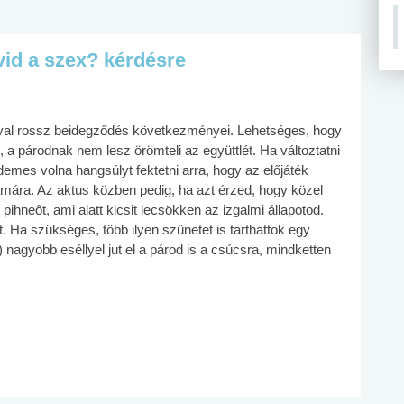
vid a szex? kérdésre
nnyal rossz beidegződés következményei. Lehetséges, hogy
 a párodnak nem lesz örömteli az együttlét. Ha változtatni
demes volna hangsúlyt fektetni arra, hogy az előjáték
ámára. Az aktus közben pedig, ha azt érzed, hogy közel
ihneőt, ami alatt kicsit lecsökken az izgalmi állapotod.
. Ha szükséges, több ilyen szünetet is tarthattok egy
n) nagyobb eséllyel jut el a párod is a csúcsra, mindketten