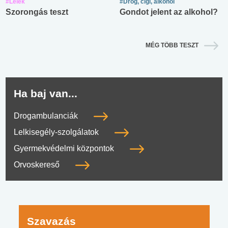
#Lélek
#Drog, cigi, alkohol
Szorongás teszt
Gondot jelent az alkohol?
MÉG TÖBB TESZT
Ha baj van...
Drogambulanciák
Lelkisegély-szolgálatok
Gyermekvédelmi központok
Orvoskereső
Szavazás