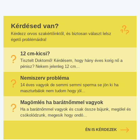
Kérdésed van?
Kérdezz orvos szakértőinktől, és biztosan választ lelsz
égető problémáidra!
12 cm-kicsi?
Tisztelt Doktornő! Kérdésem, hogy hány éves korig nő a
pénisz? Nekem jelenleg 12 cm...
Nemiszerv probléma
14 éves vagyok de semmi semmi sperma se jön ki ha
maszturbálok nem tudom hogy jól...
Magömlés ha barátnőmmel vagyok
Ha a barátnőmmel vagyok és csak össze bújunk, megölel és
csókolódzunk, megesik hogy ondó...
ÉN IS KÉRDEZEK