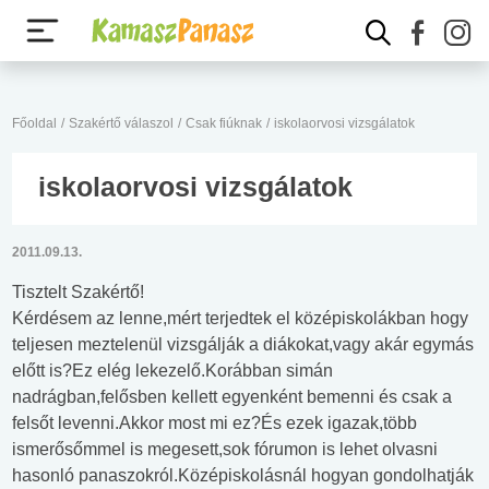
Főoldal
/
Szakértő válaszol
/
Csak fiúknak
/
iskolaorvosi vizsgálatok
iskolaorvosi vizsgálatok
2011.09.13.
Tisztelt Szakértő!
Kérdésem az lenne,mért terjedtek el középiskolákban hogy
teljesen meztelenül vizsgálják a diákokat,vagy akár egymás
előtt is?Ez elég lekezelő.Korábban simán
nadrágban,felősben kellett egyenként bemenni és csak a
felsőt levenni.Akkor most mi ez?És ezek igazak,több
ismerősőmmel is megesett,sok fórumon is lehet olvasni
hasonló panaszokról.Középiskolásnál hogyan gondolhatják