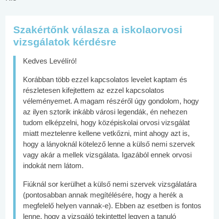
Szakértőnk válasza a iskolaorvosi
vizsgálatok kérdésre
Kedves Levélíró!
Korábban több ezzel kapcsolatos levelet kaptam és
részletesen kifejtettem az ezzel kapcsolatos
véleményemet. A magam részéről úgy gondolom, hogy
az ilyen sztorik inkább városi legendák, én nehezen
tudom elképzelni, hogy középiskolai orvosi vizsgálat
miatt meztelenre kellene vetkőzni, mint ahogy azt is,
hogy a lányoknál kötelező lenne a külső nemi szervek
vagy akár a mellek vizsgálata. Igazából ennek orvosi
indokát nem látom.
Fiúknál sor kerülhet a külső nemi szervek vizsgálatára
(pontosabban annak megítélésére, hogy a herék a
megfelelő helyen vannak-e). Ebben az esetben is fontos
lenne, hogy a vizsgáló tekintettel legyen a tanuló