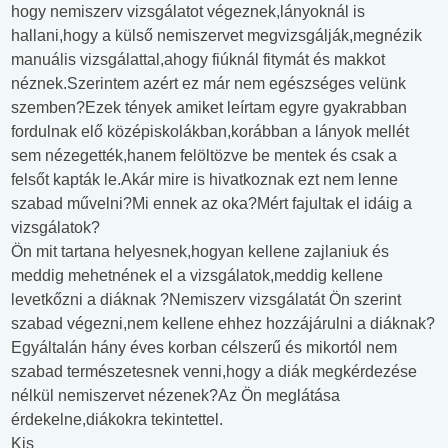
hogy nemiszerv vizsgálatot végeznek,lányoknál is
hallani,hogy a külső nemiszervet megvizsgálják,megnézik
manuális vizsgálattal,ahogy fiúknál fitymát és makkot
néznek.Szerintem azért ez már nem egészséges velünk
szemben?Ezek tények amiket leírtam egyre gyakrabban
fordulnak elő középiskolákban,korábban a lányok mellét
sem nézegették,hanem felöltözve be mentek és csak a
felsőt kapták le.Akár mire is hivatkoznak ezt nem lenne
szabad művelni?Mi ennek az oka?Mért fajultak el idáig a
vizsgálatok?
Ön mit tartana helyesnek,hogyan kellene zajlaniuk és
meddig mehetnének el a vizsgálatok,meddig kellene
levetkőzni a diáknak ?Nemiszerv vizsgálatát Ön szerint
szabad végezni,nem kellene ehhez hozzájárulni a diáknak?
Egyáltalán hány éves korban célszerű és mikortól nem
szabad természetesnek venni,hogy a diák megkérdezése
nélkül nemiszervet nézenek?Az Ön meglátása
érdekelne,diákokra tekintettel.
Kis