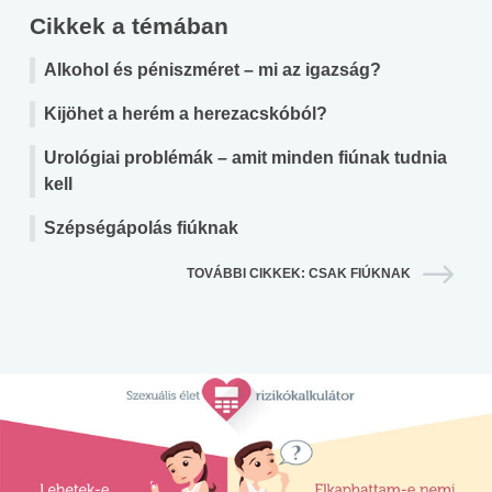
Cikkek a témában
Alkohol és péniszméret – mi az igazság?
Kijöhet a herém a herezacskóból?
Urológiai problémák – amit minden fiúnak tudnia
kell
Szépségápolás fiúknak
TOVÁBBI CIKKEK: CSAK FIÚKNAK