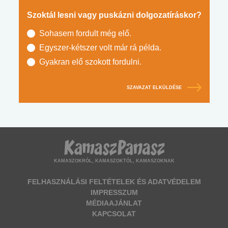
Szoktál lesni vagy puskázni dolgozatíráskor?
Sohasem fordult még elő.
Egyszer-kétszer volt már rá példa.
Gyakran elő szokott fordulni.
SZAVAZAT ELKÜLDÉSE
KAMASZOKRÓL, KAMASZOKTÓL, KAMASZOKNAK
FELHASZNÁLÁSI FELTÉTELEK ÉS ADATVÉDELEM
IMPRESSZUM
MÉDIAAJÁNLAT
KAPCSOLAT