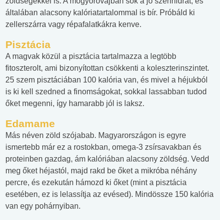
zöldségekkel is. A mogyoróvajban sok a jó szénhidrát, és
általában alacsony kalóriatartalommal is bír. Próbáld ki
zellerszárra vagy répafalatkákra kenve.
Pisztácia
A magvak közül a pisztácia tartalmazza a legtöbb
fitoszterolt, ami bizonyítottan csökkenti a koleszterinszintet.
25 szem pisztáciában 100 kalória van, és mivel a héjukból
is ki kell szedned a finomságokat, sokkal lassabban tudod
őket megenni, így hamarabb jól is laksz.
Edamame
Más néven zöld szójabab. Magyarországon is egyre
ismertebb már ez a rostokban, omega-3 zsírsavakban és
proteinben gazdag, ám kalóriában alacsony zöldség. Vedd
meg őket héjastól, majd rakd be őket a mikróba néhány
percre, és ezekután hámozd ki őket (mint a pisztácia
esetében, ez is lelassítja az evésed). Mindössze 150 kalória
van egy pohárnyiban.