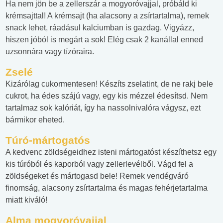
Ha nem jön be a zellerszár a mogyoróvajjal, próbáld ki
krémsajttal! A krémsajt (ha alacsony a zsírtartalma), remek
snack lehet, ráadásul kalciumban is gazdag. Vigyázz,
hiszen jóból is megárt a sok! Elég csak 2 kanállal enned
uzsonnára vagy tízóraira.
Zselé
Kizárólag cukormentesen! Készíts zselatint, de ne rakj bele
cukrot, ha édes szájú vagy, egy kis mézzel édesítsd. Nem
tartalmaz sok kalóriát, így ha nassolnivalóra vágysz, ezt
bármikor eheted.
Túró-mártogatós
A kedvenc zöldségeidhez isteni mártogatóst készíthetsz egy
kis túróból és kaporból vagy zellerlevélből. Vágd fel a
zöldségeket és mártogasd bele! Remek vendégváró
finomság, alacsony zsírtartalma és magas fehérjetartalma
miatt kiváló!
Alma mogyoróvajjal