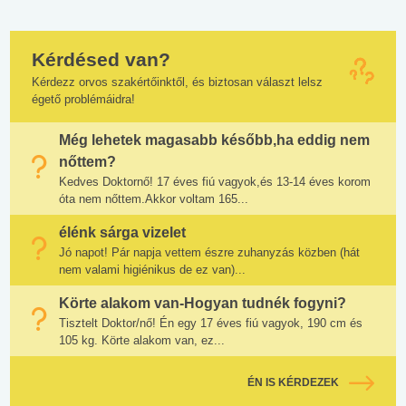
Kérdésed van?
Kérdezz orvos szakértőinktől, és biztosan választ lelsz
égető problémáidra!
Még lehetek magasabb később,ha eddig nem
nőttem?
Kedves Doktornő! 17 éves fiú vagyok,és 13-14 éves korom
óta nem nőttem.Akkor voltam 165...
élénk sárga vizelet
Jó napot! Pár napja vettem észre zuhanyzás közben (hát
nem valami higiénikus de ez van)...
Körte alakom van-Hogyan tudnék fogyni?
Tisztelt Doktor/nő! Én egy 17 éves fiú vagyok, 190 cm és
105 kg. Körte alakom van, ez...
ÉN IS KÉRDEZEK