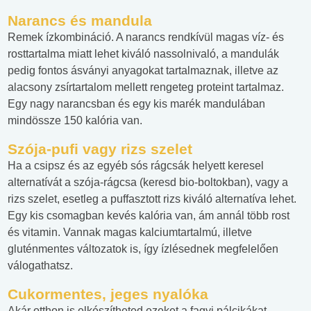
Narancs és mandula
Remek ízkombináció. A narancs rendkívül magas víz- és
rosttartalma miatt lehet kiváló nassolnivaló, a mandulák
pedig fontos ásványi anyagokat tartalmaznak, illetve az
alacsony zsírtartalom mellett rengeteg proteint tartalmaz.
Egy nagy narancsban és egy kis marék mandulában
mindössze 150 kalória van.
Szója-pufi vagy rizs szelet
Ha a csipsz és az egyéb sós rágcsák helyett keresel
alternatívát a szója-rágcsa (keresd bio-boltokban), vagy a
rizs szelet, esetleg a puffasztott rizs kiváló alternatíva lehet.
Egy kis csomagban kevés kalória van, ám annál több rost
és vitamin. Vannak magas kalciumtartalmú, illetve
gluténmentes változatok is, így ízlésednek megfelelően
válogathatsz.
Cukormentes, jeges nyalóka
Akár otthon is elkészítheted ezeket a fagyi pálcikákat