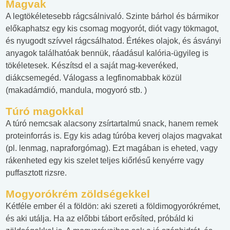
Magvak
A legtökéletesebb rágcsálnivaló. Szinte bárhol és bármikor
előkaphatsz egy kis csomag mogyorót, diót vagy tökmagot,
és nyugodt szívvel rágcsálhatod. Értékes olajok, és ásványi
anyagok találhatóak bennük, ráadásul kalória-ügyileg is
tökéletesek. Készítsd el a saját mag-keveréked,
diákcsemegéd. Válogass a legfinomabbak közül
(makadámdió, mandula, mogyoró stb. )
Túró magokkal
A túró nemcsak alacsony zsírtartalmú snack, hanem remek
proteinforrás is. Egy kis adag túróba keverj olajos magvakat
(pl. lenmag, napraforgómag). Ezt magában is eheted, vagy
rákenheted egy kis szelet teljes kiőrlésű kenyérre vagy
puffasztott rizsre.
Mogyorókrém zöldségekkel
Kétféle ember él a földön: aki szereti a földimogyorókrémet,
és aki utálja. Ha az előbbi tábort erősíted, próbáld ki