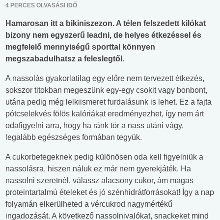
4 PERCES OLVASÁSI IDŐ
Hamarosan itt a bikiniszezon. A télen felszedett kilókat
bizony nem egyszerű leadni, de helyes étkezéssel és
megfelelő mennyiségű sporttal könnyen
megszabadulhatsz a feleslegtől.
A nassolás gyakorlatilag egy előre nem tervezett étkezés,
sokszor titokban megeszünk egy-egy csokit vagy bonbont,
utána pedig még lelkiismeret furdalásunk is lehet. Ez a fajta
pótcselekvés fölös kalóriákat eredményezhet, így nem árt
odafigyelni arra, hogy ha ránk tör a nass utáni vágy,
legalább egészséges formában tegyük.
A cukorbetegeknek pedig különösen oda kell figyelniük a
nassolásra, hiszen náluk ez már nem gyerekjáték. Ha
nassolni szeretnél, válassz alacsony cukor, ám magas
proteintartalmú ételeket és jó szénhidrátforrásokat! Így a nap
folyamán elkerülheted a vércukrod nagymértékű
ingadozását. A következő nassolnivalókat, snackeket mind