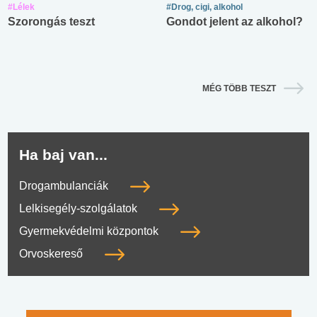
#Lélek
#Drog, cigi, alkohol
Szorongás teszt
Gondot jelent az alkohol?
MÉG TÖBB TESZT
Ha baj van...
Drogambulanciák
Lelkisegély-szolgálatok
Gyermekvédelmi központok
Orvoskereső