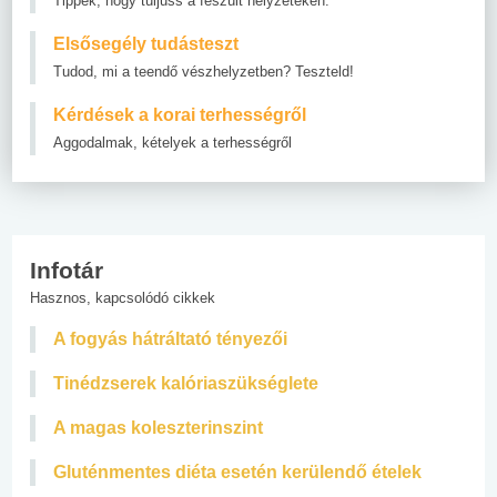
Tippek, hogy túljuss a feszült helyzeteken.
Elsősegély tudásteszt
Tudod, mi a teendő vészhelyzetben? Teszteld!
Kérdések a korai terhességről
Aggodalmak, kételyek a terhességről
Infotár
Hasznos, kapcsolódó cikkek
A fogyás hátráltató tényezői
Tinédzserek kalóriaszükséglete
A magas koleszterinszint
Gluténmentes diéta esetén kerülendő ételek