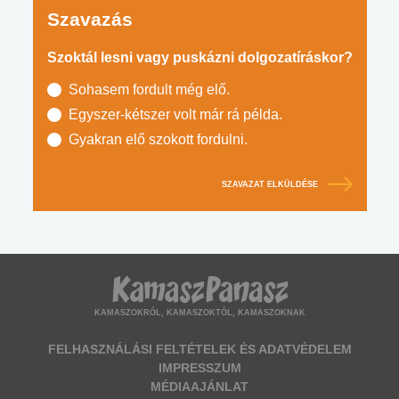
Szavazás
Szoktál lesni vagy puskázni dolgozatíráskor?
Sohasem fordult még elő.
Egyszer-kétszer volt már rá példa.
Gyakran elő szokott fordulni.
SZAVAZAT ELKÜLDÉSE
KAMASZOKRÓL, KAMASZOKTÓL, KAMASZOKNAK
FELHASZNÁLÁSI FELTÉTELEK ÉS ADATVÉDELEM
IMPRESSZUM
MÉDIAAJÁNLAT