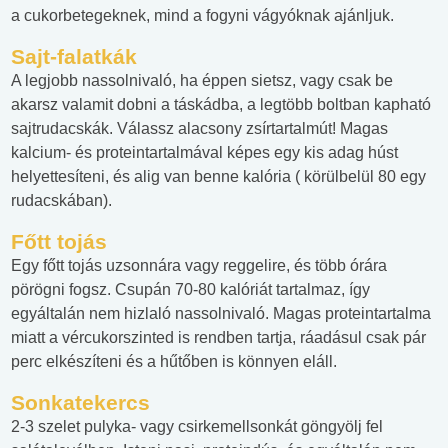
a cukorbetegeknek, mind a fogyni vágyóknak ajánljuk.
Sajt-falatkák
A legjobb nassolnivaló, ha éppen sietsz, vagy csak be
akarsz valamit dobni a táskádba, a legtöbb boltban kapható
sajtrudacskák. Válassz alacsony zsírtartalmút! Magas
kalcium- és proteintartalmával képes egy kis adag húst
helyettesíteni, és alig van benne kalória ( körülbelül 80 egy
rudacskában).
Főtt tojás
Egy főtt tojás uzsonnára vagy reggelire, és több órára
pörögni fogsz. Csupán 70-80 kalóriát tartalmaz, így
egyáltalán nem hizlaló nassolnivaló. Magas proteintartalma
miatt a vércukorszinted is rendben tartja, ráadásul csak pár
perc elkészíteni és a hűtőben is könnyen eláll.
Sonkatekercs
2-3 szelet pulyka- vagy csirkemellsonkát göngyölj fel