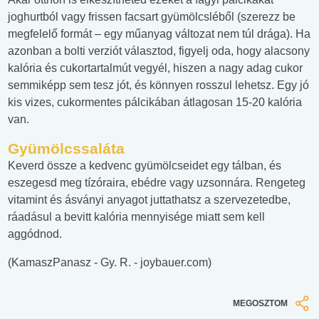
joghurtból vagy frissen facsart gyümölcsléből (szerezz be
megfelelő formát – egy műanyag változat nem túl drága). Ha
azonban a bolti verziót választod, figyelj oda, hogy alacsony
kalória és cukortartalmút vegyél, hiszen a nagy adag cukor
semmiképp sem tesz jót, és könnyen rosszul lehetsz. Egy jó
kis vizes, cukormentes pálcikában átlagosan 15-20 kalória
van.
Gyümölcssaláta
Keverd össze a kedvenc gyümölcseidet egy tálban, és
eszegesd meg tízóraira, ebédre vagy uzsonnára. Rengeteg
vitamint és ásványi anyagot juttathatsz a szervezetedbe,
ráadásul a bevitt kalória mennyisége miatt sem kell
aggódnod.
(KamaszPanasz - Gy. R. - joybauer.com)
MEGOSZTOM