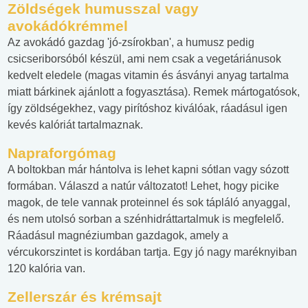
Zöldségek humusszal vagy
avokádókrémmel
Az avokádó gazdag 'jó-zsírokban', a humusz pedig
csicseriborsóból készül, ami nem csak a vegetáriánusok
kedvelt eledele (magas vitamin és ásványi anyag tartalma
miatt bárkinek ajánlott a fogyasztása). Remek mártogatósok,
így zöldségekhez, vagy pirítóshoz kiválóak, ráadásul igen
kevés kalóriát tartalmaznak.
Napraforgómag
A boltokban már hántolva is lehet kapni sótlan vagy sózott
formában. Válaszd a natúr változatot! Lehet, hogy picike
magok, de tele vannak proteinnel és sok tápláló anyaggal,
és nem utolsó sorban a szénhidráttartalmuk is megfelelő.
Ráadásul magnéziumban gazdagok, amely a
vércukorszintet is kordában tartja. Egy jó nagy maréknyiban
120 kalória van.
Zellerszár és krémsajt