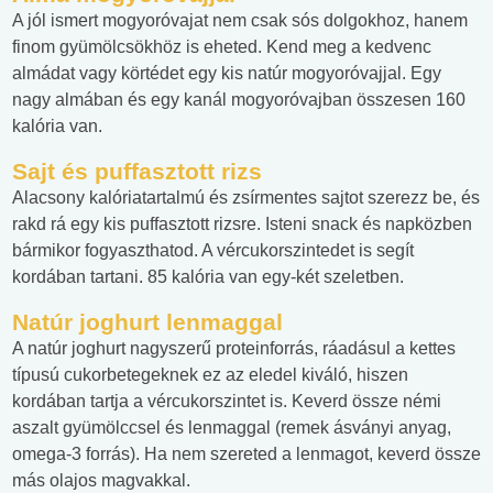
A jól ismert mogyoróvajat nem csak sós dolgokhoz, hanem
finom gyümölcsökhöz is eheted. Kend meg a kedvenc
almádat vagy körtédet egy kis natúr mogyoróvajjal. Egy
nagy almában és egy kanál mogyoróvajban összesen 160
kalória van.
Sajt és puffasztott rizs
Alacsony kalóriatartalmú és zsírmentes sajtot szerezz be, és
rakd rá egy kis puffasztott rizsre. Isteni snack és napközben
bármikor fogyaszthatod. A vércukorszintedet is segít
kordában tartani. 85 kalória van egy-két szeletben.
Natúr joghurt lenmaggal
A natúr joghurt nagyszerű proteinforrás, ráadásul a kettes
típusú cukorbetegeknek ez az eledel kiváló, hiszen
kordában tartja a vércukorszintet is. Keverd össze némi
aszalt gyümölccsel és lenmaggal (remek ásványi anyag,
omega-3 forrás). Ha nem szereted a lenmagot, keverd össze
más olajos magvakkal.