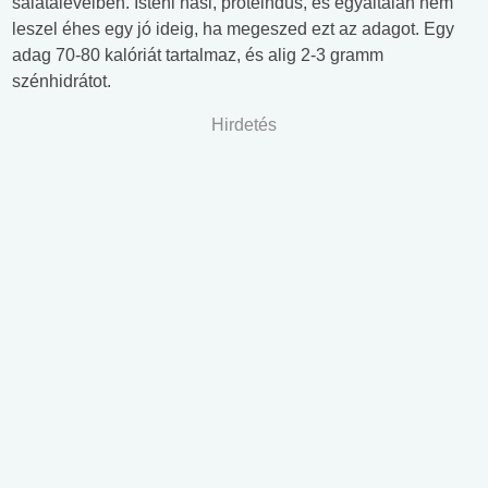
salátalevélben. Isteni nasi, proteindús, és egyáltalán nem
leszel éhes egy jó ideig, ha megeszed ezt az adagot. Egy
adag 70-80 kalóriát tartalmaz, és alig 2-3 gramm
szénhidrátot.
Hirdetés