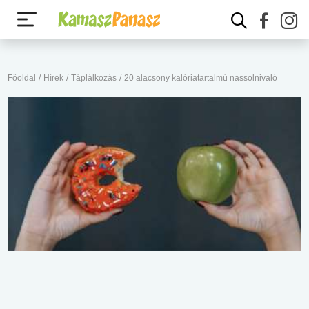
Főoldal
/
Hírek
/
Táplálkozás
/
20 alacsony kalóriatartalmú nassolnivaló