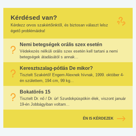
Kérdésed van?
Kérdezz orvos szakértőinktől, és biztosan választ lelsz
égető problémáidra!
Nemi betegségek orális szex esetén
Védekezés nélküli orális szex esetén kell tartani a nemi
betegségek átadásától s annak...
Keresztszalag-pótlás De mikor?
Tisztelt Szakértő! Engem Alexnek hívnak, 1999. október 4-
én születtem, 194 cm, 99 kg...
Bokatörés 15
Tisztelt Dr. nő / Dr. úr! Szurdokpüspökin élek, viszont január
19-én Jobbágyiban voltam...
ÉN IS KÉRDEZEK