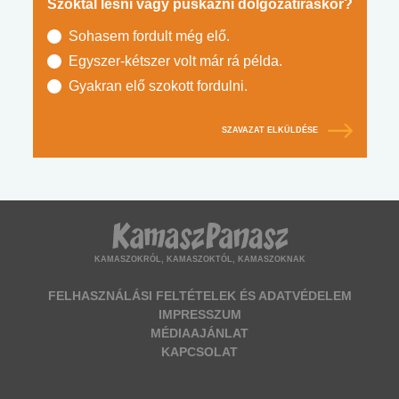
Szoktál lesni vagy puskázni dolgozatíráskor?
Sohasem fordult még elő.
Egyszer-kétszer volt már rá példa.
Gyakran elő szokott fordulni.
SZAVAZAT ELKÜLDÉSE
KAMASZOKRÓL, KAMASZOKTÓL, KAMASZOKNAK
FELHASZNÁLÁSI FELTÉTELEK ÉS ADATVÉDELEM
IMPRESSZUM
MÉDIAAJÁNLAT
KAPCSOLAT