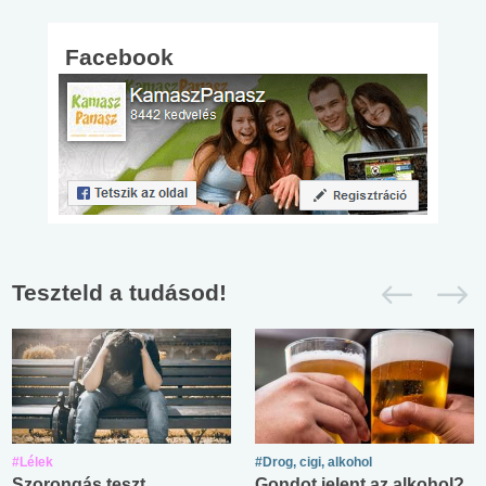
Facebook
Teszteld a tudásod!
#Lélek
#Drog, cigi, alkohol
Szorongás teszt
Gondot jelent az alkohol?