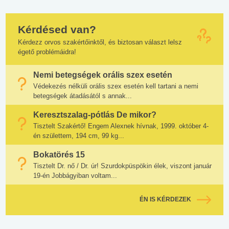
Kérdésed van?
Kérdezz orvos szakértőinktől, és biztosan választ lelsz
égető problémáidra!
Nemi betegségek orális szex esetén
Védekezés nélküli orális szex esetén kell tartani a nemi
betegségek átadásától s annak...
Keresztszalag-pótlás De mikor?
Tisztelt Szakértő! Engem Alexnek hívnak, 1999. október 4-
én születtem, 194 cm, 99 kg...
Bokatörés 15
Tisztelt Dr. nő / Dr. úr! Szurdokpüspökin élek, viszont január
19-én Jobbágyiban voltam...
ÉN IS KÉRDEZEK