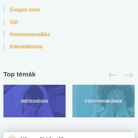
Erogén zóna
Gát
Homoszexualitás
Klitoridiktónia
Top témák
#BETEGSÉGEK
#TESTI PROBLÉMÁK