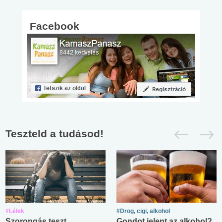
Facebook
Teszteld a tudásod!
#Lélek
#Drog, cigi, alkohol
Szorongás teszt
Gondot jelent az alkohol?