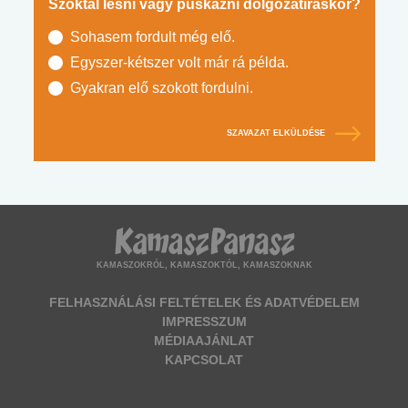
Szoktál lesni vagy puskázni dolgozatíráskor?
Sohasem fordult még elő.
Egyszer-kétszer volt már rá példa.
Gyakran elő szokott fordulni.
SZAVAZAT ELKÜLDÉSE
KAMASZOKRÓL, KAMASZOKTÓL, KAMASZOKNAK
FELHASZNÁLÁSI FELTÉTELEK ÉS ADATVÉDELEM
IMPRESSZUM
MÉDIAAJÁNLAT
KAPCSOLAT