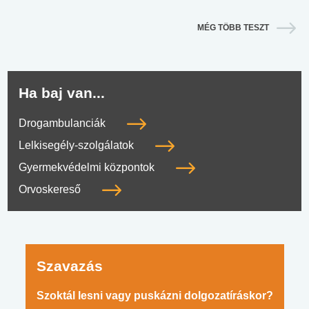
MÉG TÖBB TESZT
Ha baj van...
Drogambulanciák
Lelkisegély-szolgálatok
Gyermekvédelmi központok
Orvoskereső
Szavazás
Szoktál lesni vagy puskázni dolgozatíráskor?