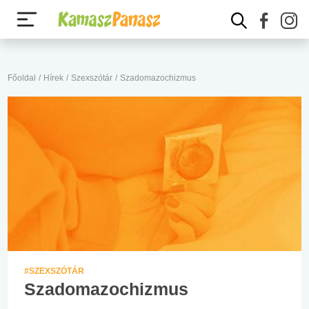
Főoldal
/
Hírek
/
Szexszótár
/
Szadomazochizmus
#SZEXSZÓTÁR
Szadomazochizmus