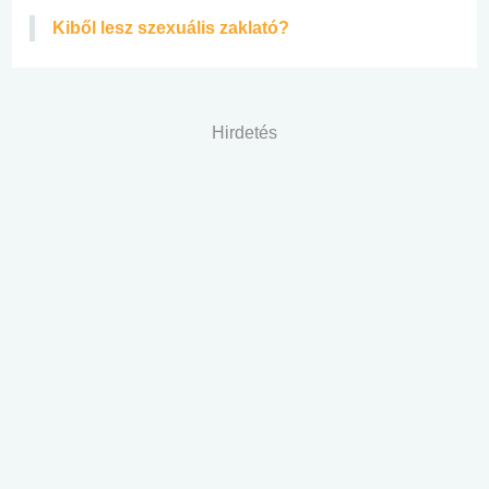
Kiből lesz szexuális zaklató?
Hirdetés