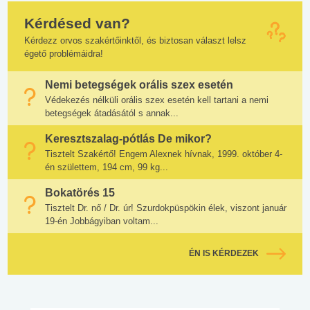
Kérdésed van?
Kérdezz orvos szakértőinktől, és biztosan választ lelsz
égető problémáidra!
Nemi betegségek orális szex esetén
Védekezés nélküli orális szex esetén kell tartani a nemi
betegségek átadásától s annak...
Keresztszalag-pótlás De mikor?
Tisztelt Szakértő! Engem Alexnek hívnak, 1999. október 4-
én születtem, 194 cm, 99 kg...
Bokatörés 15
Tisztelt Dr. nő / Dr. úr! Szurdokpüspökin élek, viszont január
19-én Jobbágyiban voltam...
ÉN IS KÉRDEZEK