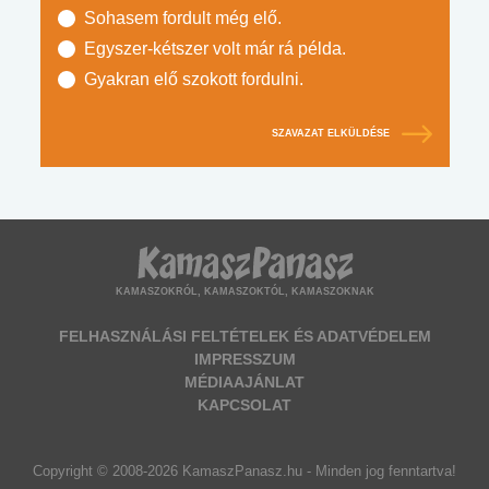
Sohasem fordult még elő.
Egyszer-kétszer volt már rá példa.
Gyakran elő szokott fordulni.
SZAVAZAT ELKÜLDÉSE
KAMASZOKRÓL, KAMASZOKTÓL, KAMASZOKNAK
FELHASZNÁLÁSI FELTÉTELEK ÉS ADATVÉDELEM
IMPRESSZUM
MÉDIAAJÁNLAT
KAPCSOLAT
Copyright © 2008-2026 KamaszPanasz.hu - Minden jog fenntartva!