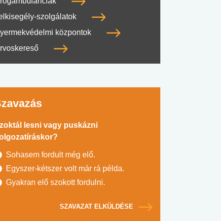
rogambulanciák
elkisegély-szolgálatok
yermekvédelmi központok
rvoskereső
Szavazás
zoktál lesni vagy puskázni
olgozatíráskor?
Sohasem fordult még elő.
Egyszer-kétszer volt már rá példa.
Gyakran elő szokott fordulni.
SZAVAZAT ELKÜLDÉSE