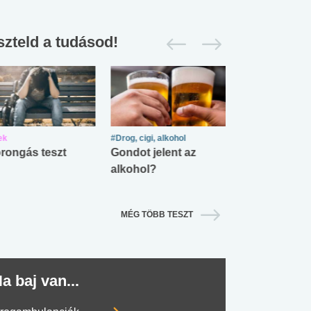
szteld a tudásod!
ek
#Drog, cigi, alkohol
#Zöldövezet
rongás teszt
Gondot jelent az
Mekkora az ö
alkohol?
lábnyomod?
#SULI, MUNKA
#DROG, CIGI, ALKOHOL
#TÁPLÁLK
MÉG TÖBB TESZT
a baj van...