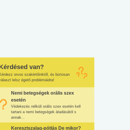
Kérdésed van?
Kérdezz orvos szakértőinktől, és biztosan
választ lelsz égető problémáidra!
Nemi betegségek orális szex
esetén
Védekezés nélküli orális szex esetén kell
tartani a nemi betegségek átadásától s
annak...
Keresztszalag-pótlás De mikor?