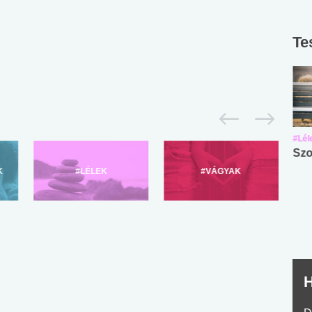
Te
#Suli, munka
#Suli, munka
#Lél
Angol középfokú
Internet-függőség
Szo
nyelvvizsga teszt -
teszt
K
#LÉLEK
#VÁGYAK
No.42
H