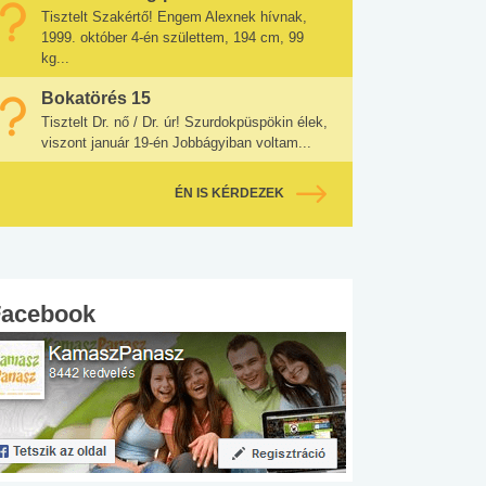
Tisztelt Szakértő! Engem Alexnek hívnak,
1999. október 4-én születtem, 194 cm, 99
kg...
Bokatörés 15
Tisztelt Dr. nő / Dr. úr! Szurdokpüspökin élek,
viszont január 19-én Jobbágyiban voltam...
ÉN IS KÉRDEZEK
Facebook