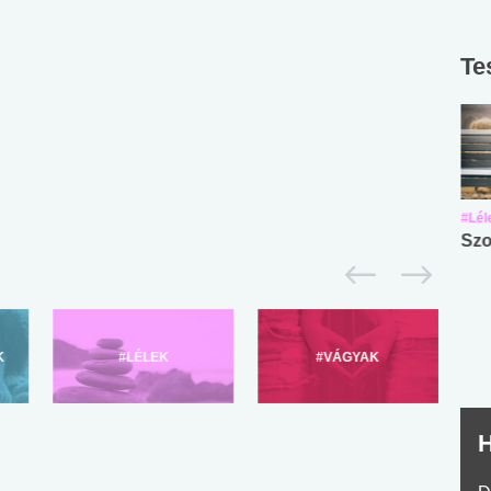
Te
#Suli, munka
#Suli, munka
#Lél
Angol középfokú
Internet-függőség
Szo
nyelvvizsga teszt -
teszt
No.42
K
#LÉLEK
#VÁGYAK
H