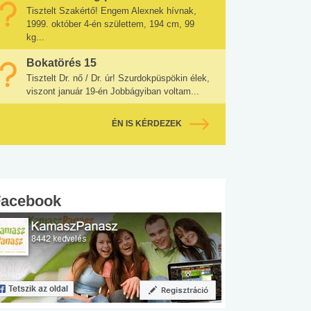
Tisztelt Szakértő! Engem Alexnek hívnak,
1999. október 4-én születtem, 194 cm, 99
kg...
Bokatörés 15
Tisztelt Dr. nő / Dr. úr! Szurdokpüspökin élek,
viszont január 19-én Jobbágyiban voltam...
ÉN IS KÉRDEZEK
Facebook