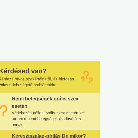
Kérdésed van?
Kérdezz orvos szakértőinktől, és biztosan
választ lelsz égető problémáidra!
Nemi betegségek orális szex
esetén
Védekezés nélküli orális szex esetén kell
tartani a nemi betegségek átadásától s
annak...
Keresztszalag-pótlás De mikor?