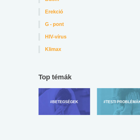
Erekció
G - pont
HIV-vírus
Klimax
 alkohol
#Zöldövezet
#Betegségek
lent az
Mekkora az ökológiai
Elsősegély
Top témák
lábnyomod?
tudásteszt
ZÜLŐKNEK
#BETEGSÉGEK
#TESTI PROBLÉMÁ