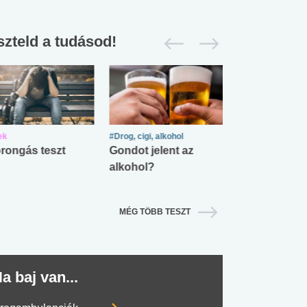
szteld a tudásod!
ek
#Drog, cigi, alkohol
#Zöldövezet
rongás teszt
Gondot jelent az
Mekkora az ö
alkohol?
lábnyomod?
MÉG TÖBB TESZT
#SULI, MUNKA
#DROG, CIGI, ALKOHOL
#TÁPLÁLK
a baj van...