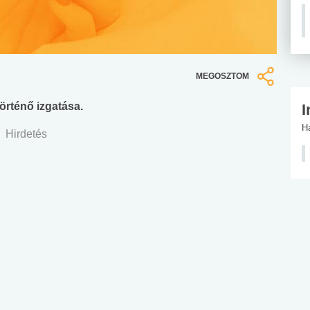
MEGOSZTOM
történő izgatása.
I
H
Hirdetés