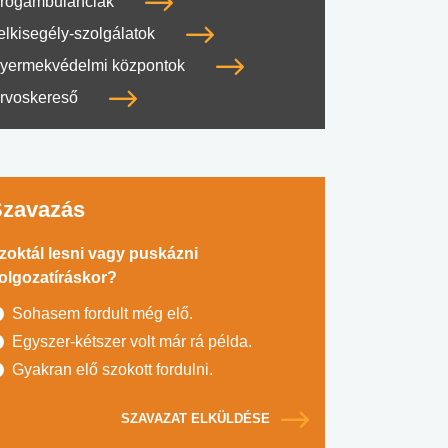
rogambulanciák
elkisegély-szolgálatok
yermekvédelmi központok
rvoskereső
Szavazás
zoktál lesni vagy puskázni
olgozatíráskor?
Sohasem fordult még elő.
Egyszer-kétszer volt már rá példa.
Gyakran elő szokott fordulni.
SZAVAZAT ELKÜLDÉSE