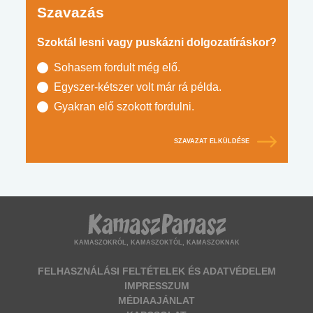
Szavazás
Szoktál lesni vagy puskázni dolgozatíráskor?
Sohasem fordult még elő.
Egyszer-kétszer volt már rá példa.
Gyakran elő szokott fordulni.
SZAVAZAT ELKÜLDÉSE
KAMASZOKRÓL, KAMASZOKTÓL, KAMASZOKNAK
FELHASZNÁLÁSI FELTÉTELEK ÉS ADATVÉDELEM
IMPRESSZUM
MÉDIAAJÁNLAT