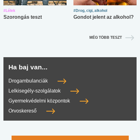
#Lélek
#Drog, cigi, alkohol
Szorongás teszt
Gondot jelent az alkohol?
MÉG TÖBB TESZT
Ha baj van...
Drogambulanciák
Lelkisegély-szolgálatok
Gyermekvédelmi központok
Orvoskereső