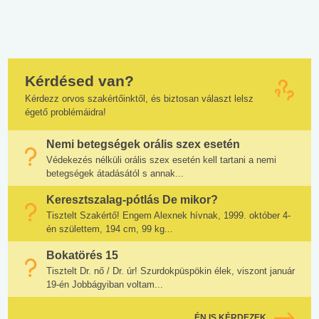
Kérdésed van?
Kérdezz orvos szakértőinktől, és biztosan választ lelsz
égető problémáidra!
Nemi betegségek orális szex esetén
Védekezés nélküli orális szex esetén kell tartani a nemi
betegségek átadásától s annak...
Keresztszalag-pótlás De mikor?
Tisztelt Szakértő! Engem Alexnek hívnak, 1999. október 4-
én születtem, 194 cm, 99 kg...
Bokatörés 15
Tisztelt Dr. nő / Dr. úr! Szurdokpüspökin élek, viszont január
19-én Jobbágyiban voltam...
ÉN IS KÉRDEZEK