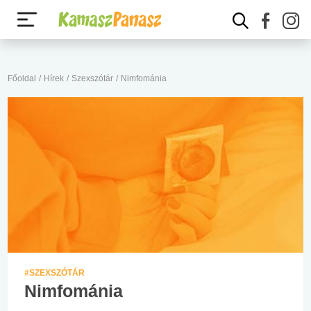
Főoldal
/
Hírek
/
Szexszótár
/
Nimfománia
#SZEXSZÓTÁR
Nimfománia