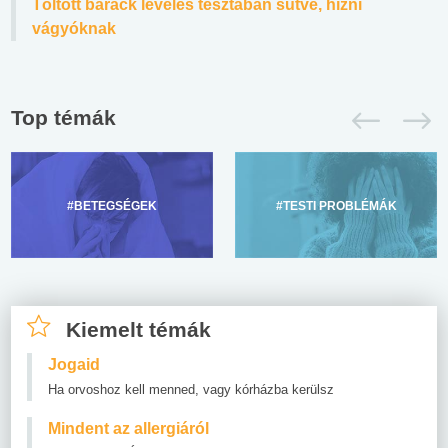
Töltött barack leveles tésztában sütve, hízni
vágyóknak
Top témák
#BETEGSÉGEK
#TESTI PROBLÉMÁK
Kiemelt témák
Jogaid
Ha orvoshoz kell menned, vagy kórházba kerülsz
Mindent az allergiáról