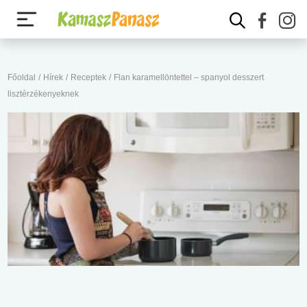
Főoldal
/
Hírek
/
Receptek
/
Flan karamellöntettel – spanyol desszert
lisztérzékenyeknek