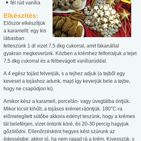
fél rúd vanília
Elkészítés:
Először elkészítjük
a karamellt: egy kis
lábasban
felteszünk 1 dl vizet 7,5 dkg cukorral, amit fakanállal
gyakran megkeverünk. Közben a krémhez felforraljuk a tejet
7,5 dkg cukorral és a félbevágott vaníliarúddal.
A 4 egész tojást felverjük, s a tejhez adjuk (a tejből egy
keveset a tojáshoz adunk, majd így keverjük bele a tejbe,
hogy ne csapódjon ki).
Amikor kész a karamell, porcelán- vagy üvegtálba öntjük.
Mikor kicsit kihűlt, a tojásos krémet ráöntjük. 180°C-ra
előmelegített sütőbe akkora edényt teszünk, hogy a krémes
tál beleférjen, vizet öntünk köré, és 20-30 percig hagyjuk
gőzölődni. Ellenőrzésként hegyes kést szúrunk az
édességbe: akkor jó, ha nem ragad rá a krém. Kivesszük, s