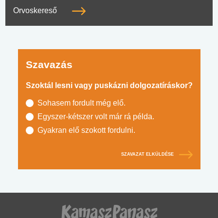
Orvoskereső
Szavazás
Szoktál lesni vagy puskázni dolgozatíráskor?
Sohasem fordult még elő.
Egyszer-kétszer volt már rá példa.
Gyakran elő szokott fordulni.
SZAVAZAT ELKÜLDÉSE