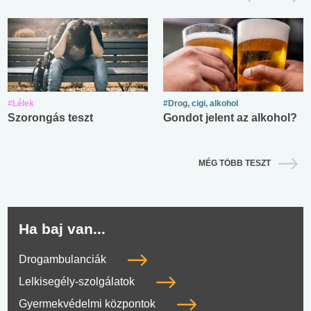
#Lélek
#Drog, cigi, alkohol
Szorongás teszt
Gondot jelent az alkohol?
MÉG TÖBB TESZT
Ha baj van...
Drogambulanciák
Lelkisegély-szolgálatok
Gyermekvédelmi központok