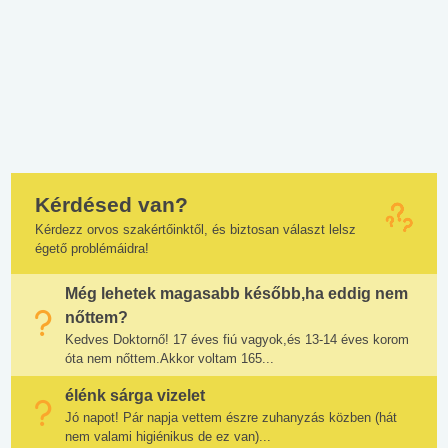
Kérdésed van?
Kérdezz orvos szakértőinktől, és biztosan választ lelsz
égető problémáidra!
Még lehetek magasabb később,ha eddig nem
nőttem?
Kedves Doktornő! 17 éves fiú vagyok,és 13-14 éves korom
óta nem nőttem.Akkor voltam 165...
élénk sárga vizelet
Jó napot! Pár napja vettem észre zuhanyzás közben (hát
nem valami higiénikus de ez van)...