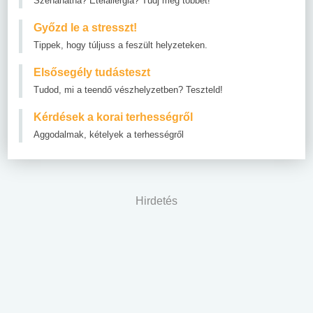
Szénanátha? Ételallergia? Tudj meg többet!
Győzd le a stresszt!
Tippek, hogy túljuss a feszült helyzeteken.
Elsősegély tudásteszt
Tudod, mi a teendő vészhelyzetben? Teszteld!
Kérdések a korai terhességről
Aggodalmak, kételyek a terhességről
Hirdetés