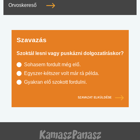
Orvoskereső
Szavazás
Szoktál lesni vagy puskázni dolgozatíráskor?
Sohasem fordult még elő.
Egyszer-kétszer volt már rá példa.
Gyakran elő szokott fordulni.
SZAVAZAT ELKÜLDÉSE