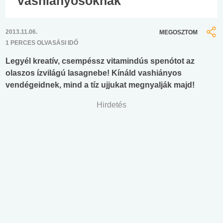
vashiányosoknak
2013.11.06.
MEGOSZTOM
1 PERCES OLVASÁSI IDŐ
Legyél kreatív, csempéssz vitamindús spenótot az
olaszos ízvilágú lasagnebe! Kínáld vashiányos
vendégeidnek, mind a tíz ujjukat megnyalják majd!
Hirdetés