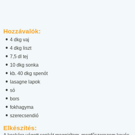
Hozzávalók:
4 dkg vaj
4 dkg liszt
7,5 dl tej
10 dkg sonka
kb. 40 dkg spenót
lasagne lapok
só
bors
fokhagyma
szerecsendió
Elkészítés: