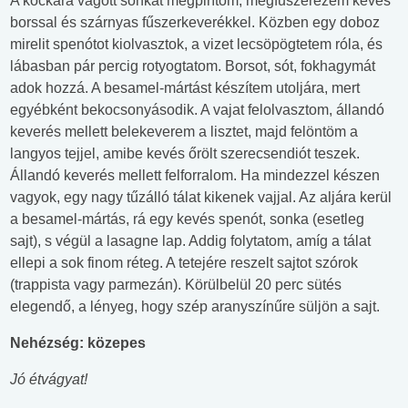
A kockára vágott sonkát megpirítom, megfűszerezem kevés
borssal és szárnyas fűszerkeverékkel. Közben egy doboz
mirelit spenótot kiolvasztok, a vizet lecsöpögtetem róla, és
lábasban pár percig rotyogtatom. Borsot, sót, fokhagymát
adok hozzá. A besamel-mártást készítem utoljára, mert
egyébként bekocsonyásodik. A vajat felolvasztom, állandó
keverés mellett belekeverem a lisztet, majd felöntöm a
langyos tejjel, amibe kevés őrölt szerecsendiót teszek.
Állandó keverés mellett felforralom. Ha mindezzel készen
vagyok, egy nagy tűzálló tálat kikenek vajjal. Az aljára kerül
a besamel-mártás, rá egy kevés spenót, sonka (esetleg
sajt), s végül a lasagne lap. Addig folytatom, amíg a tálat
ellepi a sok finom réteg. A tetejére reszelt sajtot szórok
(trappista vagy parmezán). Körülbelül 20 perc sütés
elegendő, a lényeg, hogy szép aranyszínűre süljön a sajt.
Nehézség: közepes
Jó étvágyat!