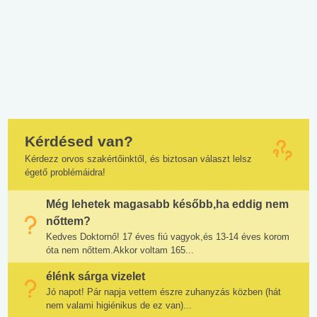
Kérdésed van?
Kérdezz orvos szakértőinktől, és biztosan választ lelsz
égető problémáidra!
Még lehetek magasabb később,ha eddig nem
nőttem?
Kedves Doktornő! 17 éves fiú vagyok,és 13-14 éves korom
óta nem nőttem.Akkor voltam 165...
élénk sárga vizelet
Jó napot! Pár napja vettem észre zuhanyzás közben (hát
nem valami higiénikus de ez van)...