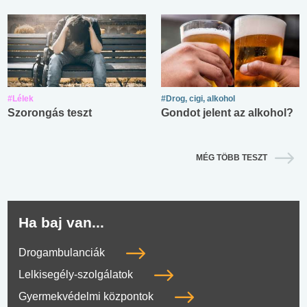
#Lélek
#Drog, cigi, alkohol
Szorongás teszt
Gondot jelent az alkohol?
MÉG TÖBB TESZT
Ha baj van...
Drogambulanciák
Lelkisegély-szolgálatok
Gyermekvédelmi központok