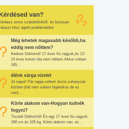
Kérdésed van?
Kérdezz orvos szakértőinktől, és biztosan
választ lelsz égető problémáidra!
Még lehetek magasabb később,ha
eddig nem nőttem?
Kedves Doktornő! 17 éves fiú vagyok,és 13-
14 éves korom óta nem nőttem.Akkor voltam
165...
élénk sárga vizelet
Jó napot! Pár napja vettem észre zuhanyzás
közben (hát nem valami higiénikus de ez
van)...
Körte alakom van-Hogyan tudnék
fogyni?
Tisztelt Doktor/nő! Én egy 17 éves fiú vagyok,
190 cm és 105 kg. Körte alakom van, ez...