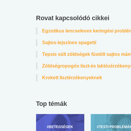
Rovat kapcsolódó cikkei
Egzotikus lencseleves keringési probl
Sajtos-tejszínes spagetti
Tepsis sült zöldségek füstölt sajtos má
Zöldségropogós liszt-és laktózérzéken
Krokett lisztérzékenyeknek
Top témák
ZÜLŐKNEK
#BETEGSÉGEK
#TESTI PROBLÉMÁ