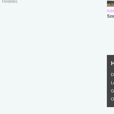
Hirdetés
#Suli, munka
#Suli, munka
#Lél
Angol középfokú
Internet-függőség
Szo
nyelvvizsga teszt -
teszt
No.42
H
D
L
G
O