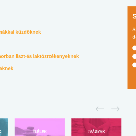
S
émákkal küzdőknek
d
morban liszt-és laktózrzékenyeknek
yeknek
K
#LÉLEK
#VÁGYAK