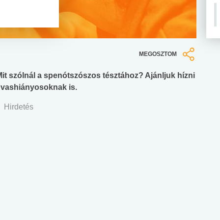
MEGOSZTOM
t szólnál a spenótszószos tésztához? Ajánljuk hízni
 vashiányosoknak is.
Hirdetés