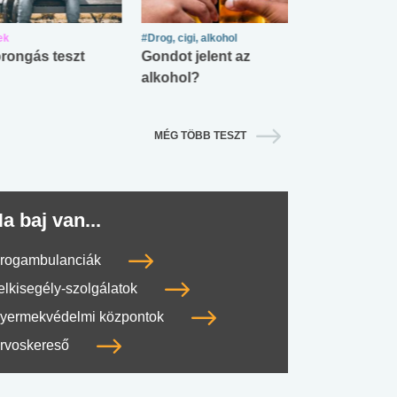
ek
#Drog, cigi, alkohol
#Zöldövezet
rongás teszt
Gondot jelent az
Mekkora az ö
alkohol?
lábnyomod?
MÉG TÖBB TESZT
a baj van...
rogambulanciák
elkisegély-szolgálatok
yermekvédelmi központok
rvoskereső