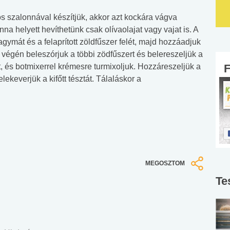
s szalonnával készítjük, akkor azt kockára vágva
nna helyett hevíthetünk csak olívaolajat vagy vajat is. A
hagymát és a felaprított zöldfűszer felét, majd hozzáadjuk
 végén beleszórjuk a többi zödfűszert és belereszeljük a
t, és botmixerrel krémesre turmixoljuk. Hozzáreszeljük a
lekeverjük a kifőtt tésztát. Tálaláskor a
MEGOSZTOM
Te