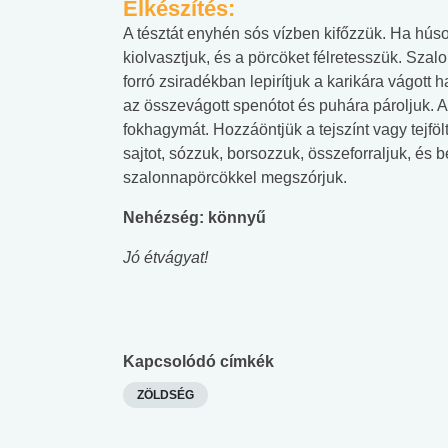
Elkészítés:
A tésztát enyhén sós vízben kifőzzük. Ha húso
kiolvasztjuk, és a pörcöket félretesszük. Szalo
forró zsiradékban lepirítjuk a karikára vágott 
az összevágott spenótot és puhára pároljuk. A
fokhagymát. Hozzáöntjük a tejszínt vagy tejföl
sajtot, sózzuk, borsozzuk, összeforraljuk, és be
szalonnapörcökkel megszórjuk.
Nehézség: könnyű
Jó étvágyat!
Kapcsolódó címkék
ZÖLDSÉG