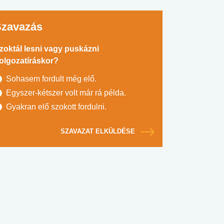
Szavazás
zoktál lesni vagy puskázni
olgozatíráskor?
Sohasem fordult még elő.
Egyszer-kétszer volt már rá példa.
Gyakran elő szokott fordulni.
SZAVAZAT ELKÜLDÉSE
#SULI, MUNKA
#DROG, CIGI, ALKOHOL
#TÁPLÁLK