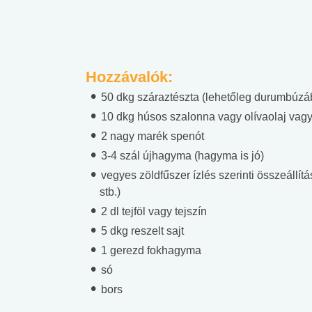
Hozzávalók:
50 dkg száraztészta (lehetőleg durumbúzáb
10 dkg húsos szalonna vagy olívaolaj vagy
2 nagy marék spenót
3-4 szál újhagyma (hagyma is jó)
vegyes zöldfűszer ízlés szerinti összeállít
stb.)
2 dl tejföl vagy tejszín
5 dkg reszelt sajt
1 gerezd fokhagyma
só
bors