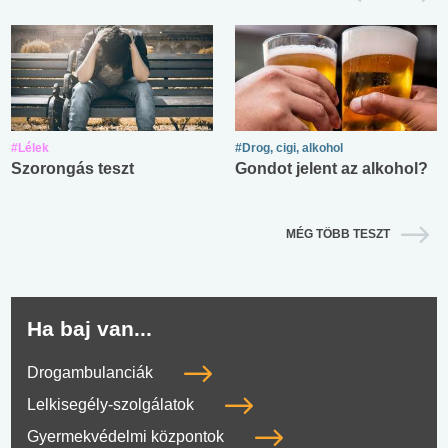
#Lélek
#Drog, cigi, alkohol
Szorongás teszt
Gondot jelent az alkohol?
MÉG TÖBB TESZT
Ha baj van...
Drogambulanciák
Lelkisegély-szolgálatok
Gyermekvédelmi központok