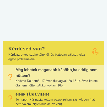
Kérdésed van?
Kérdezz orvos szakértőinktől, és biztosan választ lelsz
égető problémáidra!
Még lehetek magasabb később,ha eddig nem
nőttem?
Kedves Doktornő! 17 éves fiú vagyok,és 13-14 éves korom
óta nem nőttem.Akkor voltam 165...
élénk sárga vizelet
Jó napot! Pár napja vettem észre zuhanyzás közben (hát
nem valami higiénikus de ez van)...