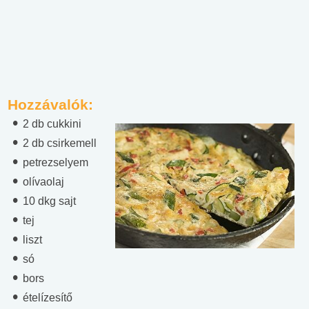
Hozzávalók:
2 db cukkini
2 db csirkemell
petrezselyem
olívaolaj
10 dkg sajt
tej
liszt
só
bors
ételízesítő