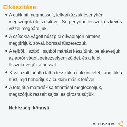
Elkészítése:
A cukkínit megmossuk, felkarikázzuk ésenyhén
megszórjuk ételízesítővel. Serpenyőbe tesszük és kevés
vízzel megpároljuk.
A csíkokra vágott húst pici olívaolajon hirtelen
megpirítjuk, sóval, borssal fűszerezzük.
A tejből, lisztből, sajtból mártást készítünk, belekeverjük
az aprór vágott petrezselyem zöldet, és a felét
összekeverjük a hússal.
Kivajazott, hőálló tálba tesszük a cukkíni felét, ráöntjük a
húst, mjd beborítjuk a cukkíni másik felével.
A tetejét a maradék sajtmártásal meglocsoljuk,
megszórjuk reszelt sajttal és pirosra sütjük.
Nehézség: könnyű
MEGOSZTOM