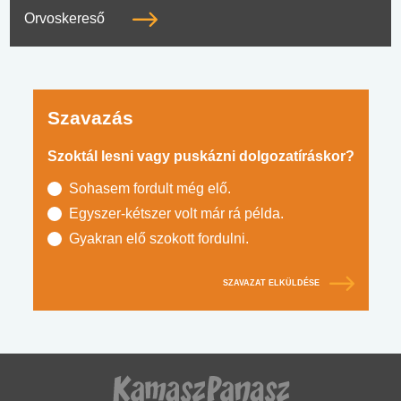
Orvoskereső
Szavazás
Szoktál lesni vagy puskázni dolgozatíráskor?
Sohasem fordult még elő.
Egyszer-kétszer volt már rá példa.
Gyakran elő szokott fordulni.
SZAVAZAT ELKÜLDÉSE