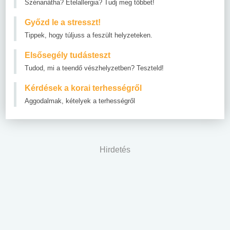
Szénanátha? Ételallergia? Tudj meg többet!
Győzd le a stresszt!
Tippek, hogy túljuss a feszült helyzeteken.
Elsősegély tudásteszt
Tudod, mi a teendő vészhelyzetben? Teszteld!
Kérdések a korai terhességről
Aggodalmak, kételyek a terhességről
Hirdetés