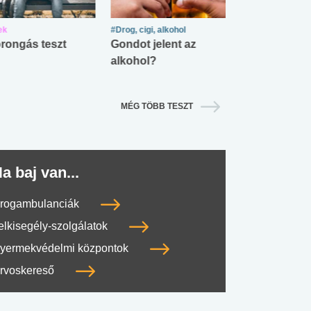
ek
#Drog, cigi, alkohol
#Zöldövezet
rongás teszt
Gondot jelent az
Mekkora az ö
alkohol?
lábnyomod?
MÉG TÖBB TESZT
a baj van...
rogambulanciák
elkisegély-szolgálatok
yermekvédelmi központok
rvoskereső