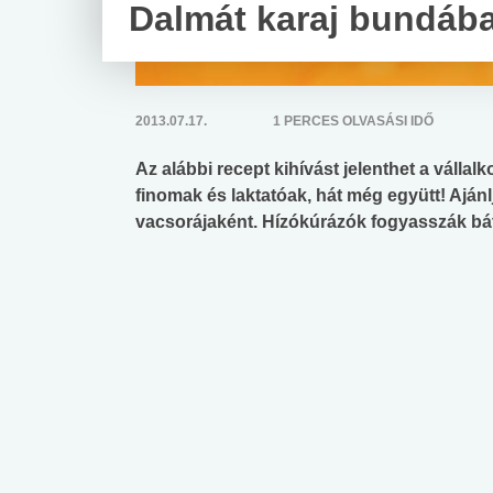
Dalmát karaj bundáb
2013.07.17.
1 PERCES OLVASÁSI IDŐ
Az alábbi recept kihívást jelenthet a válla
finomak és laktatóak, hát még együtt! Aján
vacsorájaként. Hízókúrázók fogyasszák bá