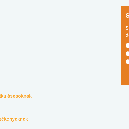
S
d
ritkulásosoknak
érzékenyeknek