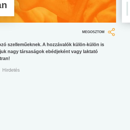
an
MEGOSZTOM
lkozó szelleműeknek. A hozzávalók külön-külön is
ljuk nagy társaságok ebédjeként vagy laktató
tran!
Hirdetés