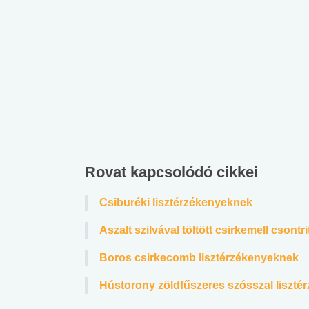
Rovat kapcsolódó cikkei
Csiburéki lisztérzékenyeknek
Aszalt szilvával töltött csirkemell csont
Boros csirkecomb lisztérzékenyeknek
Hústorony zöldfűszeres szósszal liszt