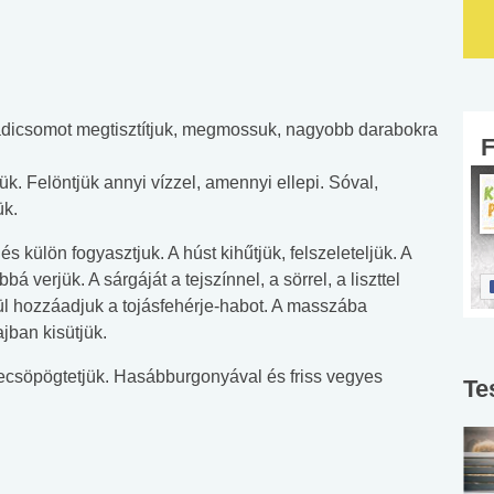
radicsomot megtisztítjuk, megmossuk, nagyobb darabokra
ük. Felöntjük annyi vízzel, amennyi ellepi. Sóval,
ük.
és külön fogyasztjuk. A húst kihűtjük, felszeleteljük. A
á verjük. A sárgáját a tejszínnel, a sörrel, a liszttel
gül hozzáadjuk a tojásfehérje-habot. A masszába
ajban kisütjük.
 lecsöpögtetjük. Hasábburgonyával és friss vegyes
Te