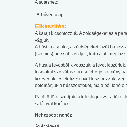
A sütéshez:
bőven olaj
Elkészítés:
A karajt kicsontozzuk. A zöldségeket és a pa
vágjuk.
A húst, a csontot, a zöldségeket fazékba tessz
(szemes) borssal ízesítjük, fedő alatt megfőzz
A húst a levesből kivesszük, a levet leszűrjük, 
tojásokat szétválasztjuk, a fehérjét kemény habb
kikeverjük, és ételízesítővel fűszerezzük. Vé
belemártjuk a hússzeleteket, majd bő, forró ol
Papírtörlőre szedjük, a felesleges zsiradékot
salátával körítjük.
Nehézség: nehéz
Jó étvágyat!