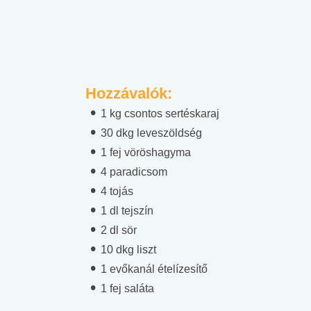
Hozzávalók:
1 kg csontos sertéskaraj
30 dkg leveszöldség
1 fej vöröshagyma
4 paradicsom
4 tojás
1 dl tejszín
2 dl sör
10 dkg liszt
1 evőkanál ételízesítő
1 fej saláta