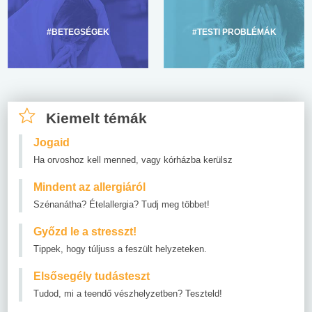
#BETEGSÉGEK
#TESTI PROBLÉMÁK
Kiemelt témák
Jogaid
Ha orvoshoz kell menned, vagy kórházba kerülsz
Mindent az allergiáról
Szénanátha? Ételallergia? Tudj meg többet!
Győzd le a stresszt!
Tippek, hogy túljuss a feszült helyzeteken.
Elsősegély tudásteszt
Tudod, mi a teendő vészhelyzetben? Teszteld!