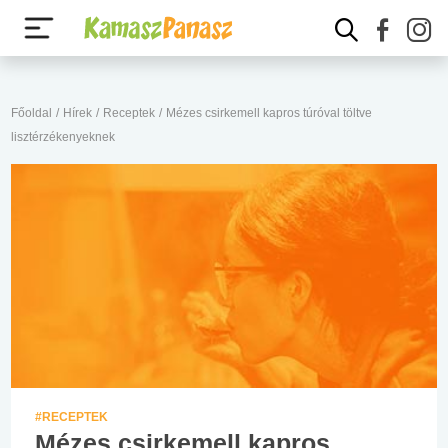
Főoldal
/
Hírek
/
Receptek
/
Mézes csirkemell kapros túróval töltve
lisztérzékenyeknek
#RECEPTEK
Mézes csirkemell kapros