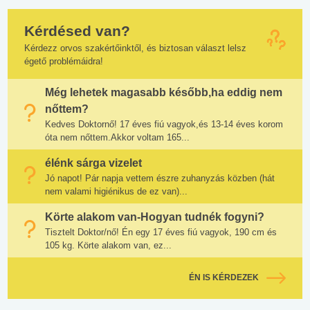
Kérdésed van?
Kérdezz orvos szakértőinktől, és biztosan választ lelsz
égető problémáidra!
Még lehetek magasabb később,ha eddig nem
nőttem?
Kedves Doktornő! 17 éves fiú vagyok,és 13-14 éves korom
óta nem nőttem.Akkor voltam 165...
élénk sárga vizelet
Jó napot! Pár napja vettem észre zuhanyzás közben (hát
nem valami higiénikus de ez van)...
Körte alakom van-Hogyan tudnék fogyni?
Tisztelt Doktor/nő! Én egy 17 éves fiú vagyok, 190 cm és
105 kg. Körte alakom van, ez...
ÉN IS KÉRDEZEK