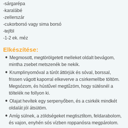
-sárgarépa
-karalábé
-zellerszár
-cukorborsó vagy sima borsó
-tejföl
-1-2 ek. méz
Elkészítése:
Megmosott, megtörölgetett melleket oldalt bevágom,
mintha zsebet metszenék be nekik.
Krumplinyomóval a túrót áttörjük és sóval, borssal,
frissen vágott kaporral elkeverve a csirkemellbe töltöm.
Megsózom, és hústűvel megtűzöm, hogy sütésnél a
töltelék ne follyon ki.
Olajat hevítek egy serpenyőben, és a csirkék mindkét
oldalát jól átsütöm.
Amíg sülnek, a zöldségeket megtisztítom, feldarabolom,
és vajon, enyhén sós vízben roppanósra megpárolom.