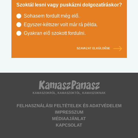
Szoktál lesni vagy puskázni dolgozatíráskor?
Sohasem fordult még elő.
Egyszer-kétszer volt már rá példa.
Gyakran elő szokott fordulni.
SZAVAZAT ELKÜLDÉSE
KAMASZOKRÓL, KAMASZOKTÓL, KAMASZOKNAK
FELHASZNÁLÁSI FELTÉTELEK ÉS ADATVÉDELEM
IMPRESSZUM
MÉDIAAJÁNLAT
KAPCSOLAT