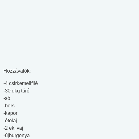
Hozzávalók:
-4 csirkemellfilé
-30 dkg túró
-só
-bors
-kapor
-étolaj
-2 ek. vaj
-újburgonya