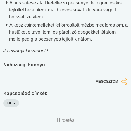
A hús sütése alatt keletkező pecsenyét felfogom és kis
tejföllel besűrítem, majd kevés sóval, durvára vágott
borssal ízesítem.
A kész csirkemelleket felforrósított mézbe megforgatom, a
hústűket eltávolítom, és párolt zöldségekkel tálalom,
mellé pedig a pecsenyés tejfölt kínálom.
Jó étvágyat kívánunk!
Nehézség: könnyű
MEGOSZTOM
Kapcsolódó címkék
HÚS
Hirdetés