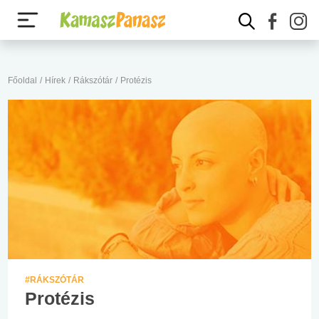
Főoldal
/
Hírek
/
Rákszótár
/
Protézis
#RÁKSZÓTÁR
Protézis