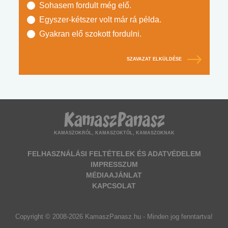
Sohasem fordult még elő.
Egyszer-kétszer volt már rá példa.
Gyakran elő szokott fordulni.
SZAVAZAT ELKÜLDÉSE
KAMASZOKRÓL, KAMASZOKTÓL, KAMASZOKNAK
FELHASZNÁLÁSI FELTÉTELEK ÉS ADATVÉDELEM
IMPRESSZUM
MÉDIAAJÁNLAT
KAPCSOLAT
Copyright © 2008-2026 KamaszPanasz.hu - Minden jog fenntartva!