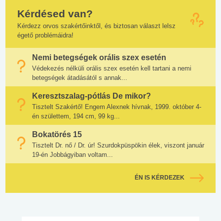
Kérdésed van?
Kérdezz orvos szakértőinktől, és biztosan választ lelsz
égető problémáidra!
Nemi betegségek orális szex esetén
Védekezés nélküli orális szex esetén kell tartani a nemi
betegségek átadásától s annak...
Keresztszalag-pótlás De mikor?
Tisztelt Szakértő! Engem Alexnek hívnak, 1999. október 4-
én születtem, 194 cm, 99 kg...
Bokatörés 15
Tisztelt Dr. nő / Dr. úr! Szurdokpüspökin élek, viszont január
19-én Jobbágyiban voltam...
ÉN IS KÉRDEZEK