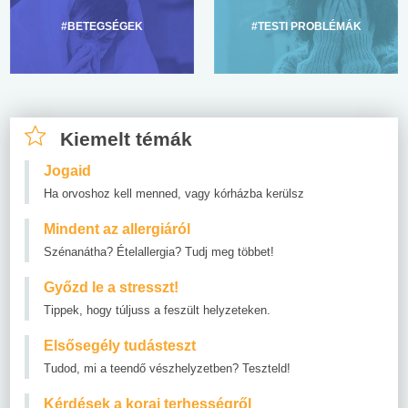
#BETEGSÉGEK
#TESTI PROBLÉMÁK
Kiemelt témák
Jogaid
Ha orvoshoz kell menned, vagy kórházba kerülsz
Mindent az allergiáról
Szénanátha? Ételallergia? Tudj meg többet!
Győzd le a stresszt!
Tippek, hogy túljuss a feszült helyzeteken.
Elsősegély tudásteszt
Tudod, mi a teendő vészhelyzetben? Teszteld!
Kérdések a korai terhességről